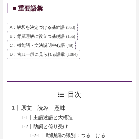
■ 重要語彙
A：解釈を決定づける基幹語
(363)
B：背景理解に役立つ基礎語
(156)
C：機能語・文法説明中心語
(49)
D：古典一般に見られる語彙
(1084)
目次
原文 読み 意味
主語述語と大構造
助詞と係り受け
助動詞の識別：つる ける