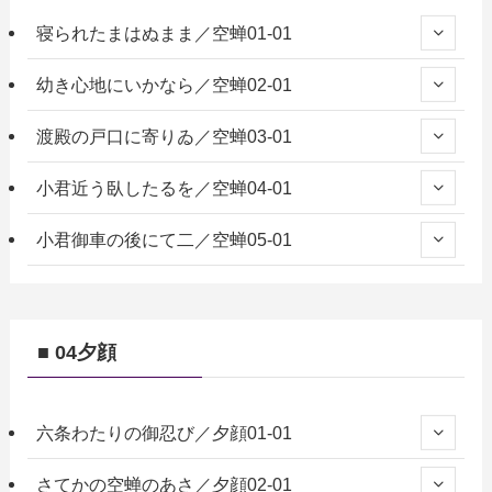
寝られたまはぬまま／空蝉01-01
幼き心地にいかなら／空蝉02-01
渡殿の戸口に寄りゐ／空蝉03-01
小君近う臥したるを／空蝉04-01
小君御車の後にて二／空蝉05-01
■ 04夕顔
六条わたりの御忍び／夕顔01-01
さてかの空蝉のあさ／夕顔02-01