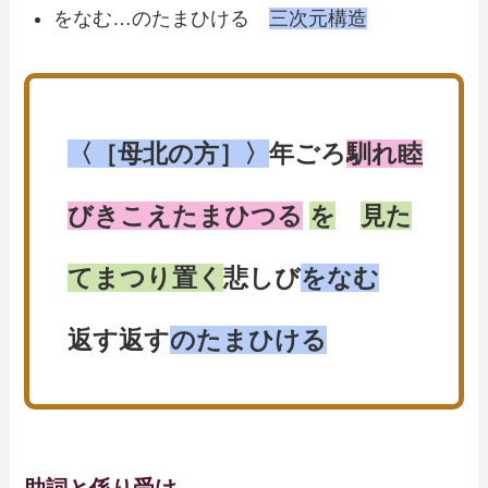
をなむ…のたまひける
三次元構造
〈［母北の方］〉
年ごろ
馴れ睦
びきこえたまひつる
を
見た
てまつり置く
悲しび
をなむ
返す返す
のたまひける