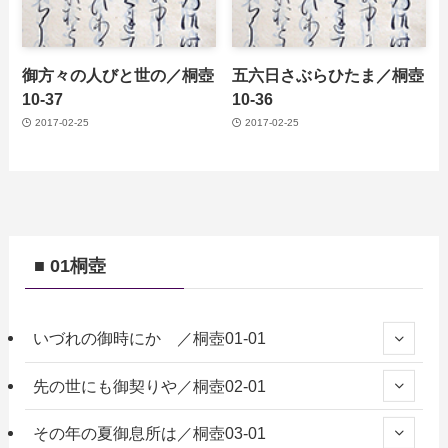
御方々の人びと世の／桐壺
五六日さぶらひたま／桐壺
10-37
10-36
2017-02-25
2017-02-25
■ 01桐壺
いづれの御時にか ／桐壺01-01
先の世にも御契りや／桐壺02-01
その年の夏御息所は／桐壺03-01