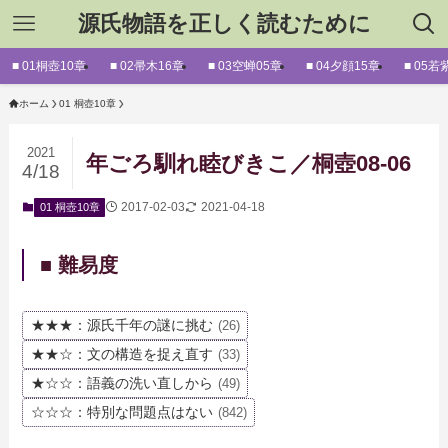
源氏物語を正しく読むために
■ 01桐壺10章
■ 02帚木16章
■ 03空蝉05章
■ 04夕顔15章
■ 05若
ホーム
01 桐壺10章
2021
年ごろ馴れ睦びきこ／桐壺08-06
4/18
2017-02-03
2021-04-18
01 桐壺10章
■ 難易度
★★★：源氏千年の謎に挑む
(26)
★★☆：文の構造を捉え直す
(33)
★☆☆：語義の洗い直しから
(49)
☆☆☆：特別な問題点はない
(842)