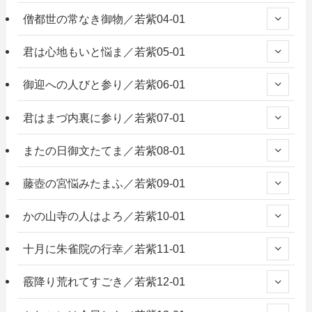
僧都世の常なき御物／若紫04-01
君は心地もいと悩ま／若紫05-01
御迎への人びと参り／若紫06-01
君はまづ内裏に参り／若紫07-01
またの日御文たてま／若紫08-01
藤壺の宮悩みたまふ／若紫09-01
かの山寺の人はよろ／若紫10-01
十月に朱雀院の行幸／若紫11-01
霰降り荒れてすごき／若紫12-01