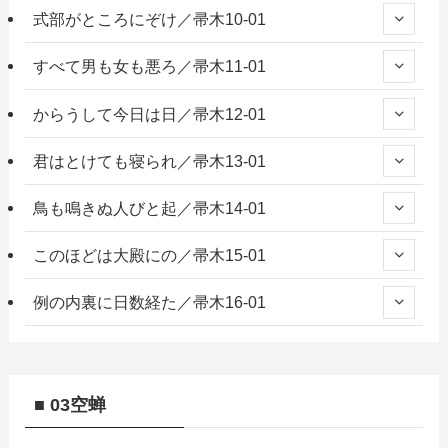
式部がところにぞけ／帚木10-01
すべて男も女も悪ろ／帚木11-01
からうして今日は日／帚木12-01
君はとけても寝られ／帚木13-01
鳥も鳴きぬ人びと起／帚木14-01
このほどは大殿にの／帚木15-01
例の内裏に日数経た／帚木16-01
■ 03空蝉