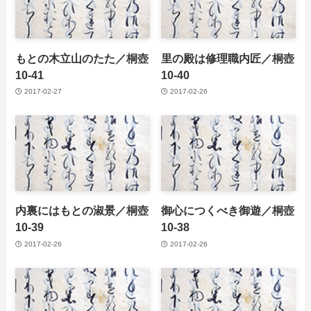
もとの木立山のたた／桐壺
里の殿は修理職内匠／桐壺
10-41
10-40
2017-02-27
2017-02-26
内裏にはもとの淑景／桐壺
御心につくべき御遊／桐壺
10-39
10-38
2017-02-26
2017-02-26