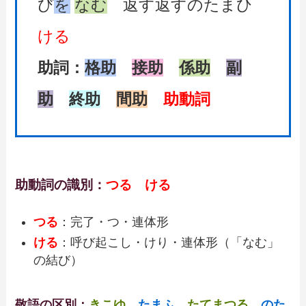
び
を
なむ
返す返すのたまひ
ける
助詞：
格助
接助
係助
副
助
終助
間助
助動詞
助動詞の識別：
つる ける
つる
：完了・つ・連体形
ける
：呼び起こし・けり・連体形（「なむ」
の結び）
敬語の区別：
きこゆ
たまふ
たてまつる
のた