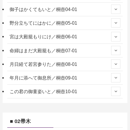
御子はかくてもいと／桐壺04-01
野分立ちてにはかに／桐壺05-01
宮は大殿籠もりにけ／桐壺06-01
命婦はまだ大殿籠も／桐壺07-01
月日経て若宮参りた／桐壺08-01
年月に添へて御息所／桐壺09-01
この君の御童姿いと／桐壺10-01
■ 02帚木