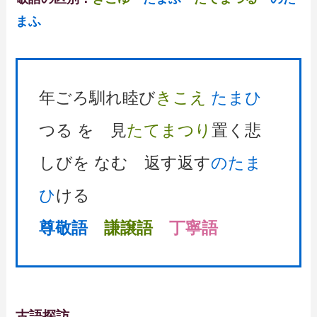
まふ
年ごろ馴れ睦び
きこえ
たまひ
つる を 見
たてまつり
置く悲
しびを なむ 返す返す
のたま
ひ
ける
尊敬語
謙譲語
丁寧語
古語探訪