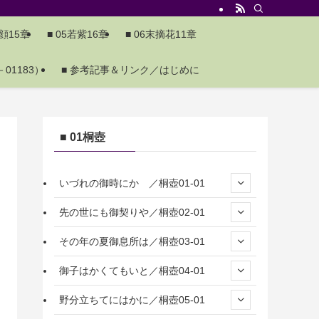
夕顔15章
■ 05若紫16章
■ 06末摘花11章
01183）
■ 参考記事＆リンク／はじめに
■ 01桐壺
いづれの御時にか ／桐壺01-01
先の世にも御契りや／桐壺02-01
その年の夏御息所は／桐壺03-01
御子はかくてもいと／桐壺04-01
野分立ちてにはかに／桐壺05-01