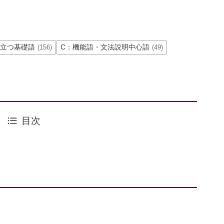
役立つ基礎語
C：機能語・文法説明中心語
(156)
(49)
目次