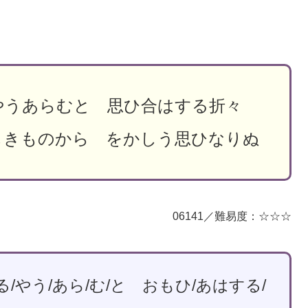
やうあらむと 思ひ合はする折々
しきものから をかしう思ひなりぬ
06141／難易度：☆☆☆
る/やう/あら/む/と おもひ/あはする/