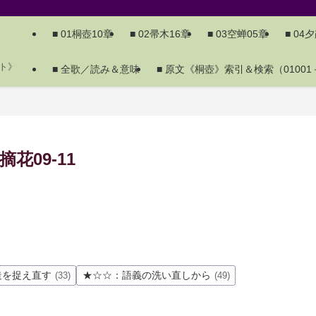
■ 01桐壺10章
■ 02帚木16章
■ 03空蝉05章
■ 04
ト》
■ 全歌／読み＆意味
■ 原文《桐壺》索引＆検索（01001－
花09-11
造を捉え直す
★☆☆：語義の洗い直しから
(33)
(49)