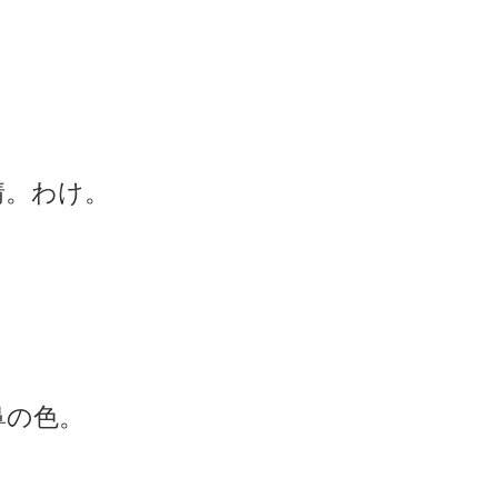
情。わけ。
鼻の色。