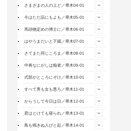
さまざまの人の上ど／帚木04-01
今はただ品にもよも／帚木05-01
馬頭物定めの博士に／帚木06-01
はやうまだいと下臈／帚木07-01
さてまた同じころま／帚木08-01
中将なにがしは痴者／帚木09-01
式部がところにぞけ／帚木10-01
すべて男も女も悪ろ／帚木11-01
からうして今日は日／帚木12-01
君はとけても寝られ／帚木13-01
鳥も鳴きぬ人びと起／帚木14-01