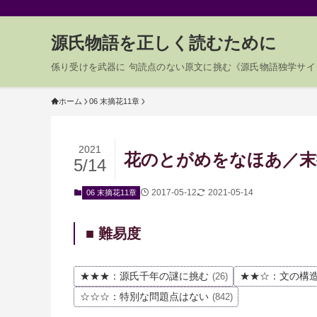
源氏物語を正しく読むために
係り受けを武器に 句読点のない原文に挑む《源氏物語独学サイ
ホーム
06 末摘花11章
2021
花のとがめをなほあ／末摘
5/14
2017-05-12
2021-05-14
06 末摘花11章
■ 難易度
★★★：源氏千年の謎に挑む
★★☆：文の構
(26)
☆☆☆：特別な問題点はない
(842)