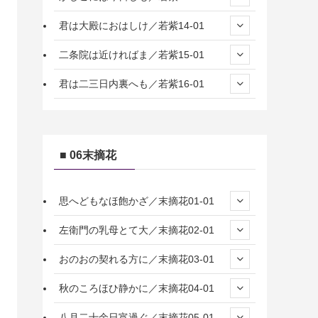
君は大殿におはしけ／若紫14-01
二条院は近ければま／若紫15-01
君は二三日内裏へも／若紫16-01
■ 06末摘花
思へどもなほ飽かざ／末摘花01-01
左衛門の乳母とて大／末摘花02-01
おのおの契れる方に／末摘花03-01
秋のころほひ静かに／末摘花04-01
八月二十余日宵過ぐ／末摘花05-01