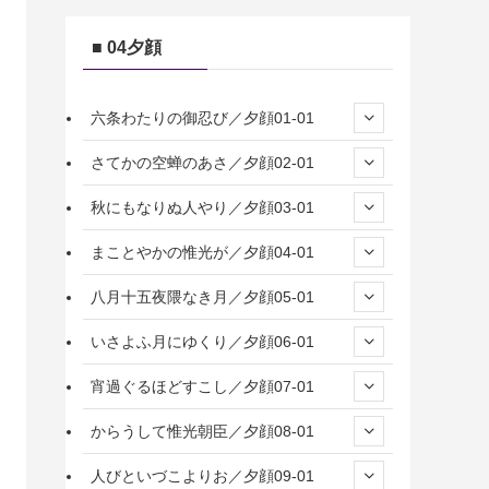
■ 04夕顔
六条わたりの御忍び／夕顔01-01
さてかの空蝉のあさ／夕顔02-01
秋にもなりぬ人やり／夕顔03-01
まことやかの惟光が／夕顔04-01
八月十五夜隈なき月／夕顔05-01
いさよふ月にゆくり／夕顔06-01
宵過ぐるほどすこし／夕顔07-01
からうして惟光朝臣／夕顔08-01
人びといづこよりお／夕顔09-01