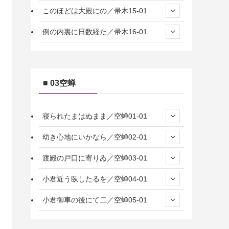
このほどは大殿にの／帚木15-01
例の内裏に日数経た／帚木16-01
■ 03空蝉
寝られたまはぬまま／空蝉01-01
幼き心地にいかなら／空蝉02-01
渡殿の戸口に寄りゐ／空蝉03-01
小君近う臥したるを／空蝉04-01
小君御車の後にて二／空蝉05-01