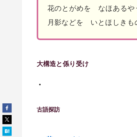
花のとがめを なほある
月影などを いとほしきも
大構造と係り受け
古語探訪