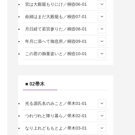
宮は大殿籠もりにけ／桐壺06-01
命婦はまだ大殿籠も／桐壺07-01
月日経て若宮参りた／桐壺08-01
年月に添へて御息所／桐壺09-01
この君の御童姿いと／桐壺10-01
■ 02帚木
光る源氏名のみこと／帚木01-01
つれづれと降り暮ら／帚木02-01
なり上れどももとよ／帚木03-01