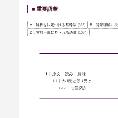
■ 重要語彙
A：解釈を決定づける基幹語
B：背景理解に
(363)
D：古典一般に見られる語彙
(1084)
原文 読み 意味
大構造と係り受け
古語探訪