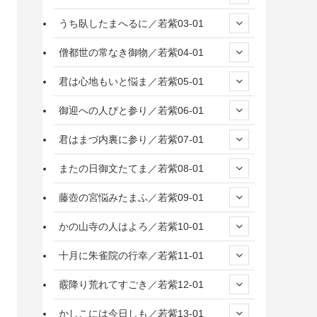
うち臥したまへるに／若紫03-01
僧都世の常なき御物／若紫04-01
君は心地もいと悩ま／若紫05-01
御迎への人びと参り／若紫06-01
君はまづ内裏に参り／若紫07-01
またの日御文たてま／若紫08-01
藤壺の宮悩みたまふ／若紫09-01
かの山寺の人はよろ／若紫10-01
十月に朱雀院の行幸／若紫11-01
霰降り荒れてすごき／若紫12-01
かしこには今日しも／若紫13-01