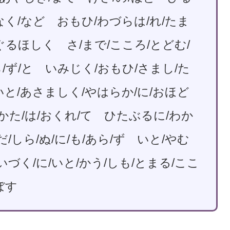
なく/など おもひ/わづらは/れ/たま
ぐるほしく さ/まで/こころ/とどむ/
あら/ず/と いみじく/おもひ/さまし/た
いと/あさましく/やはらか/に/おほど
/かた/は/おくれ/て ひたぶるに/わか
だ/しら/ぬ/に/も/あら/ず いと/やむ
いづく/に/いと/かう/しも/とまる/ここ
ぼす