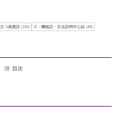
役立つ基礎語
C：機能語・文法説明中心語
(156)
(49)
目次