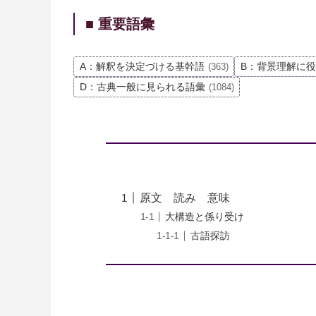
■ 重要語彙
A：解釈を決定づける基幹語
B：背景理解に
(363)
D：古典一般に見られる語彙
(1084)
原文 読み 意味
大構造と係り受け
古語探訪