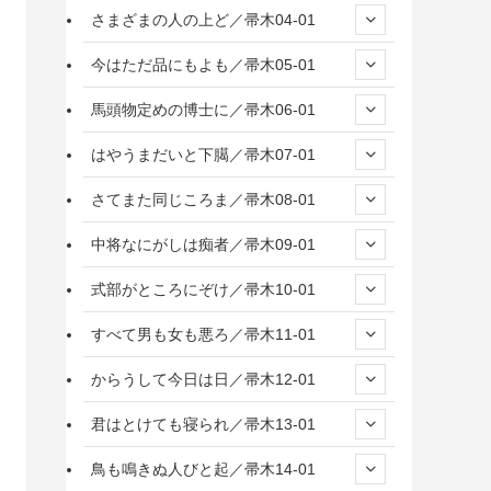
さまざまの人の上ど／帚木04-01
今はただ品にもよも／帚木05-01
馬頭物定めの博士に／帚木06-01
はやうまだいと下臈／帚木07-01
さてまた同じころま／帚木08-01
中将なにがしは痴者／帚木09-01
式部がところにぞけ／帚木10-01
すべて男も女も悪ろ／帚木11-01
からうして今日は日／帚木12-01
君はとけても寝られ／帚木13-01
鳥も鳴きぬ人びと起／帚木14-01