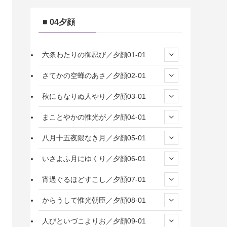
■ 04夕顔
六条わたりの御忍び／夕顔01-01
さてかの空蝉のあさ／夕顔02-01
秋にもなりぬ人やり／夕顔03-01
まことやかの惟光が／夕顔04-01
八月十五夜隈なき月／夕顔05-01
いさよふ月にゆくり／夕顔06-01
宵過ぐるほどすこし／夕顔07-01
からうして惟光朝臣／夕顔08-01
人びといづこよりお／夕顔09-01