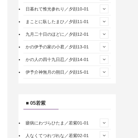
日暮れて惟光参れり／夕顔10-01
まことに臥したまひ／夕顔11-01
九月二十日のほどに／夕顔12-01
かの伊予の家の小君／夕顔13-01
かの人の四十九日忍／夕顔14-01
伊予介神無月の朔日／夕顔15-01
■ 05若紫
瘧病にわづらひたま／若紫01-01
人なくてつれづれな／若紫02-01