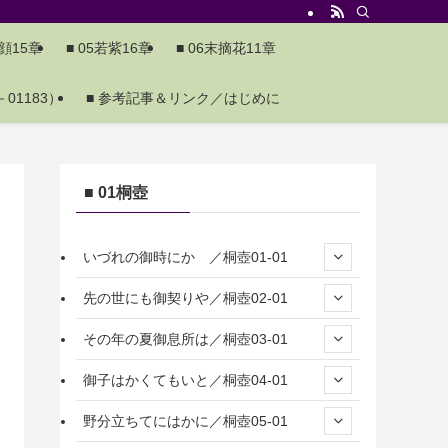
夕顔15章
■ 05若紫16章
■ 06末摘花11章
01183）
■ 参考記事＆リンク／はじめに
■ 01桐壺
いづれの御時にか ／桐壺01-01
先の世にも御契りや／桐壺02-01
その年の夏御息所は／桐壺03-01
御子はかくてもいと／桐壺04-01
野分立ちてにはかに／桐壺05-01