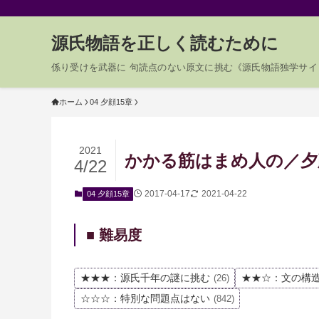
源氏物語を正しく読むために
係り受けを武器に 句読点のない原文に挑む《源氏物語独学サイ
ホーム
04 夕顔15章
2021
かかる筋はまめ人の／夕顔0
4/22
2017-04-17
2021-04-22
04 夕顔15章
■ 難易度
★★★：源氏千年の謎に挑む
★★☆：文の構
(26)
☆☆☆：特別な問題点はない
(842)