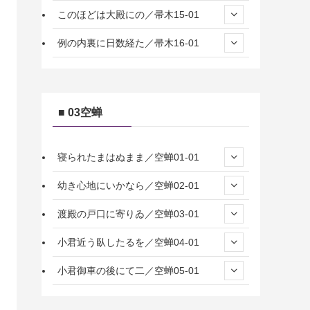
このほどは大殿にの／帚木15-01
例の内裏に日数経た／帚木16-01
■ 03空蝉
寝られたまはぬまま／空蝉01-01
幼き心地にいかなら／空蝉02-01
渡殿の戸口に寄りゐ／空蝉03-01
小君近う臥したるを／空蝉04-01
小君御車の後にて二／空蝉05-01