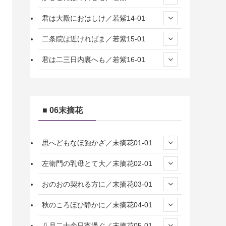
君は大殿におはしけ／若紫14-01
二条院は近ければま／若紫15-01
君は二三日内裏へも／若紫16-01
■ 06末摘花
思へどもなほ飽かざ／末摘花01-01
左衛門の乳母とて大／末摘花02-01
おのおの契れる方に／末摘花03-01
秋のころほひ静かに／末摘花04-01
八月二十余日宵過ぐ／末摘花05-01