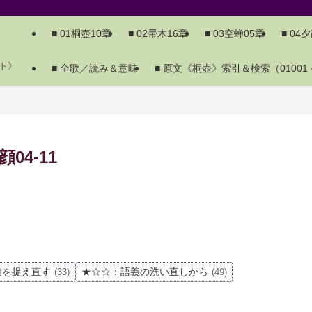
■ 01桐壺10章
■ 02帚木16章
■ 03空蝉05章
■ 04
ト》
■ 全歌／読み＆意味
■ 原文《桐壺》索引＆検索（01001－
4-11
造を捉え直す
★☆☆：語義の洗い直しから
(33)
(49)