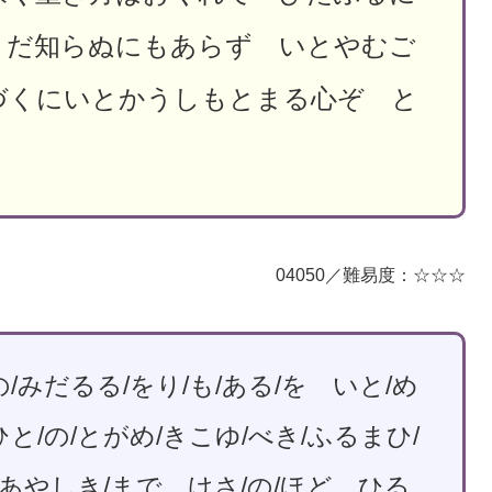
まだ知らぬにもあらず いとやむご
づくにいとかうしもとまる心ぞ と
04050／難易度：☆☆☆
/みだるる/をり/も/ある/を いと/め
と/の/とがめ/きこゆ/べき/ふるまひ/
を あやしき/まで けさ/の/ほど ひる