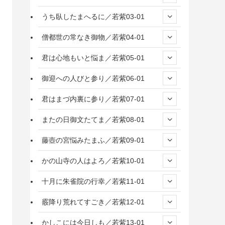
うち臥したまへるに／若紫03-01
僧都世の常なき御物／若紫04-01
君は心地もいと悩ま／若紫05-01
御迎への人びと参り／若紫06-01
君はまづ内裏に参り／若紫07-01
またの日御文たてま／若紫08-01
藤壺の宮悩みたまふ／若紫09-01
かの山寺の人はよろ／若紫10-01
十月に朱雀院の行幸／若紫11-01
霰降り荒れてすごき／若紫12-01
かしこには今日しも／若紫13-01