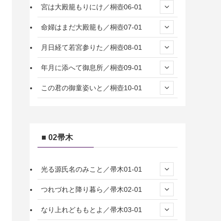
宮は大殿籠もりにけ／桐壺06-01
命婦はまだ大殿籠も／桐壺07-01
月日経て若宮参りた／桐壺08-01
年月に添へて御息所／桐壺09-01
この君の御童姿いと／桐壺10-01
■ 02帚木
光る源氏名のみこと／帚木01-01
つれづれと降り暮ら／帚木02-01
なり上れどももとよ／帚木03-01