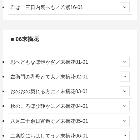
君は二三日内裏へも／若紫16-01
■ 06末摘花
思へどもなほ飽かざ／末摘花01-01
左衛門の乳母とて大／末摘花02-01
おのおの契れる方に／末摘花03-01
秋のころほひ静かに／末摘花04-01
八月二十余日宵過ぐ／末摘花05-01
二条院におはしてう／末摘花06-01