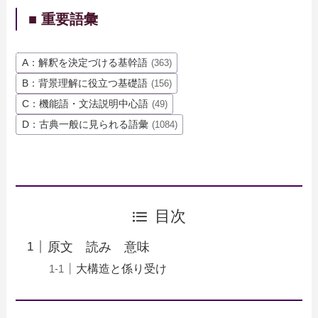
■ 重要語彙
A：解釈を決定づける基幹語
(363)
B：背景理解に役立つ基礎語
(156)
C：機能語・文法説明中心語
(49)
D：古典一般に見られる語彙
(1084)
目次
原文 読み 意味
大構造と係り受け