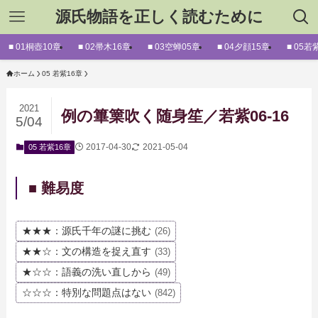
源氏物語を正しく読むために
■ 01桐壺10章
■ 02帚木16章
■ 03空蝉05章
■ 04夕顔15章
■ 05若
ホーム
05 若紫16章
2021
例の篳篥吹く随身笙／若紫06-16
5/04
2017-04-30
2021-05-04
05 若紫16章
■ 難易度
★★★：源氏千年の謎に挑む
(26)
★★☆：文の構造を捉え直す
(33)
★☆☆：語義の洗い直しから
(49)
☆☆☆：特別な問題点はない
(842)