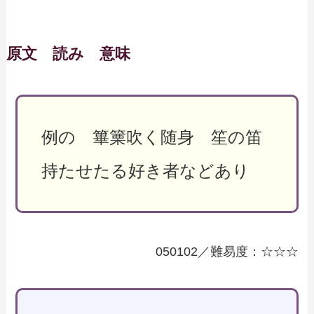
原文 読み 意味
例の 篳篥吹く随身 笙の笛
持たせたる好き者などあり
050102／難易度：☆☆☆