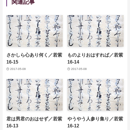
関連記事
さかしら心あり何く／若紫
ものよりおはすれば／若紫
16-15
16-14
2017-05-08
2017-05-08
君は男君のおはせず／若紫
やうやう人参り集り／若紫
16-13
16-12