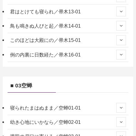
君はとけても寝られ／帚木13-01
鳥も鳴きぬ人びと起／帚木14-01
このほどは大殿にの／帚木15-01
例の内裏に日数経た／帚木16-01
■ 03空蝉
寝られたまはぬまま／空蝉01-01
幼き心地にいかなら／空蝉02-01