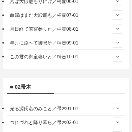
宮は大殿籠もりにけ／桐壺06-01
命婦はまだ大殿籠も／桐壺07-01
月日経て若宮参りた／桐壺08-01
年月に添へて御息所／桐壺09-01
この君の御童姿いと／桐壺10-01
■ 02帚木
光る源氏名のみこと／帚木01-01
つれづれと降り暮ら／帚木02-01