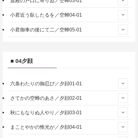
渡殿の戸口に寄りゐ／空蝉03-01
小君近う臥したるを／空蝉04-01
小君御車の後にて二／空蝉05-01
■ 04夕顔
六条わたりの御忍び／夕顔01-01
さてかの空蝉のあさ／夕顔02-01
秋にもなりぬ人やり／夕顔03-01
まことやかの惟光が／夕顔04-01