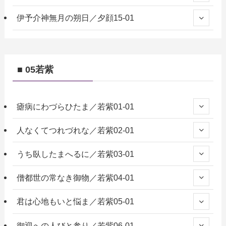
伊予介神無月の朔日／夕顔15-01
■ 05若紫
瘧病にわづらひたま／若紫01-01
人なくてつれづれな／若紫02-01
うち臥したまへるに／若紫03-01
僧都世の常なき御物／若紫04-01
君は心地もいと悩ま／若紫05-01
御迎への人びと参り／若紫06-01