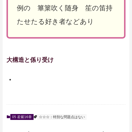
例の 篳篥吹く随身 笙の笛持
たせたる好き者などあり
大構造と係り受け
05 若紫16章
☆☆☆：特別な問題点はない