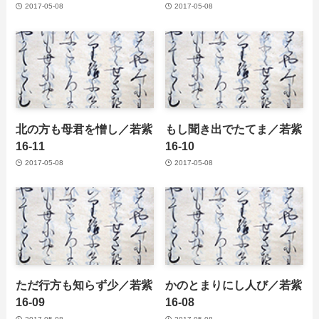
2017-05-08
2017-05-08
北の方も母君を憎し／若紫
もし聞き出でたてま／若紫
16-11
16-10
2017-05-08
2017-05-08
ただ行方も知らず少／若紫
かのとまりにし人び／若紫
16-09
16-08