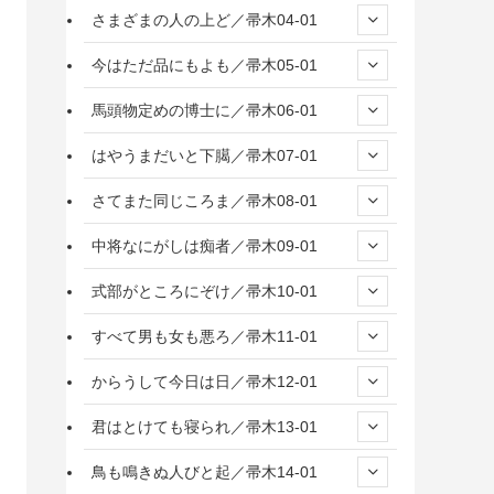
さまざまの人の上ど／帚木04-01
今はただ品にもよも／帚木05-01
馬頭物定めの博士に／帚木06-01
はやうまだいと下臈／帚木07-01
さてまた同じころま／帚木08-01
中将なにがしは痴者／帚木09-01
式部がところにぞけ／帚木10-01
すべて男も女も悪ろ／帚木11-01
からうして今日は日／帚木12-01
君はとけても寝られ／帚木13-01
鳥も鳴きぬ人びと起／帚木14-01