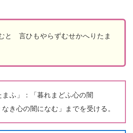
むと 言ひもやらずむせかへりたま
たまふ」：「暮れまどふ心の闇
わりなき心の闇になむ」までを受ける。