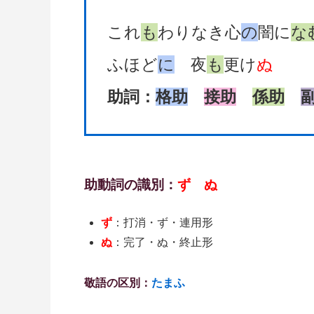
これ
も
わりなき心
の
闇に
な
ふほど
に
夜
も
更け
ぬ
助詞：
格助
接助
係助
助動詞の識別：
ず ぬ
ず
：打消・ず・連用形
ぬ
：完了・ぬ・終止形
敬語の区別：
たまふ