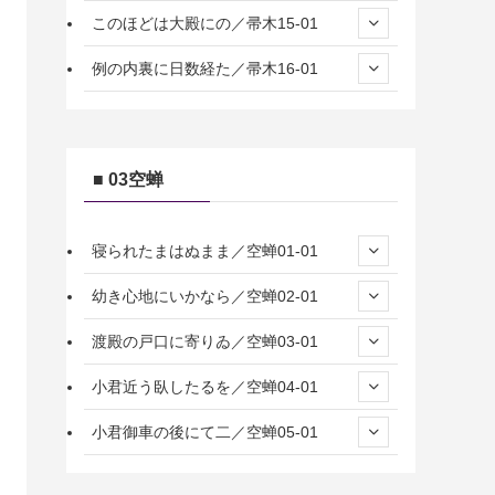
このほどは大殿にの／帚木15-01
例の内裏に日数経た／帚木16-01
■ 03空蝉
寝られたまはぬまま／空蝉01-01
幼き心地にいかなら／空蝉02-01
渡殿の戸口に寄りゐ／空蝉03-01
小君近う臥したるを／空蝉04-01
小君御車の後にて二／空蝉05-01