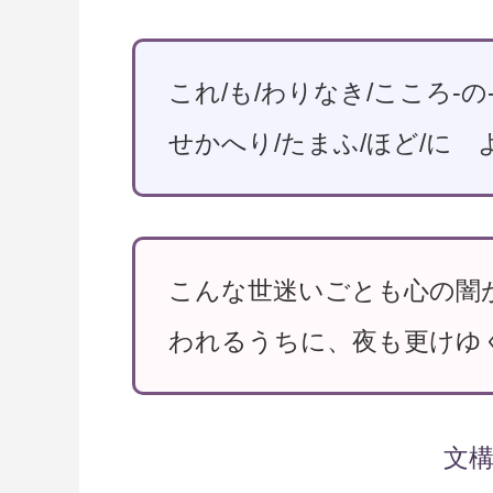
これ/も/わりなき/こころ-の-
せかへり/たまふ/ほど/に よ
こんな世迷いごとも心の闇
われるうちに、夜も更けゆ
文