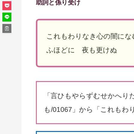
助詞と係り受け
これもわりなき心の闇にな
ふほどに 夜も更けぬ
「言ひもやらずむせかへり
も/01067」から「これも