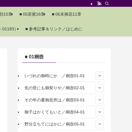
夕顔15章
■ 05若紫16章
■ 06末摘花11章
01183）
■ 参考記事＆リンク／はじめに
■ 01桐壺
いづれの御時にか ／桐壺01-01
先の世にも御契りや／桐壺02-01
その年の夏御息所は／桐壺03-01
御子はかくてもいと／桐壺04-01
野分立ちてにはかに／桐壺05-01