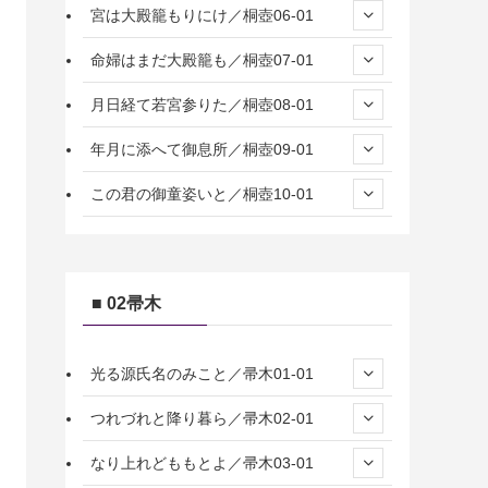
宮は大殿籠もりにけ／桐壺06-01
命婦はまだ大殿籠も／桐壺07-01
月日経て若宮参りた／桐壺08-01
年月に添へて御息所／桐壺09-01
この君の御童姿いと／桐壺10-01
■ 02帚木
光る源氏名のみこと／帚木01-01
つれづれと降り暮ら／帚木02-01
なり上れどももとよ／帚木03-01