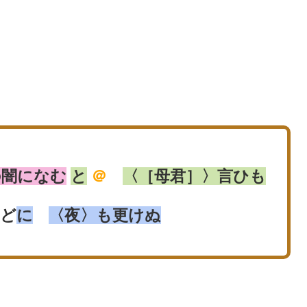
の闇になむ
と
＠
〈［母君］〉言ひも
ど
に
〈夜〉も更けぬ