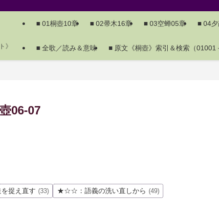
■ 01桐壺10章
■ 02帚木16章
■ 03空蝉05章
■ 04
ト》
■ 全歌／読み＆意味
■ 原文《桐壺》索引＆検索（01001－
6-07
造を捉え直す
★☆☆：語義の洗い直しから
(33)
(49)