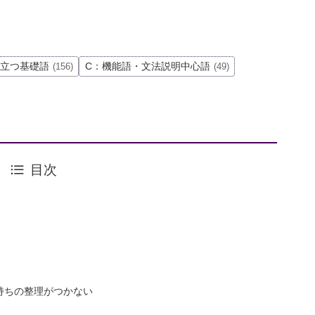
役立つ基礎語
C：機能語・文法説明中心語
(156)
(49)
目次
気持ちの整理がつかない