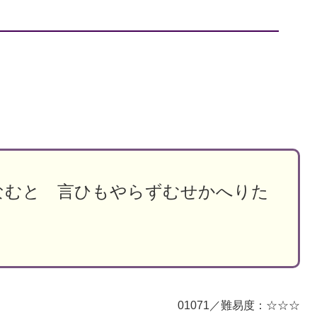
なむと 言ひもやらずむせかへりた
01071／難易度：☆☆☆