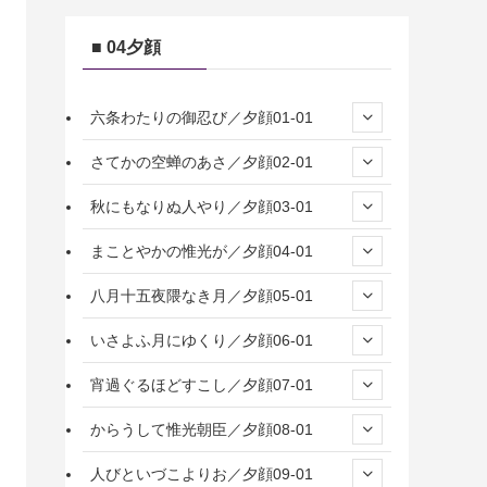
■ 04夕顔
六条わたりの御忍び／夕顔01-01
さてかの空蝉のあさ／夕顔02-01
秋にもなりぬ人やり／夕顔03-01
まことやかの惟光が／夕顔04-01
八月十五夜隈なき月／夕顔05-01
いさよふ月にゆくり／夕顔06-01
宵過ぐるほどすこし／夕顔07-01
からうして惟光朝臣／夕顔08-01
人びといづこよりお／夕顔09-01