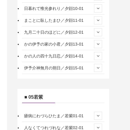
日暮れて惟光参れり／夕顔10-01
まことに臥したまひ／夕顔11-01
九月二十日のほどに／夕顔12-01
かの伊予の家の小君／夕顔13-01
かの人の四十九日忍／夕顔14-01
伊予介神無月の朔日／夕顔15-01
■ 05若紫
瘧病にわづらひたま／若紫01-01
人なくてつれづれな／若紫02-01