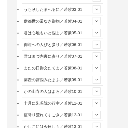
うち臥したまへるに／若紫03-01
僧都世の常なき御物／若紫04-01
君は心地もいと悩ま／若紫05-01
御迎への人びと参り／若紫06-01
君はまづ内裏に参り／若紫07-01
またの日御文たてま／若紫08-01
藤壺の宮悩みたまふ／若紫09-01
かの山寺の人はよろ／若紫10-01
十月に朱雀院の行幸／若紫11-01
霰降り荒れてすごき／若紫12-01
かしこには今日しも／若紫13-01