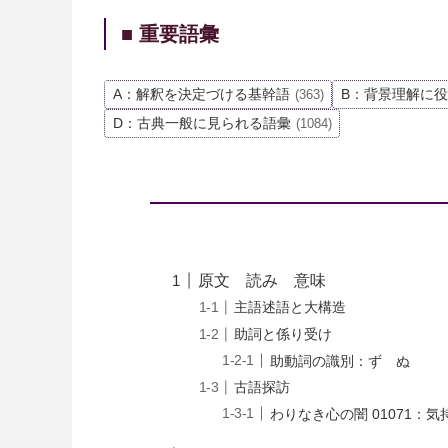
■ 重要語彙
A：解釈を決定づける基幹語
B：背景理解に
(363)
D：古典一般に見られる語彙
(1084)
原文 読み 意味
主語述語と大構造
助詞と係り受け
助動詞の識別：ず ぬ
古語探訪
わりなき心の闇 01071：