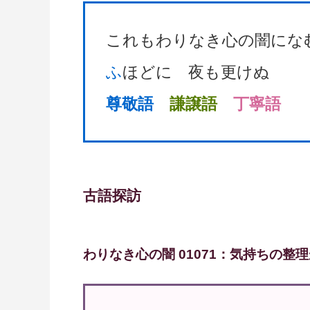
これもわりなき心の闇にな
ふ
ほどに 夜も更けぬ
尊敬語
謙譲語
丁寧語
古語探訪
わりなき心の闇 01071：気持ちの整