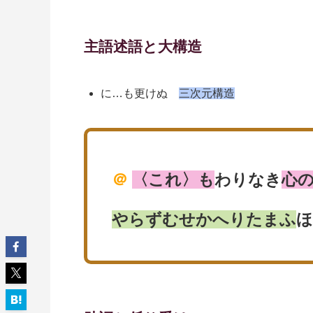
主語述語と大構造
に…も更けぬ
三次元構造
＠
〈これ〉も
わりなき
心
やらずむせかへりたまふ
ほ