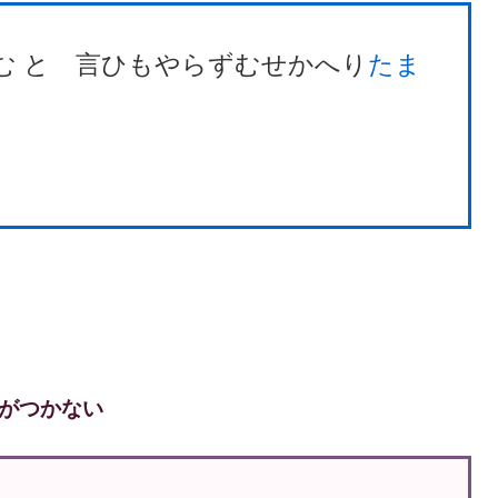
む と 言ひもやらずむせかへり
たま
理がつかない