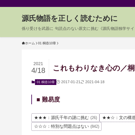
源氏物語を正しく読むために
係り受けを武器に 句読点のない原文に挑む《源氏物語独学サイ
ホーム
01 桐壺10章
2021
これもわりなき心の／桐壺0
4/18
2017-01-21
2021-04-18
01 桐壺10章
■ 難易度
★★★：源氏千年の謎に挑む
★★☆：文の構
(26)
☆☆☆：特別な問題点はない
(842)