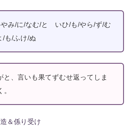
やみ/に/なむ/と いひ/も/やら/ず/む
/も/ふけ/ぬ
がと、言いも果てずむせ返ってしま
く。
構造＆係り受け