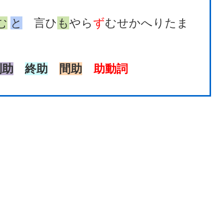
む
と
言ひ
も
やら
ず
むせかへりたま
副助
終助
間助
助動詞