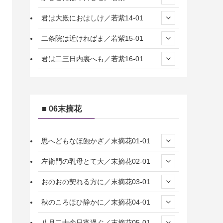
君は大殿におはしけ／若紫14-01
二条院は近ければま／若紫15-01
君は二三日内裏へも／若紫16-01
■ 06末摘花
思へどもなほ飽かざ／末摘花01-01
左衛門の乳母とて大／末摘花02-01
おのおの契れる方に／末摘花03-01
秋のころほひ静かに／末摘花04-01
八月二十余日宵過ぐ／末摘花05-01