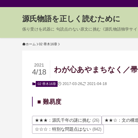
源氏物語を正しく読むために
係り受けを武器に 句読点のない原文に挑む《源氏物語独学サイ
ホーム
02 帚木16章
2021
わが心あやまちなく／帚木0
4/18
2017-03-26
2021-04-18
02 帚木16章
■ 難易度
★★★：源氏千年の謎に挑む
★★☆：文の構
(26)
☆☆☆：特別な問題点はない
(842)