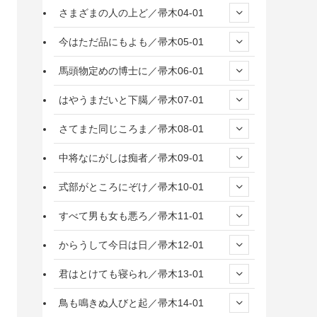
さまざまの人の上ど／帚木04-01
今はただ品にもよも／帚木05-01
馬頭物定めの博士に／帚木06-01
はやうまだいと下臈／帚木07-01
さてまた同じころま／帚木08-01
中将なにがしは痴者／帚木09-01
式部がところにぞけ／帚木10-01
すべて男も女も悪ろ／帚木11-01
からうして今日は日／帚木12-01
君はとけても寝られ／帚木13-01
鳥も鳴きぬ人びと起／帚木14-01