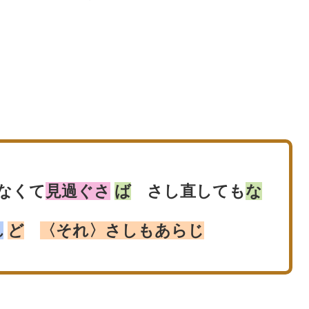
なくて
見過ぐさ
ば
さし直しても
な
れ
ど
〈それ〉さしもあらじ