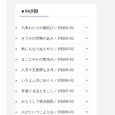
■ 04夕顔
六条わたりの御忍び／夕顔01-01
さてかの空蝉のあさ／夕顔02-01
秋にもなりぬ人やり／夕顔03-01
まことやかの惟光が／夕顔04-01
八月十五夜隈なき月／夕顔05-01
いさよふ月にゆくり／夕顔06-01
宵過ぐるほどすこし／夕顔07-01
からうして惟光朝臣／夕顔08-01
人びといづこよりお／夕顔09-01