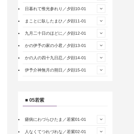
日暮れて惟光参れり／夕顔10-01
まことに臥したまひ／夕顔11-01
九月二十日のほどに／夕顔12-01
かの伊予の家の小君／夕顔13-01
かの人の四十九日忍／夕顔14-01
伊予介神無月の朔日／夕顔15-01
■ 05若紫
瘧病にわづらひたま／若紫01-01
人なくてつれづれな／若紫02-01