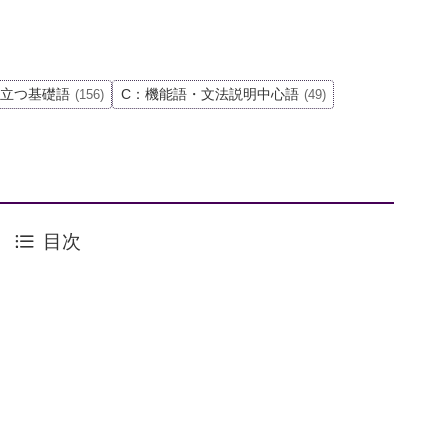
役立つ基礎語
C：機能語・文法説明中心語
(156)
(49)
目次