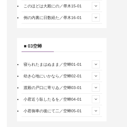
このほどは大殿にの／帚木15-01
例の内裏に日数経た／帚木16-01
■ 03空蝉
寝られたまはぬまま／空蝉01-01
幼き心地にいかなら／空蝉02-01
渡殿の戸口に寄りゐ／空蝉03-01
小君近う臥したるを／空蝉04-01
小君御車の後にて二／空蝉05-01