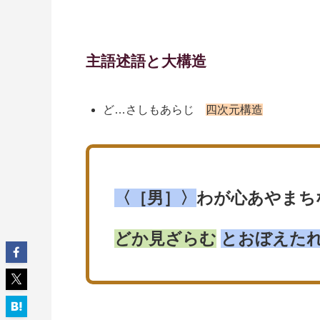
主語述語と大構造
ど…さしもあらじ
四次元構造
〈［男］〉
わが心あやまち
どか見ざらむ
とおぼえた