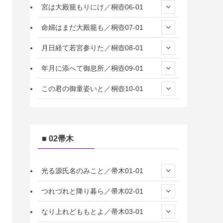
宮は大殿籠もりにけ／桐壺06-01
命婦はまだ大殿籠も／桐壺07-01
月日経て若宮参りた／桐壺08-01
年月に添へて御息所／桐壺09-01
この君の御童姿いと／桐壺10-01
■ 02帚木
光る源氏名のみこと／帚木01-01
つれづれと降り暮ら／帚木02-01
なり上れどももとよ／帚木03-01