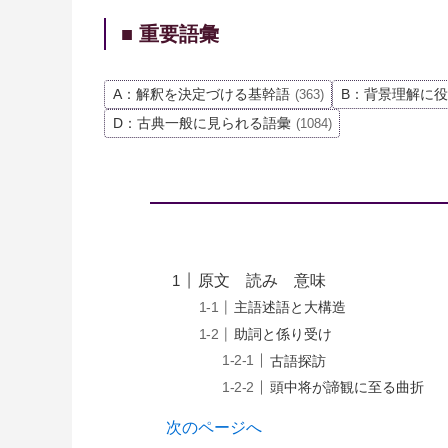
■ 重要語彙
A：解釈を決定づける基幹語
B：背景理解に
(363)
D：古典一般に見られる語彙
(1084)
原文 読み 意味
主語述語と大構造
助詞と係り受け
古語探訪
頭中将が諦観に至る曲折
次のページへ