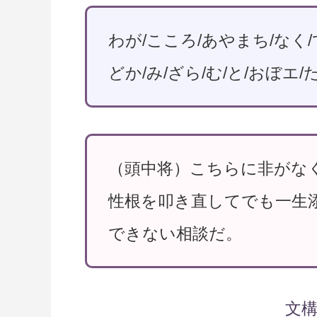
わが/こころ/あやまち/なく/
どか/み/ざら/む/と/おぼエ/
（頭中将）こちらに非がな
性根を叩き直してでも一生
できない相談だ。
文