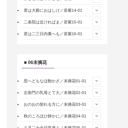
君は大殿におはしけ／若紫14-01
二条院は近ければま／若紫15-01
君は二三日内裏へも／若紫16-01
■ 06末摘花
思へどもなほ飽かざ／末摘花01-01
左衛門の乳母とて大／末摘花02-01
おのおの契れる方に／末摘花03-01
秋のころほひ静かに／末摘花04-01
八月二十余日宵過ぐ／末摘花05-01