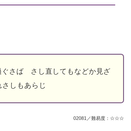
過ぐさば さし直してもなどか見ざ
れさしもあらじ
02081／難易度：☆☆☆