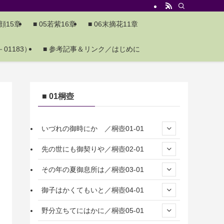
夕顔15章
■ 05若紫16章
■ 06末摘花11章
01183）
■ 参考記事＆リンク／はじめに
■ 01桐壺
いづれの御時にか ／桐壺01-01
先の世にも御契りや／桐壺02-01
その年の夏御息所は／桐壺03-01
御子はかくてもいと／桐壺04-01
野分立ちてにはかに／桐壺05-01