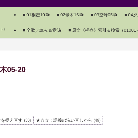
■ 01桐壺10章
■ 02帚木16章
■ 03空蝉05章
■ 04
ト》
■ 全歌／読み＆意味
■ 原文《桐壺》索引＆検索（01001－
5-20
造を捉え直す
★☆☆：語義の洗い直しから
(33)
(49)