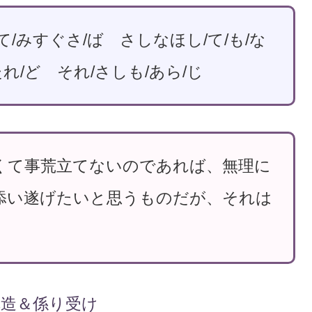
て/みすぐさ/ば さしなほし/て/も/な
たれ/ど それ/さしも/あら/じ
くて事荒立てないのであれば、無理に
添い遂げたいと思うものだが、それは
構造＆係り受け