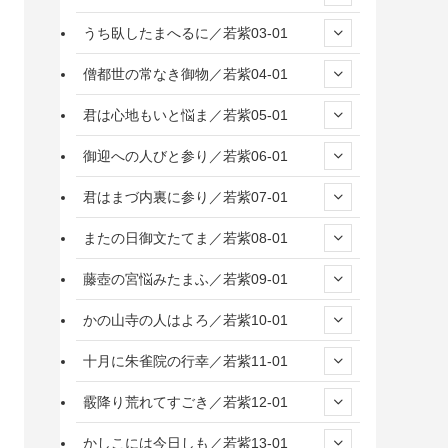
うち臥したまへるに／若紫03-01
僧都世の常なき御物／若紫04-01
君は心地もいと悩ま／若紫05-01
御迎への人びと参り／若紫06-01
君はまづ内裏に参り／若紫07-01
またの日御文たてま／若紫08-01
藤壺の宮悩みたまふ／若紫09-01
かの山寺の人はよろ／若紫10-01
十月に朱雀院の行幸／若紫11-01
霰降り荒れてすごき／若紫12-01
かしこには今日しも／若紫13-01