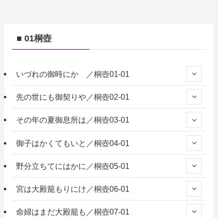
■ 01桐壺
いづれの御時にか ／桐壺01-01
先の世にも御契りや／桐壺02-01
その年の夏御息所は／桐壺03-01
御子はかくてもいと／桐壺04-01
野分立ちてにはかに／桐壺05-01
宮は大殿籠もりにけ／桐壺06-01
命婦はまだ大殿籠も／桐壺07-01