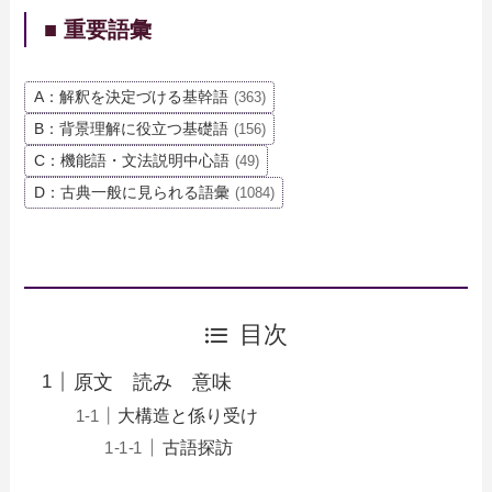
■ 重要語彙
A：解釈を決定づける基幹語
(363)
B：背景理解に役立つ基礎語
(156)
C：機能語・文法説明中心語
(49)
D：古典一般に見られる語彙
(1084)
目次
原文 読み 意味
大構造と係り受け
古語探訪