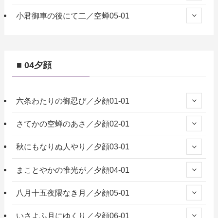
小君御車の後にて二／空蝉05-01
■ 04夕顔
六条わたりの御忍び／夕顔01-01
さてかの空蝉のあさ／夕顔02-01
秋にもなりぬ人やり／夕顔03-01
まことやかの惟光が／夕顔04-01
八月十五夜隈なき月／夕顔05-01
いさよふ月にゆくり／夕顔06-01