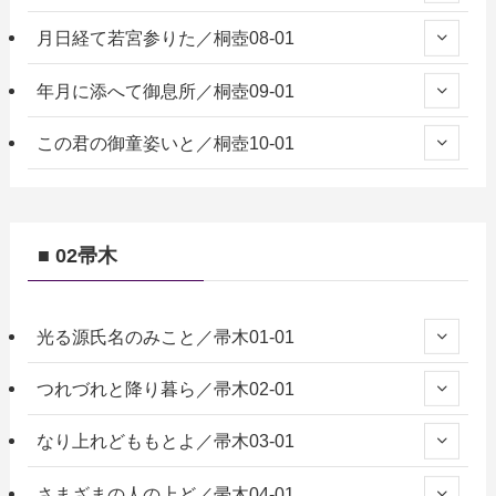
月日経て若宮参りた／桐壺08-01
年月に添へて御息所／桐壺09-01
この君の御童姿いと／桐壺10-01
■ 02帚木
光る源氏名のみこと／帚木01-01
つれづれと降り暮ら／帚木02-01
なり上れどももとよ／帚木03-01
さまざまの人の上ど／帚木04-01