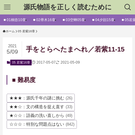
源氏物語を正しく読むために
■ 01桐壺10章
■ 02帚木16章
■ 03空蝉05章
■ 04夕顔15章
■ 05若
ホーム
05 若紫16章
2021
手をとらへたまへれ／若紫11-15
5/09
2017-05-07
2021-05-09
05 若紫16章
■ 難易度
★★★：源氏千年の謎に挑む
(26)
★★☆：文の構造を捉え直す
(33)
★☆☆：語義の洗い直しから
(49)
☆☆☆：特別な問題点はない
(842)