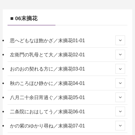
■ 06末摘花
思へどもなほ飽かざ／末摘花01-01
左衛門の乳母とて大／末摘花02-01
おのおの契れる方に／末摘花03-01
秋のころほひ静かに／末摘花04-01
八月二十余日宵過ぐ／末摘花05-01
二条院におはしてう／末摘花06-01
かの紫のゆかり尋ね／末摘花07-01