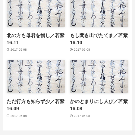
北の方も母君を憎し／若紫
もし聞き出でたてま／若紫
16-11
16-10
2017-05-08
2017-05-08
ただ行方も知らず少／若紫
かのとまりにし人び／若紫
16-09
16-08
2017-05-08
2017-05-08