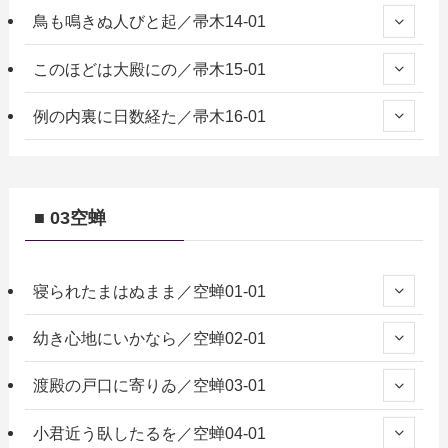
鳥も鳴きぬ人びと起／帚木14-01
このほどは大殿にの／帚木15-01
例の内裏に日数経た／帚木16-01
■ 03空蝉
寝られたまはぬまま／空蝉01-01
幼き心地にいかなら／空蝉02-01
渡殿の戸口に寄りゐ／空蝉03-01
小君近う臥したるを／空蝉04-01