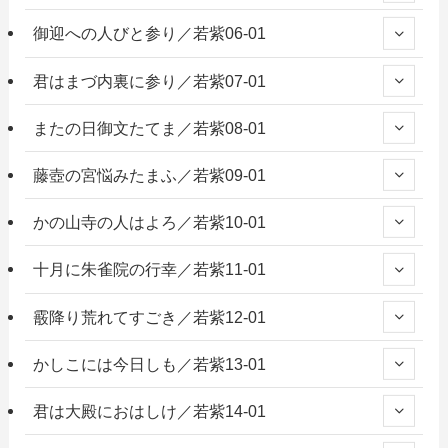
御迎への人びと参り／若紫06-01
君はまづ内裏に参り／若紫07-01
またの日御文たてま／若紫08-01
藤壺の宮悩みたまふ／若紫09-01
かの山寺の人はよろ／若紫10-01
十月に朱雀院の行幸／若紫11-01
霰降り荒れてすごき／若紫12-01
かしこには今日しも／若紫13-01
君は大殿におはしけ／若紫14-01