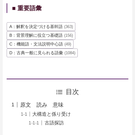
■ 重要語彙
A：解釈を決定づける基幹語
(363)
B：背景理解に役立つ基礎語
(156)
C：機能語・文法説明中心語
(49)
D：古典一般に見られる語彙
(1084)
目次
原文 読み 意味
大構造と係り受け
古語探訪