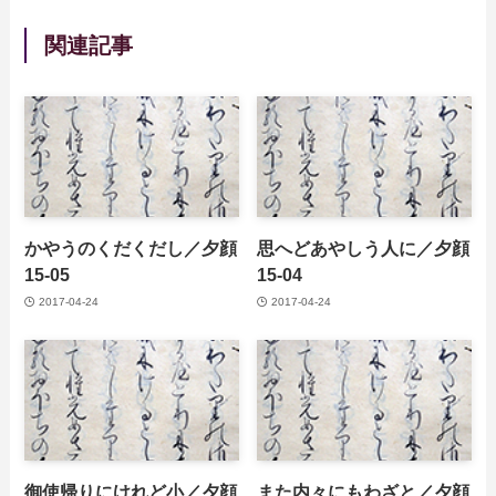
関連記事
かやうのくだくだし／夕顔
思へどあやしう人に／夕顔
15-05
15-04
2017-04-24
2017-04-24
御使帰りにけれど小／夕顔
また内々にもわざと／夕顔