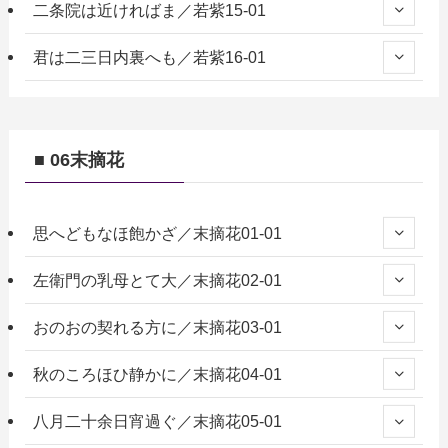
二条院は近ければま／若紫15-01
君は二三日内裏へも／若紫16-01
■ 06末摘花
思へどもなほ飽かざ／末摘花01-01
左衛門の乳母とて大／末摘花02-01
おのおの契れる方に／末摘花03-01
秋のころほひ静かに／末摘花04-01
八月二十余日宵過ぐ／末摘花05-01