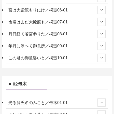
宮は大殿籠もりにけ／桐壺06-01
命婦はまだ大殿籠も／桐壺07-01
月日経て若宮参りた／桐壺08-01
年月に添へて御息所／桐壺09-01
この君の御童姿いと／桐壺10-01
■ 02帚木
光る源氏名のみこと／帚木01-01