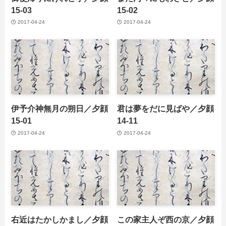
15-03
15-02
2017-04-24
2017-04-24
伊予介神無月の朔日／夕顔
君は夢をだに見ばや／夕顔
15-01
14-11
2017-04-24
2017-04-24
右近はたかしかまし／夕顔
この家主人ぞ西の京／夕顔