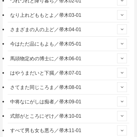
つれづれと降り暮ら／帚木02-01
なり上れどももとよ／帚木03-01
さまざまの人の上ど／帚木04-01
今はただ品にもよも／帚木05-01
馬頭物定めの博士に／帚木06-01
はやうまだいと下臈／帚木07-01
さてまた同じころま／帚木08-01
中将なにがしは痴者／帚木09-01
式部がところにぞけ／帚木10-01
すべて男も女も悪ろ／帚木11-01