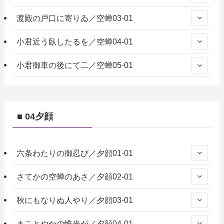
渡殿の戸口に寄りゐ／空蝉03-01
小君近う臥したるを／空蝉04-01
小君御車の後にて二／空蝉05-01
■ 04夕顔
六条わたりの御忍び／夕顔01-01
さてかの空蝉のあさ／夕顔02-01
秋にもなりぬ人やり／夕顔03-01
まことやかの惟光が／夕顔04-01