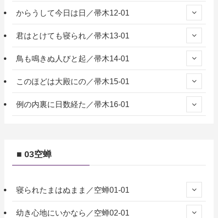
からうして今日は日／帚木12-01
君はとけても寝られ／帚木13-01
鳥も鳴きぬ人びと起／帚木14-01
このほどは大殿にの／帚木15-01
例の内裏に日数経た／帚木16-01
■ 03空蝉
寝られたまはぬまま／空蝉01-01
幼き心地にいかなら／空蝉02-01