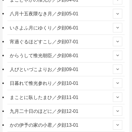
八月十五夜隈なき月／夕顔05-01
いさよふ月にゆくり／夕顔06-01
宵過ぐるほどすこし／夕顔07-01
からうして惟光朝臣／夕顔08-01
人びといづこよりお／夕顔09-01
日暮れて惟光参れり／夕顔10-01
まことに臥したまひ／夕顔11-01
九月二十日のほどに／夕顔12-01
かの伊予の家の小君／夕顔13-01