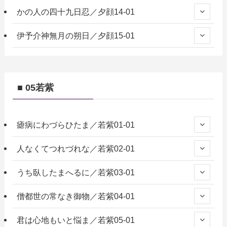
かの人の四十九日忍／夕顔14-01
伊予介神無月の朔日／夕顔15-01
■ 05若紫
瘧病にわづらひたま／若紫01-01
人なくてつれづれな／若紫02-01
うち臥したまへるに／若紫03-01
僧都世の常なき御物／若紫04-01
君は心地もいと悩ま／若紫05-01