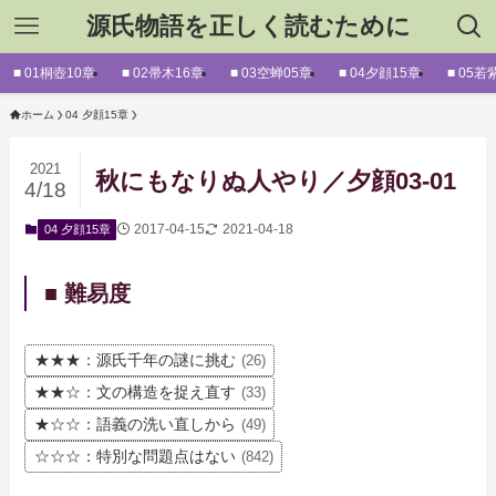
源氏物語を正しく読むために
■ 01桐壺10章
■ 02帚木16章
■ 03空蝉05章
■ 04夕顔15章
■ 05若
ホーム
04 夕顔15章
2021
秋にもなりぬ人やり／夕顔03-01
4/18
2017-04-15
2021-04-18
04 夕顔15章
■ 難易度
★★★：源氏千年の謎に挑む
(26)
★★☆：文の構造を捉え直す
(33)
★☆☆：語義の洗い直しから
(49)
☆☆☆：特別な問題点はない
(842)