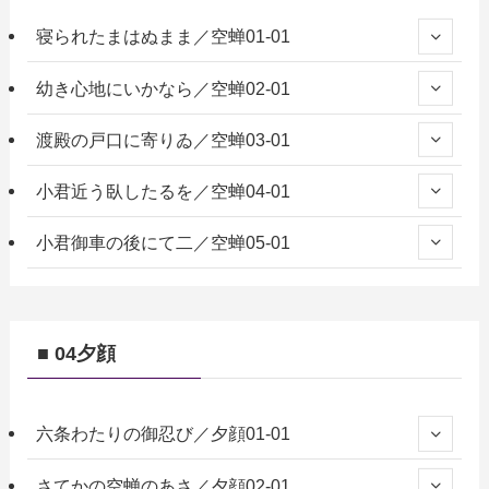
寝られたまはぬまま／空蝉01-01
幼き心地にいかなら／空蝉02-01
渡殿の戸口に寄りゐ／空蝉03-01
小君近う臥したるを／空蝉04-01
小君御車の後にて二／空蝉05-01
■ 04夕顔
六条わたりの御忍び／夕顔01-01
さてかの空蝉のあさ／夕顔02-01