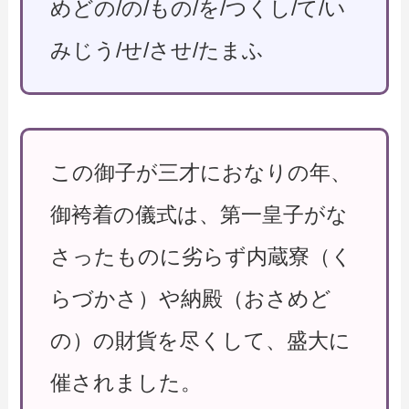
めどの/の/もの/を/つくし/て/い
みじう/せ/させ/たまふ
この御子が三才におなりの年、
御袴着の儀式は、第一皇子がな
さったものに劣らず内蔵寮（く
らづかさ）や納殿（おさめど
の）の財貨を尽くして、盛大に
催されました。