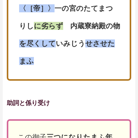
〈［帝］〉
一の宮のたてまつ
りし
に劣らず
内蔵寮納殿の物
を尽くして
いみじう
せさせた
まふ
助詞と係り受け
この御子
三つになりたまふ年