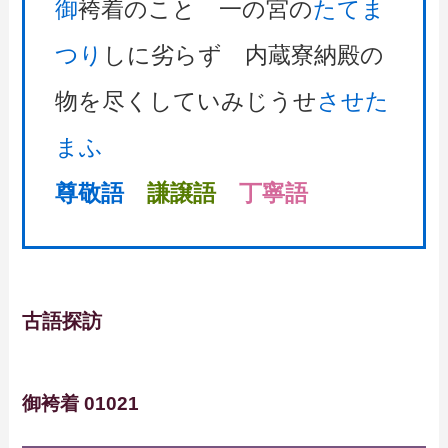
御
袴着のこと 一の宮の
たてま
つり
しに劣らず 内蔵寮納殿の
物を尽くしていみじうせ
させた
まふ
尊敬語
謙譲語
丁寧語
古語探訪
御袴着 01021