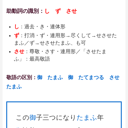
助動詞の識別：
し ず させ
し
：過去・き・連体形
ず
：打消・ず・連用形→尽くして→せさせた
まふ／ず→せさせたまふ、も可
させ
：尊敬・さす・連用形／「させたま
ふ」：最高敬語
敬語の区別：
御 たまふ 御 たてまつる
させ
たまふ
この
御
子三つになり
たまふ
年