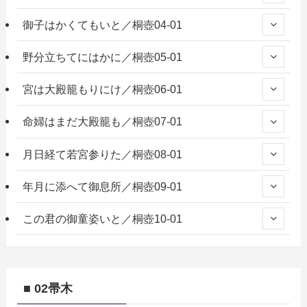
御子はかくてもいと／桐壺04-01
野分立ちてにはかに／桐壺05-01
宮は大殿籠もりにけ／桐壺06-01
命婦はまだ大殿籠も／桐壺07-01
月日経て若宮参りた／桐壺08-01
年月に添へて御息所／桐壺09-01
この君の御童姿いと／桐壺10-01
■ 02帚木