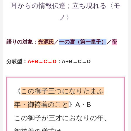
耳からの情報伝達；立ち現れる〈モ
ノ〉
語りの対象：
光源氏
／
一の宮（第一皇子）
／
帝
分岐型：
A+B→C→D
：A+B→C→D
《
この御子三つになりたまふ
年・御袴着のこと
》A・B
この御子が三才におなりの年、