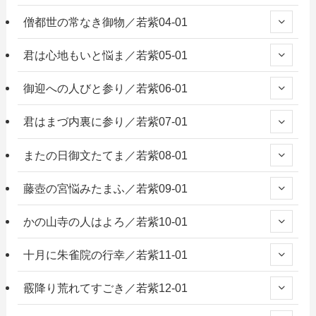
僧都世の常なき御物／若紫04-01
君は心地もいと悩ま／若紫05-01
御迎への人びと参り／若紫06-01
君はまづ内裏に参り／若紫07-01
またの日御文たてま／若紫08-01
藤壺の宮悩みたまふ／若紫09-01
かの山寺の人はよろ／若紫10-01
十月に朱雀院の行幸／若紫11-01
霰降り荒れてすごき／若紫12-01