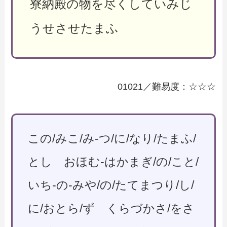
寮納殿の物を尽くしていみじ
うせさせたまふ
01021／難易度：☆☆☆
この/みこ/み-つ/に/なり/たまふ/
とし おほむ-はかまぎ/の/こと/
いち-の-みや/の/たてまつり/し/
に/おとら/ず くらづかさ/をさ