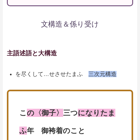
文構造＆係り受け
主語述語と大構造
を尽くして…せさせたまふ
三次元構造
こ
の〈御子〉
三つ
になりたま
ふ
年 御袴着のこと