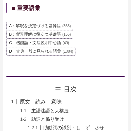
■ 重要語彙
A：解釈を決定づける基幹語
(363)
B：背景理解に役立つ基礎語
(156)
C：機能語・文法説明中心語
(49)
D：古典一般に見られる語彙
(1084)
目次
原文 読み 意味
主語述語と大構造
助詞と係り受け
助動詞の識別：し ず させ