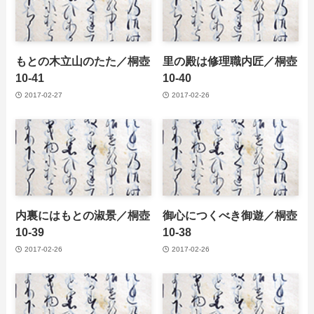
もとの木立山のたた／桐壺
里の殿は修理職内匠／桐壺
10-41
10-40
2017-02-27
2017-02-26
内裏にはもとの淑景／桐壺
御心につくべき御遊／桐壺
10-39
10-38
2017-02-26
2017-02-26