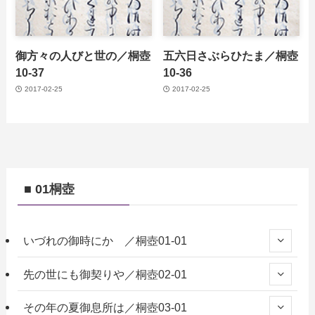
御方々の人びと世の／桐壺
五六日さぶらひたま／桐壺
10-37
10-36
2017-02-25
2017-02-25
■ 01桐壺
いづれの御時にか ／桐壺01-01
先の世にも御契りや／桐壺02-01
その年の夏御息所は／桐壺03-01