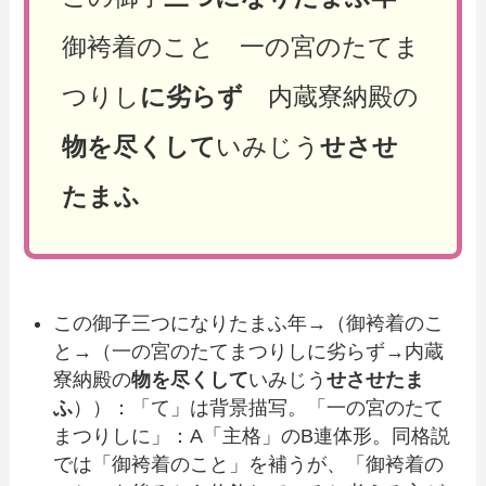
御袴着のこと 一の宮のたてま
つりし
に劣らず
内蔵寮納殿の
物を尽くして
いみじう
せさせ
たまふ
この御子三つになりたまふ年→（御袴着のこ
と→（一の宮のたてまつりしに劣らず→内蔵
寮納殿の
物を尽くして
いみじう
せさせたま
ふ
））：「て」は背景描写。「一の宮のたて
まつりしに」：A「主格」のB連体形。同格説
では「御袴着のこと」を補うが、「御袴着の