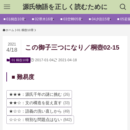
源氏物語を正しく読むために
■ 01桐壺10章
■ 02帚木16章
■ 03空蝉05章
■ 04夕顔15章
■ 05若
ホーム
01 桐壺10章
2021
この御子三つになり／桐壺02-15
4/18
2017-01-04
2021-04-18
01 桐壺10章
■ 難易度
★★★：源氏千年の謎に挑む
(26)
★★☆：文の構造を捉え直す
(33)
★☆☆：語義の洗い直しから
(49)
☆☆☆：特別な問題点はない
(842)