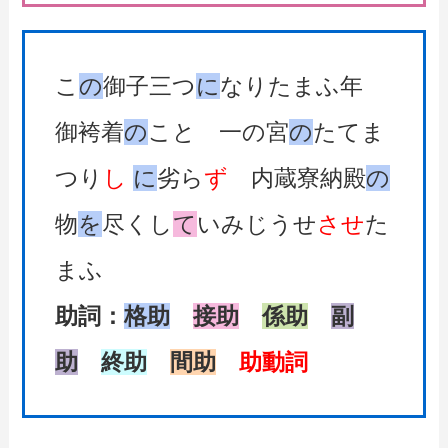
こ
の
御子三つ
に
なりたまふ年
御袴着
の
こと 一の宮
の
たてま
つり
し
に
劣ら
ず
内蔵寮納殿
の
物
を
尽くし
て
いみじうせ
させ
た
まふ
助詞：
格助
接助
係助
副
助
終助
間助
助動詞