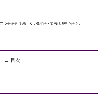
役立つ基礎語
C：機能語・文法説明中心語
(156)
(49)
目次