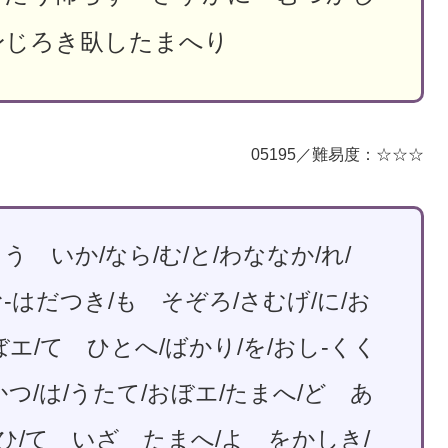
身じろき臥したまへり
05195／難易度：☆☆☆
 いか/なら/む/と/わななか/れ/
-はだつき/も そぞろ/さむげ/に/お
ぼエ/て ひとへ/ばかり/を/おし-くく
かつ/は/うたて/おぼエ/たまへ/ど あ
まひ/て いざ たまへ/よ をかしき/