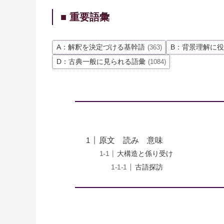
■ 重要語彙
A：解釈を決定づける基幹語
B：背景理解に
(363)
D：古典一般に見られる語彙
(1084)
原文 読み 意味
大構造と係り受け
古語探訪