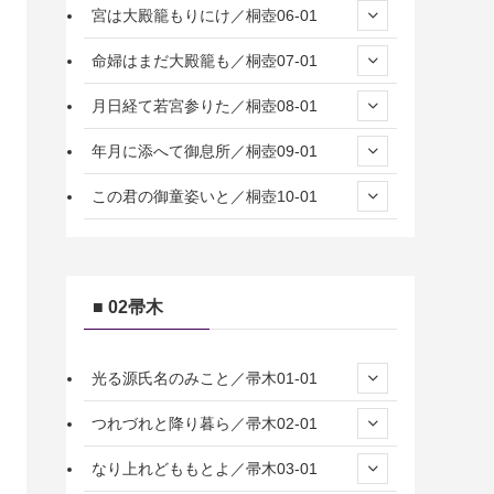
宮は大殿籠もりにけ／桐壺06-01
命婦はまだ大殿籠も／桐壺07-01
月日経て若宮参りた／桐壺08-01
年月に添へて御息所／桐壺09-01
この君の御童姿いと／桐壺10-01
■ 02帚木
光る源氏名のみこと／帚木01-01
つれづれと降り暮ら／帚木02-01
なり上れどももとよ／帚木03-01