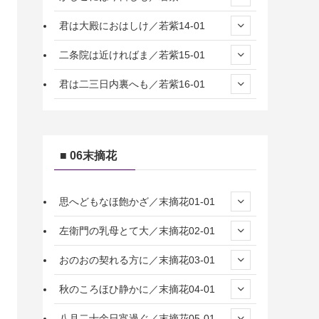
君は大殿におはしけ／若紫14-01
二条院は近ければま／若紫15-01
君は二三日内裏へも／若紫16-01
■ 06末摘花
思へどもなほ飽かざ／末摘花01-01
左衛門の乳母とて大／末摘花02-01
おのおの契れる方に／末摘花03-01
秋のころほひ静かに／末摘花04-01
八月二十余日宵過ぐ／末摘花05-01