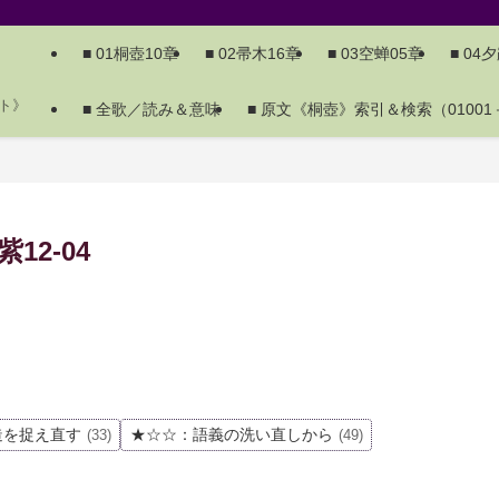
■ 01桐壺10章
■ 02帚木16章
■ 03空蝉05章
■ 04
ト》
■ 全歌／読み＆意味
■ 原文《桐壺》索引＆検索（01001－
2-04
造を捉え直す
★☆☆：語義の洗い直しから
(33)
(49)