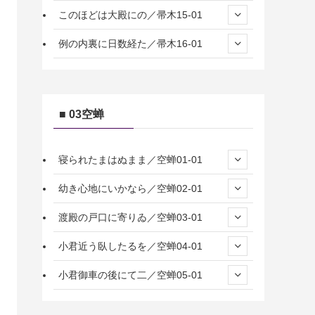
このほどは大殿にの／帚木15-01
例の内裏に日数経た／帚木16-01
■ 03空蝉
寝られたまはぬまま／空蝉01-01
幼き心地にいかなら／空蝉02-01
渡殿の戸口に寄りゐ／空蝉03-01
小君近う臥したるを／空蝉04-01
小君御車の後にて二／空蝉05-01