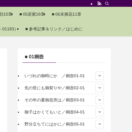
夕顔15章
■ 05若紫16章
■ 06末摘花11章
01183）
■ 参考記事＆リンク／はじめに
■ 01桐壺
いづれの御時にか ／桐壺01-01
先の世にも御契りや／桐壺02-01
その年の夏御息所は／桐壺03-01
御子はかくてもいと／桐壺04-01
野分立ちてにはかに／桐壺05-01