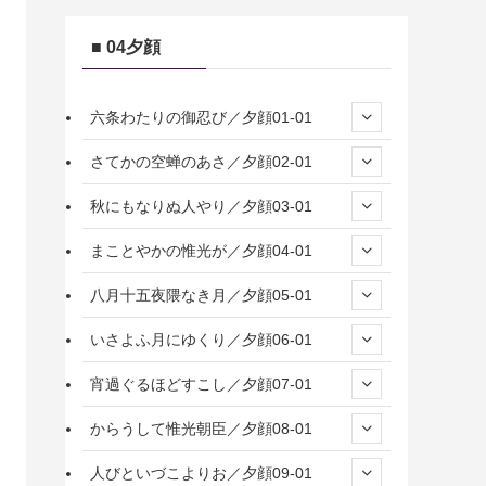
■ 04夕顔
六条わたりの御忍び／夕顔01-01
さてかの空蝉のあさ／夕顔02-01
秋にもなりぬ人やり／夕顔03-01
まことやかの惟光が／夕顔04-01
八月十五夜隈なき月／夕顔05-01
いさよふ月にゆくり／夕顔06-01
宵過ぐるほどすこし／夕顔07-01
からうして惟光朝臣／夕顔08-01
人びといづこよりお／夕顔09-01