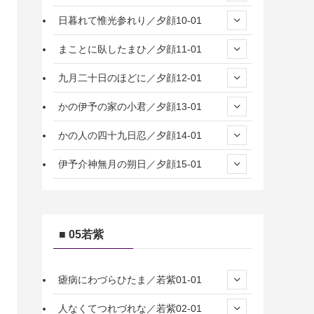
日暮れて惟光参れり／夕顔10-01
まことに臥したまひ／夕顔11-01
九月二十日のほどに／夕顔12-01
かの伊予の家の小君／夕顔13-01
かの人の四十九日忍／夕顔14-01
伊予介神無月の朔日／夕顔15-01
■ 05若紫
瘧病にわづらひたま／若紫01-01
人なくてつれづれな／若紫02-01