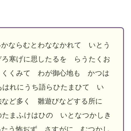
いかならむとわななかれて いとう
ぞろ寒げに思したるを らうたくお
しくくみて わが御心地も かつは
あはれにうち語らひたまひて い
絵など多く 雛遊びなどする所に
のたまふけはひの いとなつかしき
いたう怖ぢず さすがに むつかし