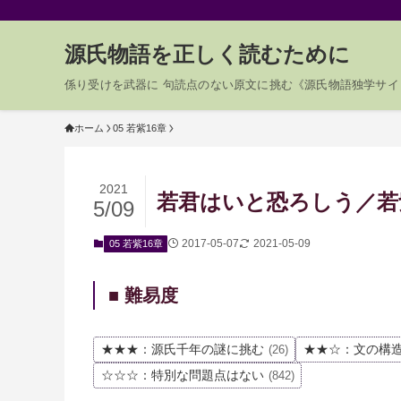
源氏物語を正しく読むために
係り受けを武器に 句読点のない原文に挑む《源氏物語独学サイ
ホーム
05 若紫16章
2021
若君はいと恐ろしう／若紫1
5/09
2017-05-07
2021-05-09
05 若紫16章
■ 難易度
★★★：源氏千年の謎に挑む
★★☆：文の構
(26)
☆☆☆：特別な問題点はない
(842)