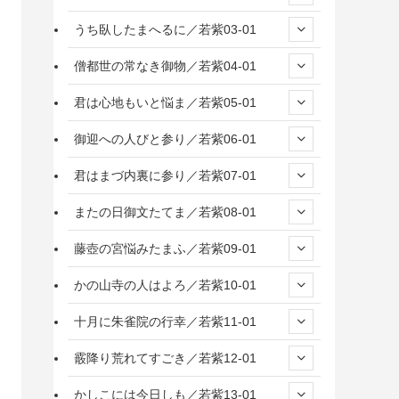
うち臥したまへるに／若紫03-01
僧都世の常なき御物／若紫04-01
君は心地もいと悩ま／若紫05-01
御迎への人びと参り／若紫06-01
君はまづ内裏に参り／若紫07-01
またの日御文たてま／若紫08-01
藤壺の宮悩みたまふ／若紫09-01
かの山寺の人はよろ／若紫10-01
十月に朱雀院の行幸／若紫11-01
霰降り荒れてすごき／若紫12-01
かしこには今日しも／若紫13-01