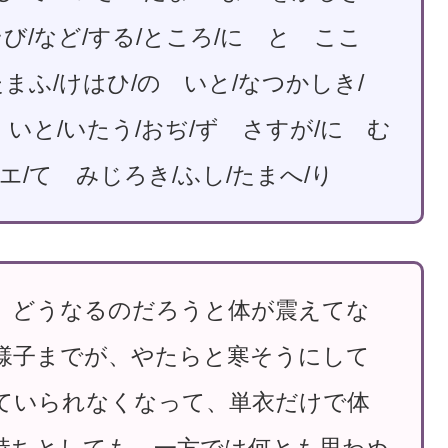
び/など/する/ところ/に と ここ
のたまふ/けはひ/の いと/なつかしき/
 いと/いたう/おぢ/ず さすが/に む
ぼエ/て みじろき/ふし/たまへ/り
、どうなるのだろうと体が震えてな
様子までが、やたらと寒そうにして
ていられなくなって、単衣だけで体
持ちとしても、一方では何とも思わぬ