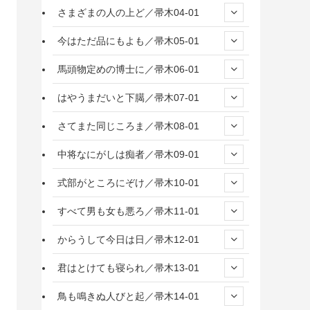
さまざまの人の上ど／帚木04-01
今はただ品にもよも／帚木05-01
馬頭物定めの博士に／帚木06-01
はやうまだいと下臈／帚木07-01
さてまた同じころま／帚木08-01
中将なにがしは痴者／帚木09-01
式部がところにぞけ／帚木10-01
すべて男も女も悪ろ／帚木11-01
からうして今日は日／帚木12-01
君はとけても寝られ／帚木13-01
鳥も鳴きぬ人びと起／帚木14-01