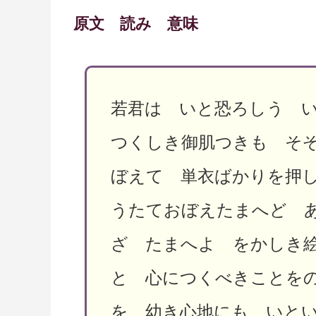
原文 読み 意味
若君は いと恐ろしう 
つくしき御肌つきも そ
ぼえて 単衣ばかりを押
うたておぼえたまへど 
ざ たまへよ をかしき
と 心につくべきことを
を 幼き心地にも いと