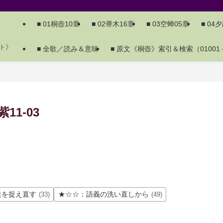
■ 01桐壺10章
■ 02帚木16章
■ 03空蝉05章
■ 04
ト》
■ 全歌／読み＆意味
■ 原文《桐壺》索引＆検索（01001－
1-03
造を捉え直す
★☆☆：語義の洗い直しから
(33)
(49)