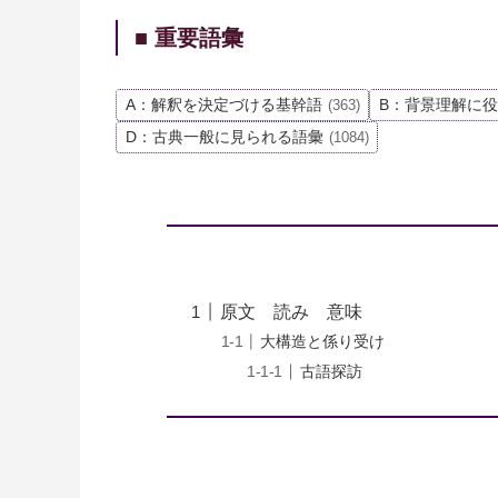
■ 重要語彙
A：解釈を決定づける基幹語
B：背景理解に
(363)
D：古典一般に見られる語彙
(1084)
原文 読み 意味
大構造と係り受け
古語探訪