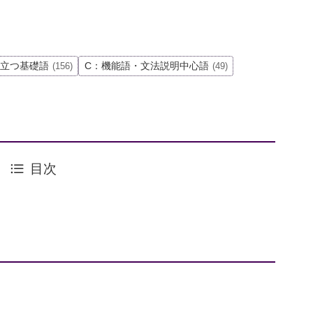
役立つ基礎語
C：機能語・文法説明中心語
(156)
(49)
目次