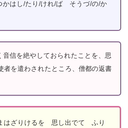
つかはし/たり/けれ/ば そうづ/の/か
く音信を絶やしておられたことを、思
使者を遣わされたところ、僧都の返書
まはざりけるを 思し出でて ふり