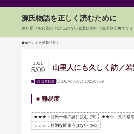
源氏物語を正しく読むために
係り受けを武器に 句読点のない原文に挑む《源氏物語独学サイ
ホーム
05 若紫16章
2021
山里人にも久しく訪／若紫1
5/09
2017-05-07
2021-05-09
05 若紫16章
■ 難易度
★★★：源氏千年の謎に挑む
★★☆：文の構
(26)
☆☆☆：特別な問題点はない
(842)