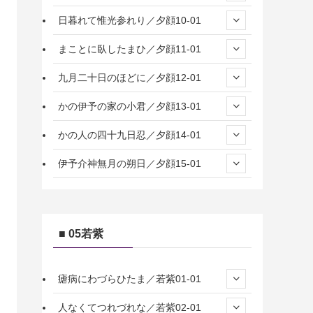
日暮れて惟光参れり／夕顔10-01
まことに臥したまひ／夕顔11-01
九月二十日のほどに／夕顔12-01
かの伊予の家の小君／夕顔13-01
かの人の四十九日忍／夕顔14-01
伊予介神無月の朔日／夕顔15-01
■ 05若紫
瘧病にわづらひたま／若紫01-01
人なくてつれづれな／若紫02-01