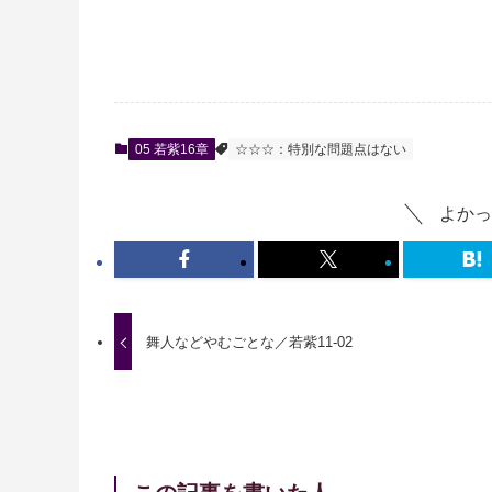
05 若紫16章
☆☆☆：特別な問題点はない
よかっ
舞人などやむごとな／若紫11-02