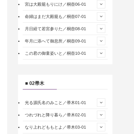
宮は大殿籠もりにけ／桐壺06-01
命婦はまだ大殿籠も／桐壺07-01
月日経て若宮参りた／桐壺08-01
年月に添へて御息所／桐壺09-01
この君の御童姿いと／桐壺10-01
■ 02帚木
光る源氏名のみこと／帚木01-01
つれづれと降り暮ら／帚木02-01
なり上れどももとよ／帚木03-01