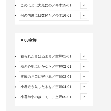
このほどは大殿にの／帚木15-01
例の内裏に日数経た／帚木16-01
■ 03空蝉
寝られたまはぬまま／空蝉01-01
幼き心地にいかなら／空蝉02-01
渡殿の戸口に寄りゐ／空蝉03-01
小君近う臥したるを／空蝉04-01
小君御車の後にて二／空蝉05-01