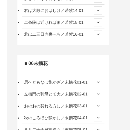
君は大殿におはしけ／若紫14-01
二条院は近ければま／若紫15-01
君は二三日内裏へも／若紫16-01
■ 06末摘花
思へどもなほ飽かざ／末摘花01-01
左衛門の乳母とて大／末摘花02-01
おのおの契れる方に／末摘花03-01
秋のころほひ静かに／末摘花04-01
八月二十余日宵過ぐ／末摘花05-01