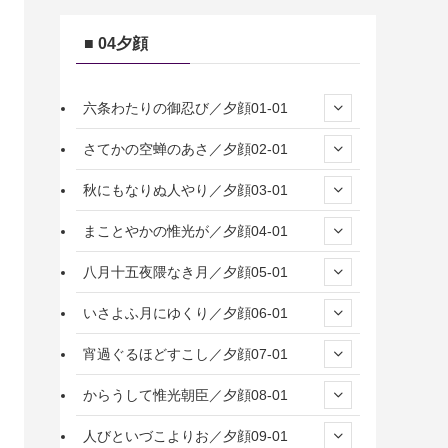
■ 04夕顔
六条わたりの御忍び／夕顔01-01
さてかの空蝉のあさ／夕顔02-01
秋にもなりぬ人やり／夕顔03-01
まことやかの惟光が／夕顔04-01
八月十五夜隈なき月／夕顔05-01
いさよふ月にゆくり／夕顔06-01
宵過ぐるほどすこし／夕顔07-01
からうして惟光朝臣／夕顔08-01
人びといづこよりお／夕顔09-01