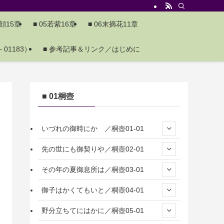
夕顔15章
■ 05若紫16章
■ 06末摘花11章
01183）
■ 参考記事＆リンク／はじめに
■ 01桐壺
いづれの御時にか ／桐壺01-01
先の世にも御契りや／桐壺02-01
その年の夏御息所は／桐壺03-01
御子はかくてもいと／桐壺04-01
野分立ちてにはかに／桐壺05-01