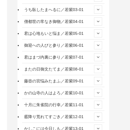
うち臥したまへるに／若紫03-01
僧都世の常なき御物／若紫04-01
君は心地もいと悩ま／若紫05-01
御迎への人びと参り／若紫06-01
君はまづ内裏に参り／若紫07-01
またの日御文たてま／若紫08-01
藤壺の宮悩みたまふ／若紫09-01
かの山寺の人はよろ／若紫10-01
十月に朱雀院の行幸／若紫11-01
霰降り荒れてすごき／若紫12-01
かしこには今日しも／若紫13-01