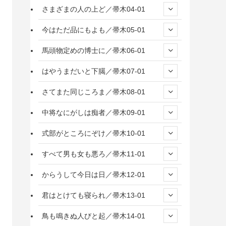
さまざまの人の上ど／帚木04-01
今はただ品にもよも／帚木05-01
馬頭物定めの博士に／帚木06-01
はやうまだいと下臈／帚木07-01
さてまた同じころま／帚木08-01
中将なにがしは痴者／帚木09-01
式部がところにぞけ／帚木10-01
すべて男も女も悪ろ／帚木11-01
からうして今日は日／帚木12-01
君はとけても寝られ／帚木13-01
鳥も鳴きぬ人びと起／帚木14-01