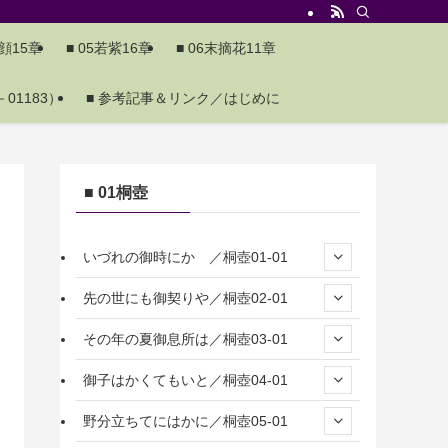
夕顔15章
■ 05若紫16章
■ 06末摘花11章
01183）
■ 参考記事＆リンク／はじめに
■ 01桐壺
いづれの御時にか ／桐壺01-01
先の世にも御契りや／桐壺02-01
その年の夏御息所は／桐壺03-01
御子はかくてもいと／桐壺04-01
野分立ちてにはかに／桐壺05-01