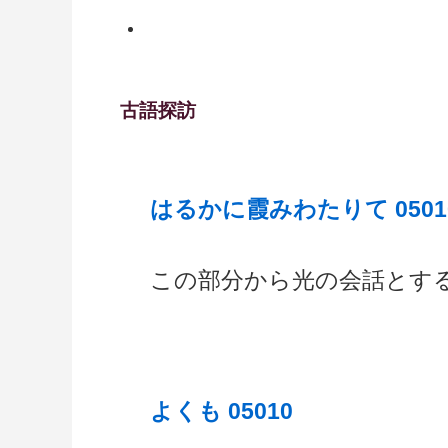
古語探訪
はるかに霞みわたりて 0501
この部分から光の会話とす
よくも 05010