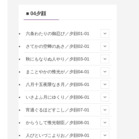
■ 04夕顔
六条わたりの御忍び／夕顔01-01
さてかの空蝉のあさ／夕顔02-01
秋にもなりぬ人やり／夕顔03-01
まことやかの惟光が／夕顔04-01
八月十五夜隈なき月／夕顔05-01
いさよふ月にゆくり／夕顔06-01
宵過ぐるほどすこし／夕顔07-01
からうして惟光朝臣／夕顔08-01
人びといづこよりお／夕顔09-01