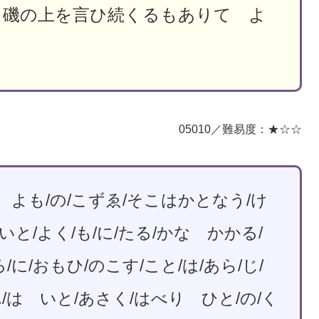
 磯の上を言ひ続くるもありて よ
05010／難易度：★☆☆
て よも/の/こずゑ/そこはかとなう/け
/いと/よく/も/に/たる/かな かかる/
/に/おもひ/のこす/こと/は/あら/じ/
/は いと/あさく/はべり ひと/の/く