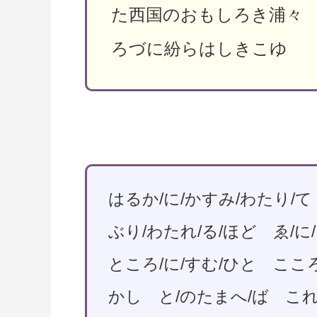
た西国のおもしろき浦々
ろづに紛らはしきこゆ
はるか/に/かすみ/わたり/
ぶり/わたれ/る/ほど ゑ/に
ところ/に/すむ/ひと こころ
かし と/のたまへ/ば これ