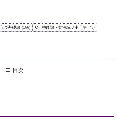
役立つ基礎語
C：機能語・文法説明中心語
(156)
(49)
目次