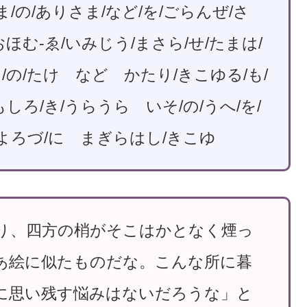
ま/の/ありさま/など/を/ごらんぜ/さ
ほむ-ゑ/いみじう/まさら/せ/たまは/
/の/たけ など かたり/きこゆる/も/
しろ/き/うらうら いそ/の/うへ/を/
 よろづ/に まぎらはし/きこゆ
り、四方の梢がそこはかとなく煙っ
あ絵に似たものだな。こんな所に暮
に思い残す悩みはないだろうな」と