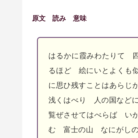
原文 読み 意味
はるかに霞みわたりて 
るほど 絵にいとよくも
に思ひ残すことはあらじ
浅くはべり 人の国など
覧ぜさせてはべらば い
む 富士の山 なにがし