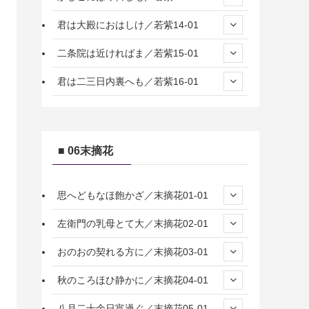
君は大殿におはしけ／若紫14-01
二条院は近ければま／若紫15-01
君は二三日内裏へも／若紫16-01
■ 06末摘花
思へどもなほ飽かざ／末摘花01-01
左衛門の乳母とて大／末摘花02-01
おのおの契れる方に／末摘花03-01
秋のころほひ静かに／末摘花04-01
八月二十余日宵過ぐ／末摘花05-01