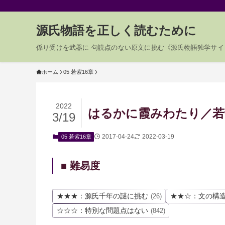
源氏物語を正しく読むために
係り受けを武器に 句読点のない原文に挑む《源氏物語独学サイ
ホーム
05 若紫16章
2022
はるかに霞みわたり／若紫0
3/19
2017-04-24
2022-03-19
05 若紫16章
■ 難易度
★★★：源氏千年の謎に挑む
★★☆：文の構
(26)
☆☆☆：特別な問題点はない
(842)