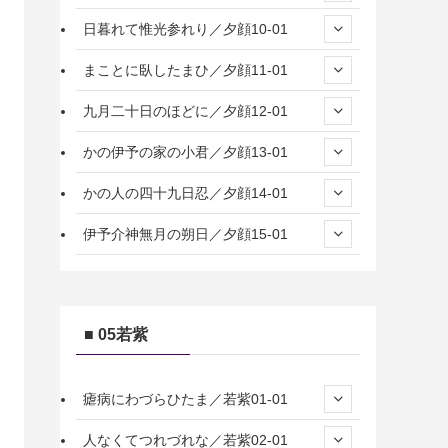
日暮れて惟光参れり／夕顔10-01
まことに臥したまひ／夕顔11-01
九月二十日のほどに／夕顔12-01
かの伊予の家の小君／夕顔13-01
かの人の四十九日忍／夕顔14-01
伊予介神無月の朔日／夕顔15-01
■ 05若紫
瘧病にわづらひたま／若紫01-01
人なくてつれづれな／若紫02-01