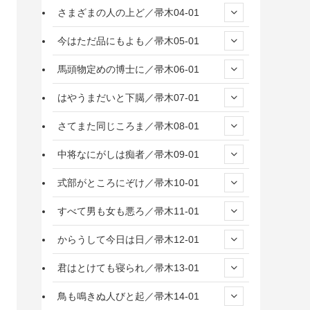
さまざまの人の上ど／帚木04-01
今はただ品にもよも／帚木05-01
馬頭物定めの博士に／帚木06-01
はやうまだいと下臈／帚木07-01
さてまた同じころま／帚木08-01
中将なにがしは痴者／帚木09-01
式部がところにぞけ／帚木10-01
すべて男も女も悪ろ／帚木11-01
からうして今日は日／帚木12-01
君はとけても寝られ／帚木13-01
鳥も鳴きぬ人びと起／帚木14-01