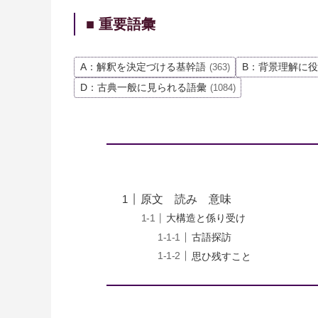
■ 重要語彙
A：解釈を決定づける基幹語
B：背景理解に
(363)
D：古典一般に見られる語彙
(1084)
原文 読み 意味
大構造と係り受け
古語探訪
思ひ残すこと