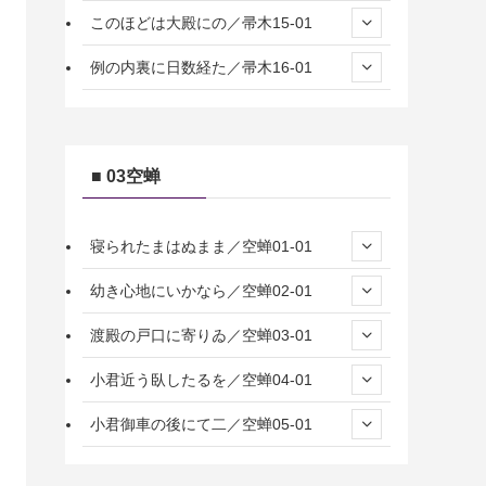
このほどは大殿にの／帚木15-01
例の内裏に日数経た／帚木16-01
■ 03空蝉
寝られたまはぬまま／空蝉01-01
幼き心地にいかなら／空蝉02-01
渡殿の戸口に寄りゐ／空蝉03-01
小君近う臥したるを／空蝉04-01
小君御車の後にて二／空蝉05-01