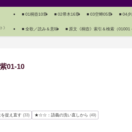
■ 01桐壺10章
■ 02帚木16章
■ 03空蝉05章
■ 04
ト》
■ 全歌／読み＆意味
■ 原文《桐壺》索引＆検索（01001－
1-10
造を捉え直す
★☆☆：語義の洗い直しから
(33)
(49)