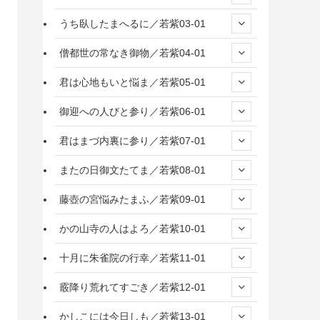
うち臥したまへるに／若紫03-01
僧都世の常なき御物／若紫04-01
君は心地もいと悩ま／若紫05-01
御迎への人びと参り／若紫06-01
君はまづ内裏に参り／若紫07-01
またの日御文たてま／若紫08-01
藤壺の宮悩みたまふ／若紫09-01
かの山寺の人はよろ／若紫10-01
十月に朱雀院の行幸／若紫11-01
霰降り荒れてすごき／若紫12-01
かしこには今日しも／若紫13-01