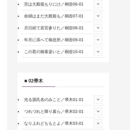
宮は大殿籠もりにけ／桐壺06-01
命婦はまだ大殿籠も／桐壺07-01
月日経て若宮参りた／桐壺08-01
年月に添へて御息所／桐壺09-01
この君の御童姿いと／桐壺10-01
■ 02帚木
光る源氏名のみこと／帚木01-01
つれづれと降り暮ら／帚木02-01
なり上れどももとよ／帚木03-01