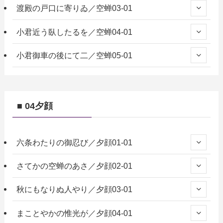
渡殿の戸口に寄りゐ／空蝉03-01
小君近う臥したるを／空蝉04-01
小君御車の後にて二／空蝉05-01
■ 04夕顔
六条わたりの御忍び／夕顔01-01
さてかの空蝉のあさ／夕顔02-01
秋にもなりぬ人やり／夕顔03-01
まことやかの惟光が／夕顔04-01