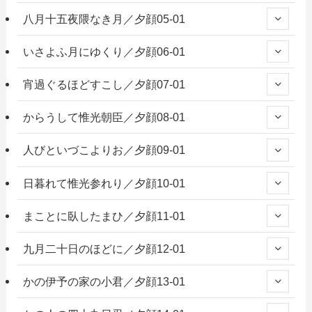
八月十五夜隈なき月／夕顔05-01
いさよふ月にゆくり／夕顔06-01
宵過ぐるほどすこし／夕顔07-01
からうして惟光朝臣／夕顔08-01
人びといづこよりお／夕顔09-01
日暮れて惟光参れり／夕顔10-01
まことに臥したまひ／夕顔11-01
九月二十日のほどに／夕顔12-01
かの伊予の家の小君／夕顔13-01