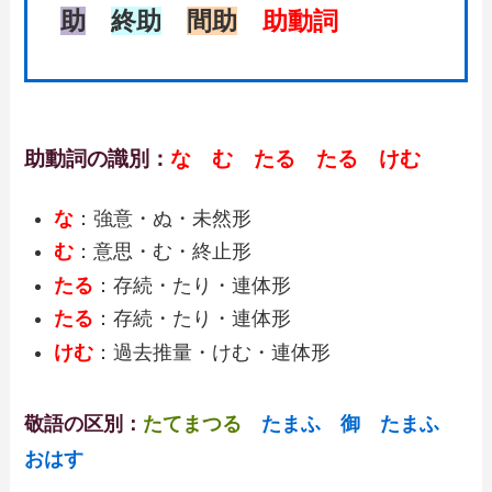
助
終助
間助
助動詞
助動詞の識別：
な む たる たる けむ
な
：強意・ぬ・未然形
む
：意思・む・終止形
たる
：存続・たり・連体形
たる
：存続・たり・連体形
けむ
：過去推量・けむ・連体形
敬語の区別：
たてまつる
たまふ 御 たまふ
おはす