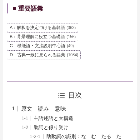
■ 重要語彙
A：解釈を決定づける基幹語
(363)
B：背景理解に役立つ基礎語
(156)
C：機能語・文法説明中心語
(49)
D：古典一般に見られる語彙
(1084)
目次
原文 読み 意味
主語述語と大構造
助詞と係り受け
助動詞の識別：な む たる た