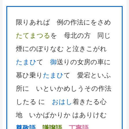
限りあれば 例の作法にをさめ
たてまつる
を 母北の方 同じ
煙にのぼりなむ と泣きこがれ
たまひ
て
御
送りの女房の車に
慕ひ乗り
たまひ
て 愛宕といふ
所に いといかめしうその作法
したる に
おはし
着きたる心
地 いかばかりか はありけむ
尊敬語
謙譲語
丁寧語