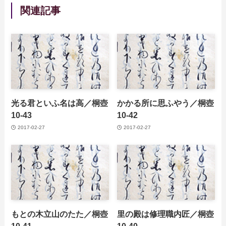
関連記事
光る君といふ名は高／桐壺
かかる所に思ふやう／桐壺
10-43
10-42
2017-02-27
2017-02-27
もとの木立山のたた／桐壺
里の殿は修理職内匠／桐壺