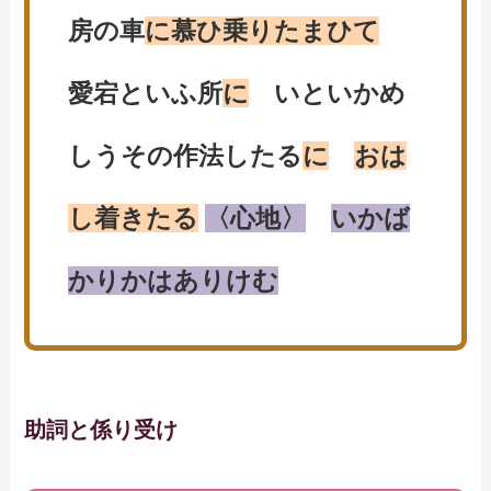
房の車
に慕ひ乗りたまひて
愛宕といふ所
に
いといかめ
しうその作法したる
に
おは
し着きたる
〈心地〉
いかば
かりかはありけむ
助詞と係り受け