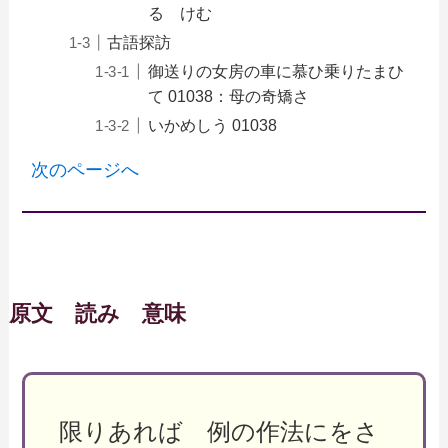
る けむ
古語探訪
御送りの女房の車に慕ひ乗りたまひ
て 01038：母の奇矯さ
いかめしう 01038
次のページへ
原文 読み 意味
限りあれば 例の作法にをさ