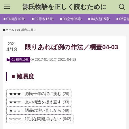
源氏物語を正しく読むために
■ 01桐壺10章
■ 02帚木16章
■ 03空蝉05章
■ 04夕顔15章
■ 05若
ホーム
01 桐壺10章
2021
限りあれば例の作法／桐壺04-03
4/18
2017-01-10
2021-04-18
01 桐壺10章
■ 難易度
★★★：源氏千年の謎に挑む
(26)
★★☆：文の構造を捉え直す
(33)
★☆☆：語義の洗い直しから
(49)
☆☆☆：特別な問題点はない
(842)