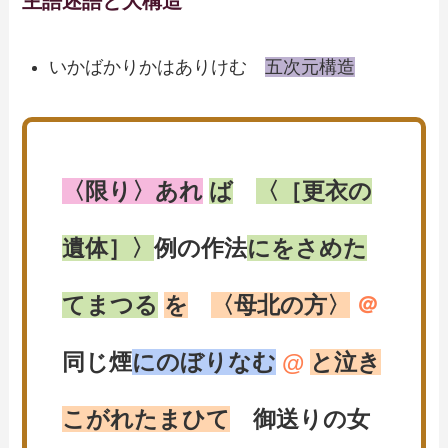
主語述語と大構造
いかばかりかはありけむ
五次元構造
〈限り〉あれ
ば
〈［更衣の
遺体］〉
例の作法
にをさめた
てまつる
を
〈母北の方〉
＠
同じ煙
にのぼりなむ
@
と泣き
こがれたまひて
御送りの女