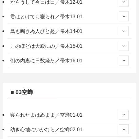
からうして今日は日／帚木12-01
君はとけても寝られ／帚木13-01
鳥も鳴きぬ人びと起／帚木14-01
このほどは大殿にの／帚木15-01
例の内裏に日数経た／帚木16-01
■ 03空蝉
寝られたまはぬまま／空蝉01-01
幼き心地にいかなら／空蝉02-01