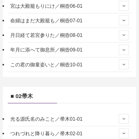
宮は大殿籠もりにけ／桐壺06-01
命婦はまだ大殿籠も／桐壺07-01
月日経て若宮参りた／桐壺08-01
年月に添へて御息所／桐壺09-01
この君の御童姿いと／桐壺10-01
■ 02帚木
光る源氏名のみこと／帚木01-01
つれづれと降り暮ら／帚木02-01