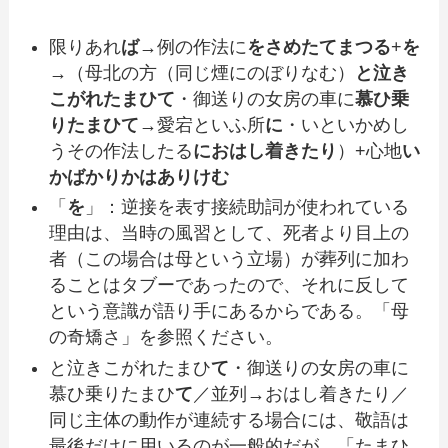
限りあれ
ば
→例の作法に
をさめたてまつる
+
を
→（母北の方（同じ煙にのぼりなむ）
と泣き
こがれたまひて
・御送りの女房の車に
慕ひ乗
りたまひて
→愛宕といふ所
に
・いといかめし
うその作法したる
におはし着きたり
）+心地
い
かばかりかはありけむ
「
を
」：逆接を表す接続助詞が使われている
理由は、当時の風習として、死者より目上の
者（この場合は母という立場）が葬列に加わ
ることはタブーであったので、それに反して
という意識が語り手にあるからである。「母
の奇矯さ」を参照ください。
と泣きこがれたまひ
て
・御送りの女房の車に
慕ひ乗りたまひ
て
／並列→おはし着きたり／
同じ主体の動作が連続する場合には、敬語は
最後だけに用いるのが一般的だが、「たまひ