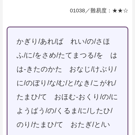
01038／難易度：★★☆
かぎり/あれ/ば れい/の/さほ
ふ/に/をさめ/たてまつる/を は
は-きたのかた おなじ/けぶり/
に/のぼり/な/む/と/なき/こがれ/
たまひ/て おほむ-おくり/の/に
ようばう/の/くるま/に/したひ/
のり/たまひ/て おたぎ/と/い