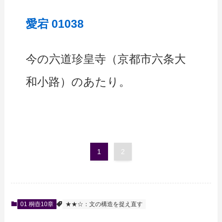
愛宕 01038
今の六道珍皇寺（京都市六条大
和小路）のあたり。
1
2
01 桐壺10章
★★☆：文の構造を捉え直す