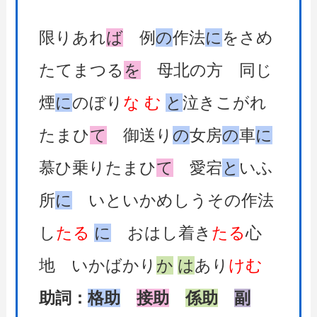
限りあれ
ば
例
の
作法
に
をさめ
たてまつる
を
母北の方 同じ
煙
に
のぼり
な
む
と
泣きこがれ
たまひ
て
御送り
の
女房
の
車
に
慕ひ乗りたまひ
て
愛宕
と
いふ
所
に
いといかめしうその作法
し
たる
に
おはし着き
たる
心
地 いかばかり
か
は
あり
けむ
助詞：
格助
接助
係助
副