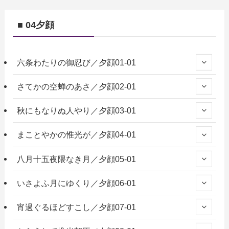
■ 04夕顔
六条わたりの御忍び／夕顔01-01
さてかの空蝉のあさ／夕顔02-01
秋にもなりぬ人やり／夕顔03-01
まことやかの惟光が／夕顔04-01
八月十五夜隈なき月／夕顔05-01
いさよふ月にゆくり／夕顔06-01
宵過ぐるほどすこし／夕顔07-01