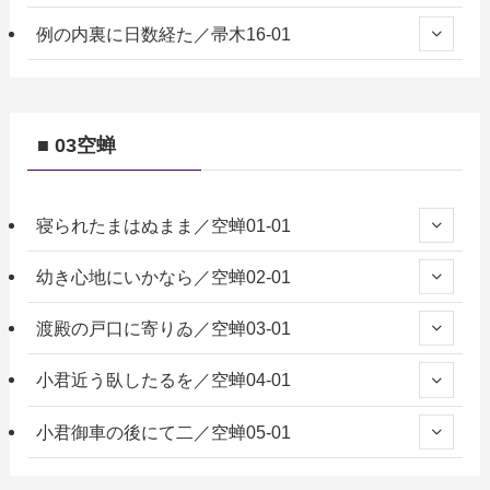
例の内裏に日数経た／帚木16-01
■ 03空蝉
寝られたまはぬまま／空蝉01-01
幼き心地にいかなら／空蝉02-01
渡殿の戸口に寄りゐ／空蝉03-01
小君近う臥したるを／空蝉04-01
小君御車の後にて二／空蝉05-01