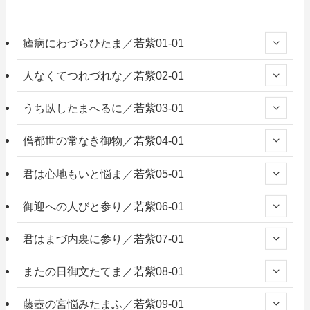
瘧病にわづらひたま／若紫01-01
人なくてつれづれな／若紫02-01
うち臥したまへるに／若紫03-01
僧都世の常なき御物／若紫04-01
君は心地もいと悩ま／若紫05-01
御迎への人びと参り／若紫06-01
君はまづ内裏に参り／若紫07-01
またの日御文たてま／若紫08-01
藤壺の宮悩みたまふ／若紫09-01