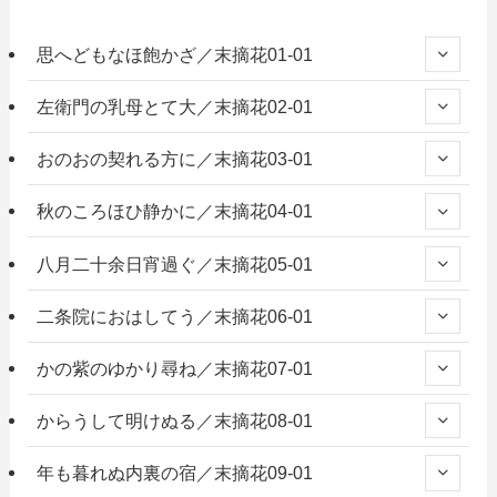
思へどもなほ飽かざ／末摘花01-01
左衛門の乳母とて大／末摘花02-01
おのおの契れる方に／末摘花03-01
秋のころほひ静かに／末摘花04-01
八月二十余日宵過ぐ／末摘花05-01
二条院におはしてう／末摘花06-01
かの紫のゆかり尋ね／末摘花07-01
からうして明けぬる／末摘花08-01
年も暮れぬ内裏の宿／末摘花09-01