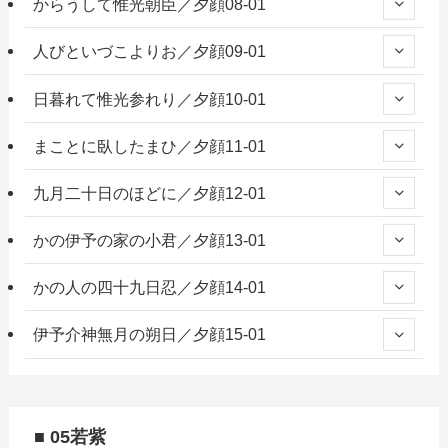
からうして惟光朝臣／夕顔08-01
人びといづこよりお／夕顔09-01
日暮れて惟光参れり／夕顔10-01
まことに臥したまひ／夕顔11-01
九月二十日のほどに／夕顔12-01
かの伊予の家の小君／夕顔13-01
かの人の四十九日忍／夕顔14-01
伊予介神無月の朔日／夕顔15-01
■ 05若紫