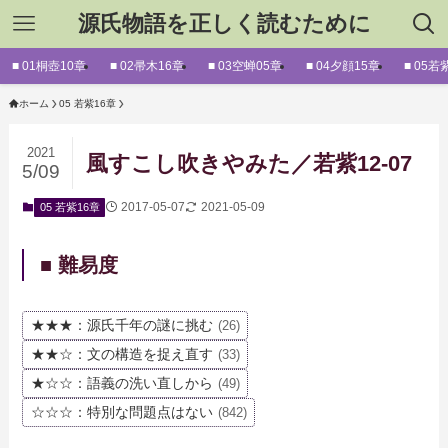
源氏物語を正しく読むために
■ 01桐壺10章
■ 02帚木16章
■ 03空蝉05章
■ 04夕顔15章
■ 05若
ホーム
05 若紫16章
2021
風すこし吹きやみた／若紫12-07
5/09
2017-05-07
2021-05-09
05 若紫16章
■ 難易度
★★★：源氏千年の謎に挑む
(26)
★★☆：文の構造を捉え直す
(33)
★☆☆：語義の洗い直しから
(49)
☆☆☆：特別な問題点はない
(842)