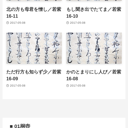
北の方も母君を憎し／若紫
もし聞き出でたてま／若紫
16-11
16-10
2017-05-08
2017-05-08
ただ行方も知らず少／若紫
かのとまりにし人び／若紫
16-09
16-08
2017-05-08
2017-05-08
■ 01桐壺