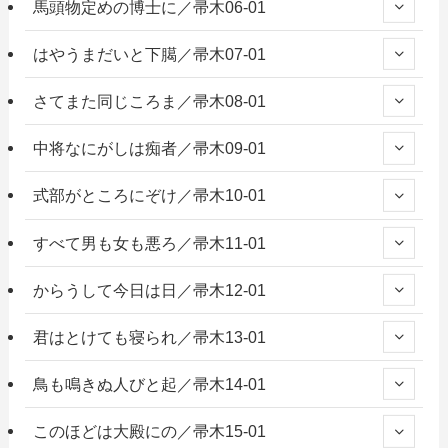
馬頭物定めの博士に／帚木06-01
はやうまだいと下臈／帚木07-01
さてまた同じころま／帚木08-01
中将なにがしは痴者／帚木09-01
式部がところにぞけ／帚木10-01
すべて男も女も悪ろ／帚木11-01
からうして今日は日／帚木12-01
君はとけても寝られ／帚木13-01
鳥も鳴きぬ人びと起／帚木14-01
このほどは大殿にの／帚木15-01