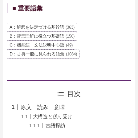
■ 重要語彙
A：解釈を決定づける基幹語
(363)
B：背景理解に役立つ基礎語
(156)
C：機能語・文法説明中心語
(49)
D：古典一般に見られる語彙
(1084)
目次
原文 読み 意味
大構造と係り受け
古語探訪