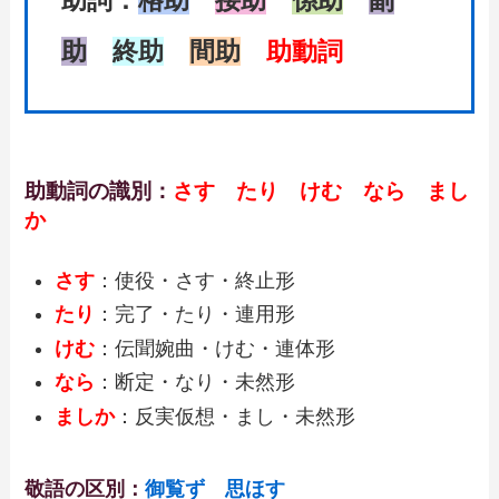
助詞：
格助
接助
係助
副
助
終助
間助
助動詞
助動詞の識別：
さす たり けむ なら まし
か
さす
：使役・さす・終止形
たり
：完了・たり・連用形
けむ
：伝聞婉曲・けむ・連体形
なら
：断定・なり・未然形
ましか
：反実仮想・まし・未然形
敬語の区別：
御覧ず 思ほす