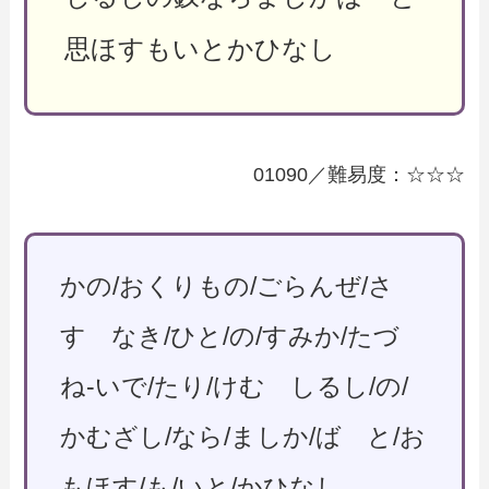
思ほすもいとかひなし
01090／難易度：☆☆☆
かの/おくりもの/ごらんぜ/さ
す なき/ひと/の/すみか/たづ
ね-いで/たり/けむ しるし/の/
かむざし/なら/ましか/ば と/お
もほす/も/いと/かひなし