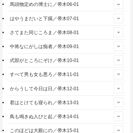
馬頭物定めの博士に／帚木06-01
はやうまだいと下臈／帚木07-01
さてまた同じころま／帚木08-01
中将なにがしは痴者／帚木09-01
式部がところにぞけ／帚木10-01
すべて男も女も悪ろ／帚木11-01
からうして今日は日／帚木12-01
君はとけても寝られ／帚木13-01
鳥も鳴きぬ人びと起／帚木14-01
このほどは大殿にの／帚木15-01