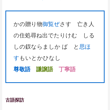
かの贈り物
御覧ぜ
さす 亡き人
の住処尋ね出でたりけむ しる
しの釵ならましか ば と
思ほ
す
もいとかひなし
尊敬語
謙譲語
丁寧語
古語探訪