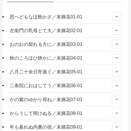
思へどもなほ飽かざ／末摘花01-01
左衛門の乳母とて大／末摘花02-01
おのおの契れる方に／末摘花03-01
秋のころほひ静かに／末摘花04-01
八月二十余日宵過ぐ／末摘花05-01
二条院におはしてう／末摘花06-01
かの紫のゆかり尋ね／末摘花07-01
からうして明けぬる／末摘花08-01
年も暮れぬ内裏の宿／末摘花09-01