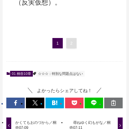
（反実仮想）。
1
2
01 桐壺10章
☆☆☆：特別な問題点はない
よかったらシェアしてね！
かくてもおのづから／桐
尋ねゆく幻もがな／桐
壺07-09
壺07-11