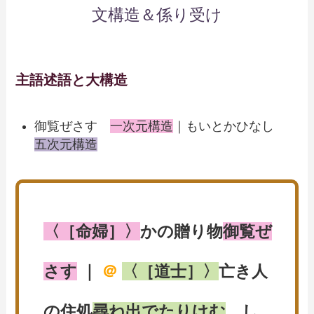
文構造＆係り受け
主語述語と大構造
御覧ぜさす
一次元構造
｜もいとかひなし
五次元構造
〈［命婦］〉
かの贈り物
御覧ぜ
さす
｜
＠
〈［道士］〉
亡き人
の住処
尋ね出でたりけむ
し