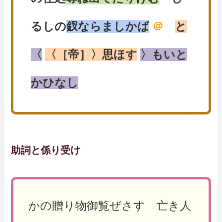
るしの
釵ならましかば
＠
と
〈
〈［帝］〉思ほす
〉もいと
かひなし
助詞と係り受け
かの贈り物御覧ぜさす 亡き人