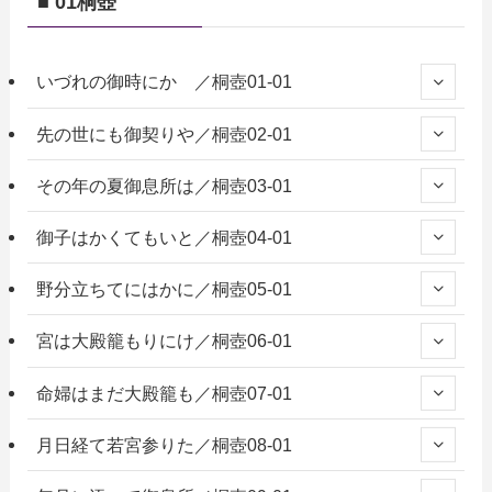
■ 01桐壺
いづれの御時にか ／桐壺01-01
先の世にも御契りや／桐壺02-01
その年の夏御息所は／桐壺03-01
御子はかくてもいと／桐壺04-01
野分立ちてにはかに／桐壺05-01
宮は大殿籠もりにけ／桐壺06-01
命婦はまだ大殿籠も／桐壺07-01
月日経て若宮参りた／桐壺08-01