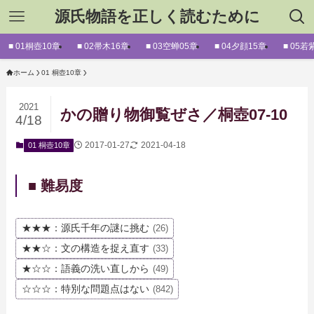
源氏物語を正しく読むために
■ 01桐壺10章
■ 02帚木16章
■ 03空蝉05章
■ 04夕顔15章
■ 05若
ホーム
01 桐壺10章
2021
かの贈り物御覧ぜさ／桐壺07-10
4/18
2017-01-27
2021-04-18
01 桐壺10章
■ 難易度
★★★：源氏千年の謎に挑む
(26)
★★☆：文の構造を捉え直す
(33)
★☆☆：語義の洗い直しから
(49)
☆☆☆：特別な問題点はない
(842)