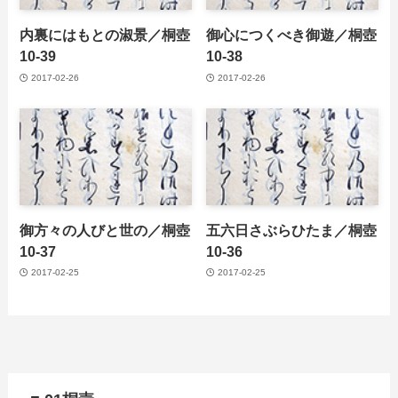
内裏にはもとの淑景／桐壺
御心につくべき御遊／桐壺
10-39
10-38
2017-02-26
2017-02-26
御方々の人びと世の／桐壺
五六日さぶらひたま／桐壺
10-37
10-36
2017-02-25
2017-02-25