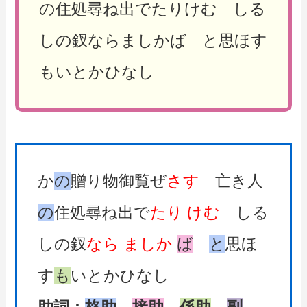
の住処尋ね出でたりけむ しる
しの釵ならましかば と思ほす
もいとかひなし
か
の
贈り物御覧ぜ
さす
亡き人
の
住処尋ね出で
たり
けむ
しる
しの釵
なら
ましか
ば
と
思ほ
す
も
いとかひなし