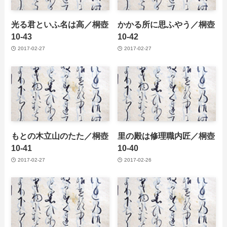
光る君といふ名は高／桐壺
かかる所に思ふやう／桐壺
10-43
10-42
2017-02-27
2017-02-27
もとの木立山のたた／桐壺
里の殿は修理職内匠／桐壺
10-41
10-40
2017-02-27
2017-02-26