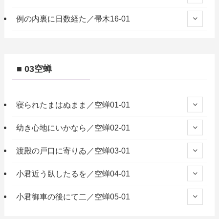
例の内裏に日数経た／帚木16-01
■ 03空蝉
寝られたまはぬまま／空蝉01-01
幼き心地にいかなら／空蝉02-01
渡殿の戸口に寄りゐ／空蝉03-01
小君近う臥したるを／空蝉04-01
小君御車の後にて二／空蝉05-01