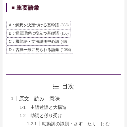
■ 重要語彙
A：解釈を決定づける基幹語
(363)
B：背景理解に役立つ基礎語
(156)
C：機能語・文法説明中心語
(49)
D：古典一般に見られる語彙
(1084)
目次
原文 読み 意味
主語述語と大構造
助詞と係り受け
助動詞の識別：さす たり けむ