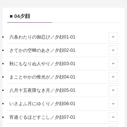
■ 04夕顔
六条わたりの御忍び／夕顔01-01
さてかの空蝉のあさ／夕顔02-01
秋にもなりぬ人やり／夕顔03-01
まことやかの惟光が／夕顔04-01
八月十五夜隈なき月／夕顔05-01
いさよふ月にゆくり／夕顔06-01
宵過ぐるほどすこし／夕顔07-01