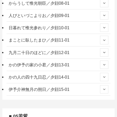
からうして惟光朝臣／夕顔08-01
人びといづこよりお／夕顔09-01
日暮れて惟光参れり／夕顔10-01
まことに臥したまひ／夕顔11-01
九月二十日のほどに／夕顔12-01
かの伊予の家の小君／夕顔13-01
かの人の四十九日忍／夕顔14-01
伊予介神無月の朔日／夕顔15-01
■ 05若紫