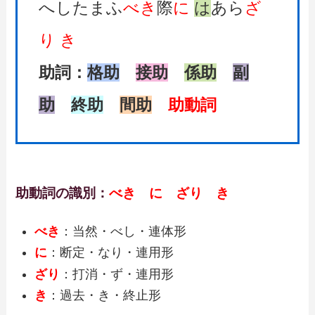
へしたまふ
べき
際
に
は
あら
ざ
り
き
助詞：
格助
接助
係助
副
助
終助
間助
助動詞
助動詞の識別：
べき に ざり き
べき
：当然・べし・連体形
に
：断定・なり・連用形
ざり
：打消・ず・連用形
き
：過去・き・終止形