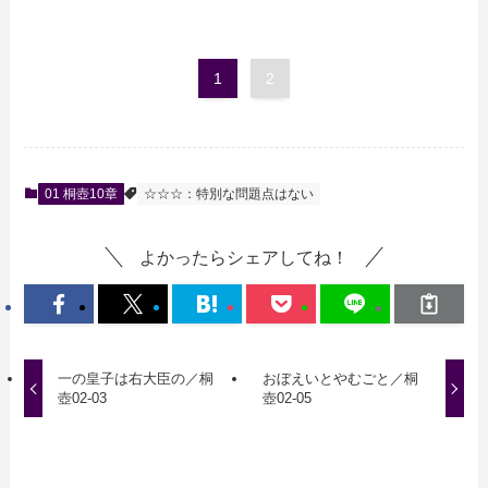
1
2
01 桐壺10章
☆☆☆：特別な問題点はない
よかったらシェアしてね！
一の皇子は右大臣の／桐
おぼえいとやむごと／桐
壺02-03
壺02-05