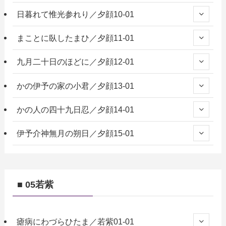
日暮れて惟光参れり／夕顔10-01
まことに臥したまひ／夕顔11-01
九月二十日のほどに／夕顔12-01
かの伊予の家の小君／夕顔13-01
かの人の四十九日忍／夕顔14-01
伊予介神無月の朔日／夕顔15-01
■ 05若紫
瘧病にわづらひたま／若紫01-01