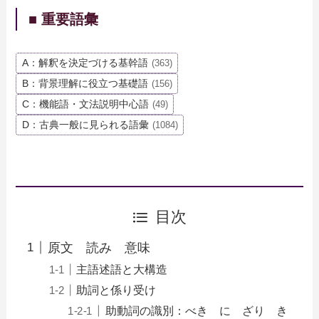
■ 重要語彙
A：解釈を決定づける基幹語
(363)
B：背景理解に役立つ基礎語
(156)
C：機能語・文法説明中心語
(49)
D：古典一般に見られる語彙
(1084)
目次
原文 読み 意味
主語述語と大構造
助詞と係り受け
助動詞の識別：べき に ざり き