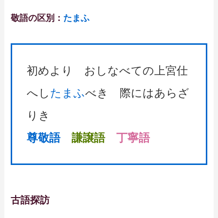
敬語の区別：
たまふ
初めより おしなべての上宮仕
へし
たまふ
べき 際にはあらざ
りき
尊敬語
謙譲語
丁寧語
古語探訪