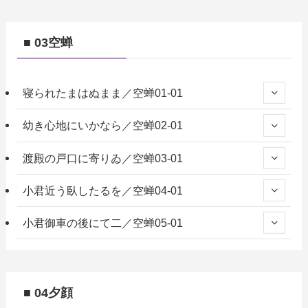
■ 03空蝉
寝られたまはぬまま／空蝉01-01
幼き心地にいかなら／空蝉02-01
渡殿の戸口に寄りゐ／空蝉03-01
小君近う臥したるを／空蝉04-01
小君御車の後にて二／空蝉05-01
■ 04夕顔