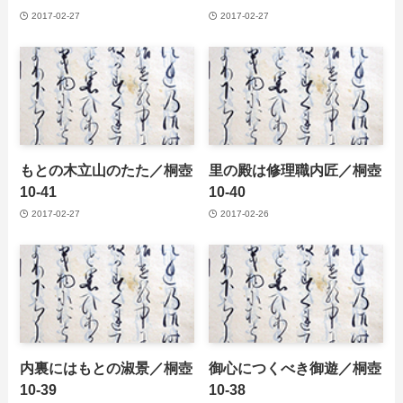
2017-02-27
2017-02-27
もとの木立山のたた／桐壺
里の殿は修理職内匠／桐壺
10-41
10-40
2017-02-27
2017-02-26
内裏にはもとの淑景／桐壺
御心につくべき御遊／桐壺
10-39
10-38