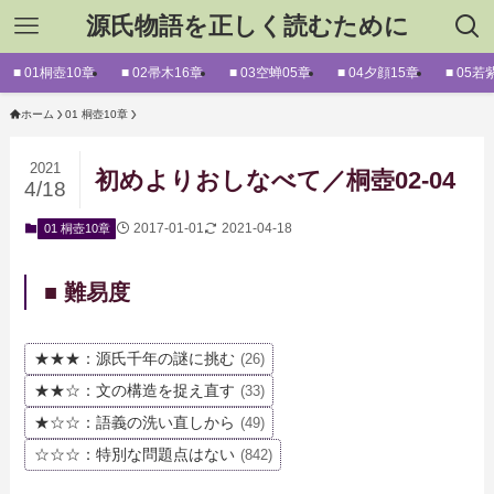
源氏物語を正しく読むために
■ 01桐壺10章
■ 02帚木16章
■ 03空蝉05章
■ 04夕顔15章
■ 05若
ホーム
01 桐壺10章
2021
初めよりおしなべて／桐壺02-04
4/18
2017-01-01
2021-04-18
01 桐壺10章
■ 難易度
★★★：源氏千年の謎に挑む
(26)
★★☆：文の構造を捉え直す
(33)
★☆☆：語義の洗い直しから
(49)
☆☆☆：特別な問題点はない
(842)