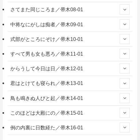
さてまた同じころま／帚木08-01
中将なにがしは痴者／帚木09-01
式部がところにぞけ／帚木10-01
すべて男も女も悪ろ／帚木11-01
からうして今日は日／帚木12-01
君はとけても寝られ／帚木13-01
鳥も鳴きぬ人びと起／帚木14-01
このほどは大殿にの／帚木15-01
例の内裏に日数経た／帚木16-01