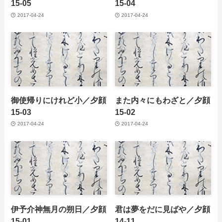
15-05
15-04
2017-04-24
2017-04-24
御使帰りにけれど小／夕顔
また内々にもわざと／夕顔
15-03
15-02
2017-04-24
2017-04-24
伊予介神無月の朔日／夕顔
君は夢をだに見ばや／夕顔
15-01
14-11