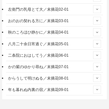
左衛門の乳母とて大／末摘花02-01
おのおの契れる方に／末摘花03-01
秋のころほひ静かに／末摘花04-01
八月二十余日宵過ぐ／末摘花05-01
二条院におはしてう／末摘花06-01
かの紫のゆかり尋ね／末摘花07-01
からうして明けぬる／末摘花08-01
年も暮れぬ内裏の宿／末摘花09-01