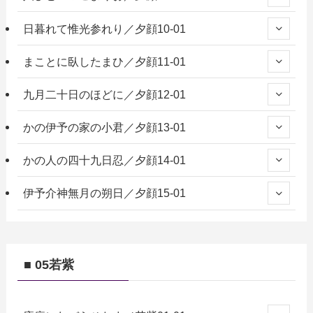
日暮れて惟光参れり／夕顔10-01
まことに臥したまひ／夕顔11-01
九月二十日のほどに／夕顔12-01
かの伊予の家の小君／夕顔13-01
かの人の四十九日忍／夕顔14-01
伊予介神無月の朔日／夕顔15-01
■ 05若紫