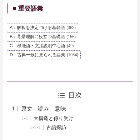
■ 重要語彙
A：解釈を決定づける基幹語
(363)
B：背景理解に役立つ基礎語
(156)
C：機能語・文法説明中心語
(49)
D：古典一般に見られる語彙
(1084)
目次
原文 読み 意味
大構造と係り受け
古語探訪