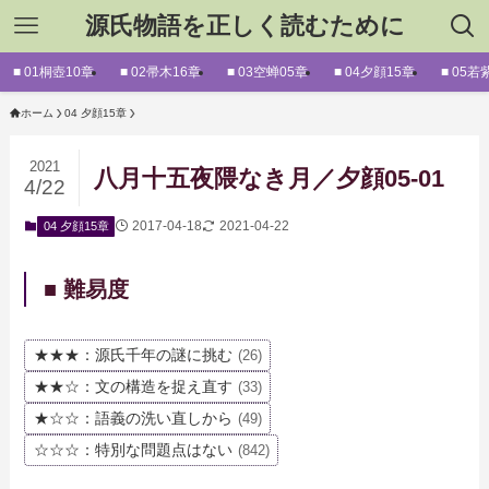
源氏物語を正しく読むために
■ 01桐壺10章
■ 02帚木16章
■ 03空蝉05章
■ 04夕顔15章
■ 05若
ホーム
04 夕顔15章
2021
八月十五夜隈なき月／夕顔05-01
4/22
2017-04-18
2021-04-22
04 夕顔15章
■ 難易度
★★★：源氏千年の謎に挑む
(26)
★★☆：文の構造を捉え直す
(33)
★☆☆：語義の洗い直しから
(49)
☆☆☆：特別な問題点はない
(842)