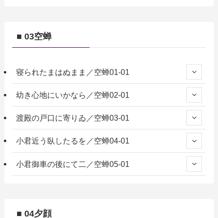
■ 03空蝉
寝られたまはぬまま／空蝉01-01
幼き心地にいかなら／空蝉02-01
渡殿の戸口に寄りゐ／空蝉03-01
小君近う臥したるを／空蝉04-01
小君御車の後にて二／空蝉05-01
■ 04夕顔