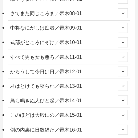
さてまた同じころま／帚木08-01
中将なにがしは痴者／帚木09-01
式部がところにぞけ／帚木10-01
すべて男も女も悪ろ／帚木11-01
からうして今日は日／帚木12-01
君はとけても寝られ／帚木13-01
鳥も鳴きぬ人びと起／帚木14-01
このほどは大殿にの／帚木15-01
例の内裏に日数経た／帚木16-01