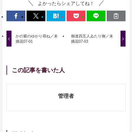
よかったらシェアしてね！
かの紫のゆかり尋ね／末
御達四五人ゐたり御／末
摘花07-01
摘花07-03
この記事を書いた人
管理者