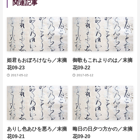
関連記事
姫君もおぼろけなら／末摘
御歌もこれよりのは／末摘
花09-23
花09-22
2017-05-12
2017-05-12
ありし色あひを悪ろ／末摘
晦日の日夕つ方かの／末摘
花09-21
花09-20