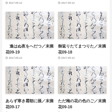
2017-05-12
2017-05-12
逢はぬ夜をへだつ／末摘
御返りたてまつりた／末摘
花09-19
花09-18
2017-05-12
2017-05-12
あらず寒き霜朝に掻／末摘
ただ梅の花の色のご／末摘
花09-17
花09-16