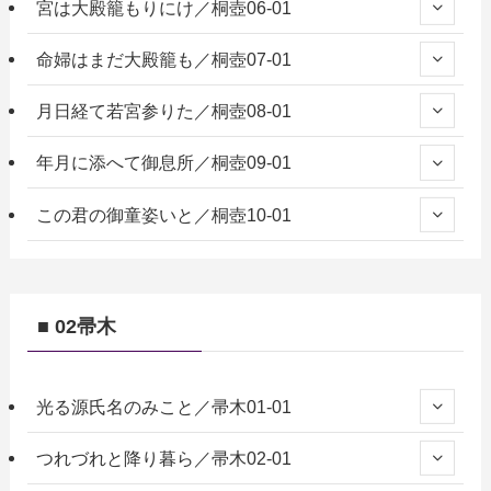
宮は大殿籠もりにけ／桐壺06-01
命婦はまだ大殿籠も／桐壺07-01
月日経て若宮参りた／桐壺08-01
年月に添へて御息所／桐壺09-01
この君の御童姿いと／桐壺10-01
■ 02帚木
光る源氏名のみこと／帚木01-01
つれづれと降り暮ら／帚木02-01