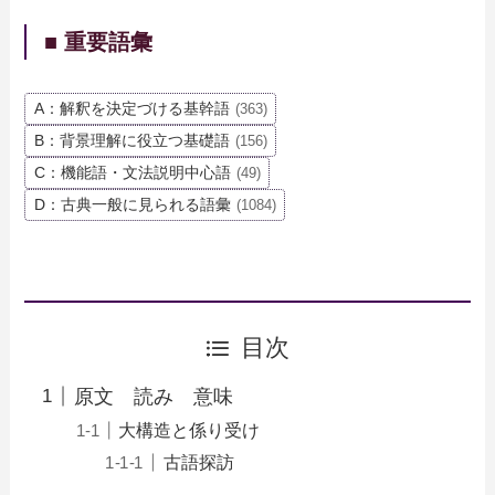
■ 重要語彙
A：解釈を決定づける基幹語
(363)
B：背景理解に役立つ基礎語
(156)
C：機能語・文法説明中心語
(49)
D：古典一般に見られる語彙
(1084)
目次
原文 読み 意味
大構造と係り受け
古語探訪