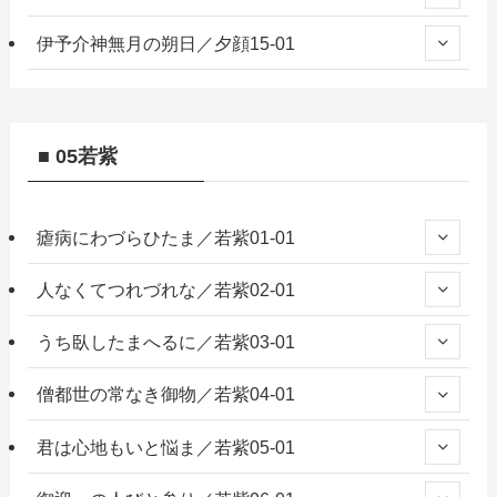
伊予介神無月の朔日／夕顔15-01
■ 05若紫
瘧病にわづらひたま／若紫01-01
人なくてつれづれな／若紫02-01
うち臥したまへるに／若紫03-01
僧都世の常なき御物／若紫04-01
君は心地もいと悩ま／若紫05-01