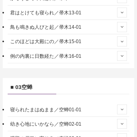
君はとけても寝られ／帚木13-01
鳥も鳴きぬ人びと起／帚木14-01
このほどは大殿にの／帚木15-01
例の内裏に日数経た／帚木16-01
■ 03空蝉
寝られたまはぬまま／空蝉01-01
幼き心地にいかなら／空蝉02-01