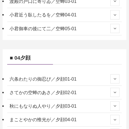
渡殿の戸口に寄りゐ／空蝉03-01
小君近う臥したるを／空蝉04-01
小君御車の後にて二／空蝉05-01
■ 04夕顔
六条わたりの御忍び／夕顔01-01
さてかの空蝉のあさ／夕顔02-01
秋にもなりぬ人やり／夕顔03-01
まことやかの惟光が／夕顔04-01