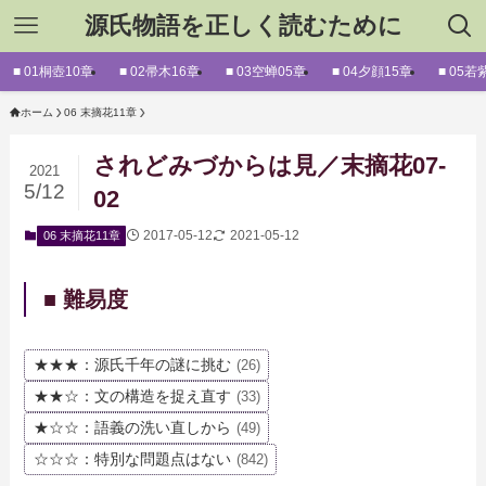
源氏物語を正しく読むために
■ 01桐壺10章
■ 02帚木16章
■ 03空蝉05章
■ 04夕顔15章
■ 05若
ホーム
06 末摘花11章
されどみづからは見／末摘花07-
2021
5/12
02
2017-05-12
2021-05-12
06 末摘花11章
■ 難易度
★★★：源氏千年の謎に挑む
(26)
★★☆：文の構造を捉え直す
(33)
★☆☆：語義の洗い直しから
(49)
☆☆☆：特別な問題点はない
(842)