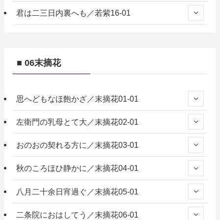
君は二三日内裏へも／若紫16-01
■ 06末摘花
思へどもなほ飽かざ／末摘花01-01
左衛門の乳母とて大／末摘花02-01
おのおの契れる方に／末摘花03-01
秋のころほひ静かに／末摘花04-01
八月二十余日宵過ぐ／末摘花05-01
二条院におはしてう／末摘花06-01