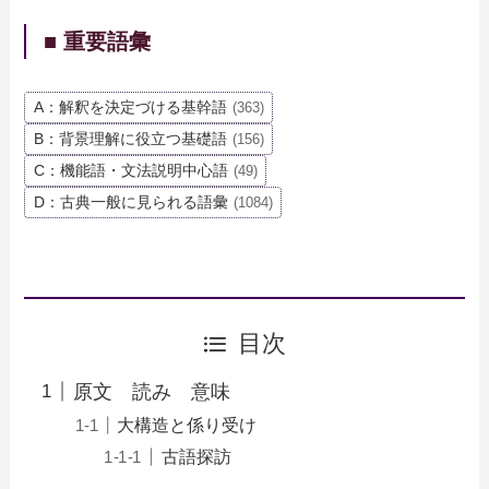
■ 重要語彙
A：解釈を決定づける基幹語
(363)
B：背景理解に役立つ基礎語
(156)
C：機能語・文法説明中心語
(49)
D：古典一般に見られる語彙
(1084)
目次
原文 読み 意味
大構造と係り受け
古語探訪