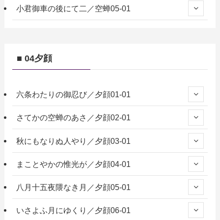
小君御車の後にて二／空蝉05-01
■ 04夕顔
六条わたりの御忍び／夕顔01-01
さてかの空蝉のあさ／夕顔02-01
秋にもなりぬ人やり／夕顔03-01
まことやかの惟光が／夕顔04-01
八月十五夜隈なき月／夕顔05-01
いさよふ月にゆくり／夕顔06-01