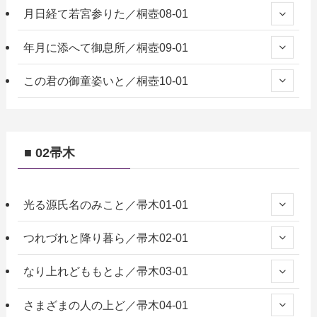
月日経て若宮参りた／桐壺08-01
年月に添へて御息所／桐壺09-01
この君の御童姿いと／桐壺10-01
■ 02帚木
光る源氏名のみこと／帚木01-01
つれづれと降り暮ら／帚木02-01
なり上れどももとよ／帚木03-01
さまざまの人の上ど／帚木04-01