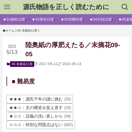
源氏物語を正しく読むために
■ 01桐壺10章
■ 02帚木16章
■ 03空蝉05章
■ 04夕顔15章
■ 05若
ホーム
06 末摘花11章
陸奥紙の厚肥えたる／末摘花09-
2021
5/13
05
2017-05-12
2021-05-13
06 末摘花11章
■ 難易度
★★★：源氏千年の謎に挑む
(26)
★★☆：文の構造を捉え直す
(33)
★☆☆：語義の洗い直しから
(49)
☆☆☆：特別な問題点はない
(842)