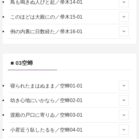
鳥も鳴きぬ人びと起／帚木14-01
このほどは大殿にの／帚木15-01
例の内裏に日数経た／帚木16-01
■ 03空蝉
寝られたまはぬまま／空蝉01-01
幼き心地にいかなら／空蝉02-01
渡殿の戸口に寄りゐ／空蝉03-01
小君近う臥したるを／空蝉04-01