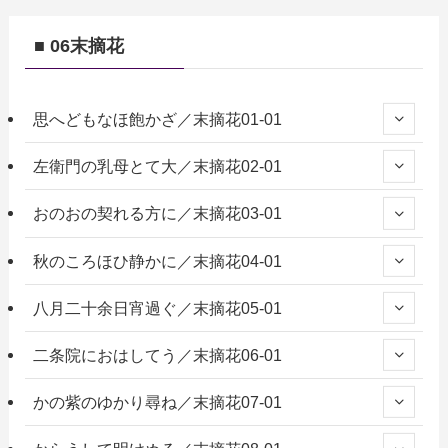
■ 06末摘花
思へどもなほ飽かざ／末摘花01-01
左衛門の乳母とて大／末摘花02-01
おのおの契れる方に／末摘花03-01
秋のころほひ静かに／末摘花04-01
八月二十余日宵過ぐ／末摘花05-01
二条院におはしてう／末摘花06-01
かの紫のゆかり尋ね／末摘花07-01