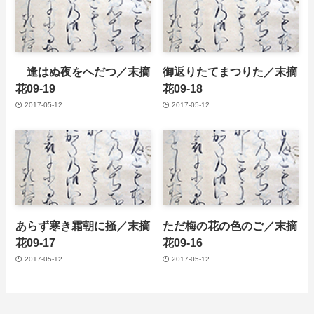
逢はぬ夜をへだつ／末摘
御返りたてまつりた／末摘
花09-19
花09-18
2017-05-12
2017-05-12
あらず寒き霜朝に掻／末摘
ただ梅の花の色のご／末摘
花09-17
花09-16
2017-05-12
2017-05-12