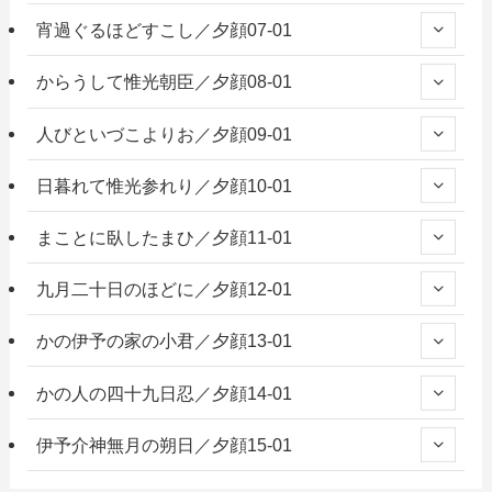
宵過ぐるほどすこし／夕顔07-01
からうして惟光朝臣／夕顔08-01
人びといづこよりお／夕顔09-01
日暮れて惟光参れり／夕顔10-01
まことに臥したまひ／夕顔11-01
九月二十日のほどに／夕顔12-01
かの伊予の家の小君／夕顔13-01
かの人の四十九日忍／夕顔14-01
伊予介神無月の朔日／夕顔15-01