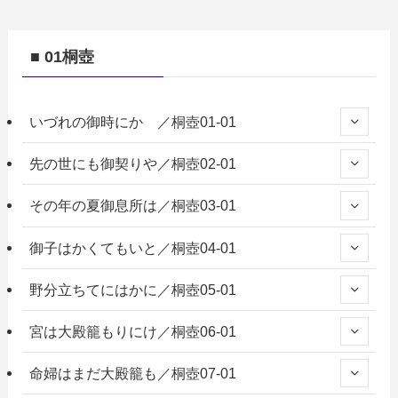
■ 01桐壺
いづれの御時にか ／桐壺01-01
先の世にも御契りや／桐壺02-01
その年の夏御息所は／桐壺03-01
御子はかくてもいと／桐壺04-01
野分立ちてにはかに／桐壺05-01
宮は大殿籠もりにけ／桐壺06-01
命婦はまだ大殿籠も／桐壺07-01