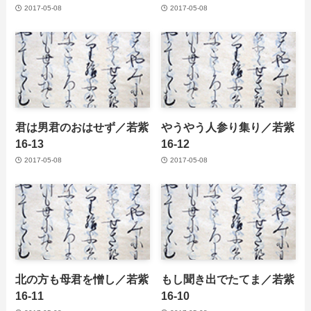
2017-05-08
2017-05-08
君は男君のおはせず／若紫
やうやう人参り集り／若紫
16-13
16-12
2017-05-08
2017-05-08
北の方も母君を憎し／若紫
もし聞き出でたてま／若紫
16-11
16-10