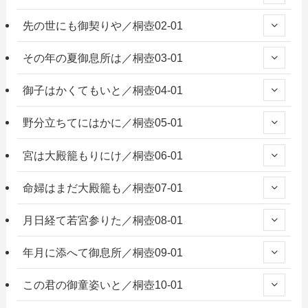
先の世にも御契りや／桐壺02-01
その年の夏御息所は／桐壺03-01
御子はかくてもいと／桐壺04-01
野分立ちてにはかに／桐壺05-01
宮は大殿籠もりにけ／桐壺06-01
命婦はまだ大殿籠も／桐壺07-01
月日経て若宮参りた／桐壺08-01
年月に添へて御息所／桐壺09-01
この君の御童姿いと／桐壺10-01