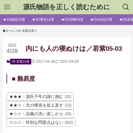
源氏物語を正しく読むために
■ 01桐壺10章
■ 02帚木16章
■ 03空蝉05章
■ 04夕顔15章
■ 05若
ホーム
05 若紫16章
2021
内にも人の寝ぬけは／若紫05-03
4/28
2017-04-28
2021-04-28
05 若紫16章
■ 難易度
★★★：源氏千年の謎に挑む
(26)
★★☆：文の構造を捉え直す
(33)
★☆☆：語義の洗い直しから
(49)
☆☆☆：特別な問題点はない
(842)