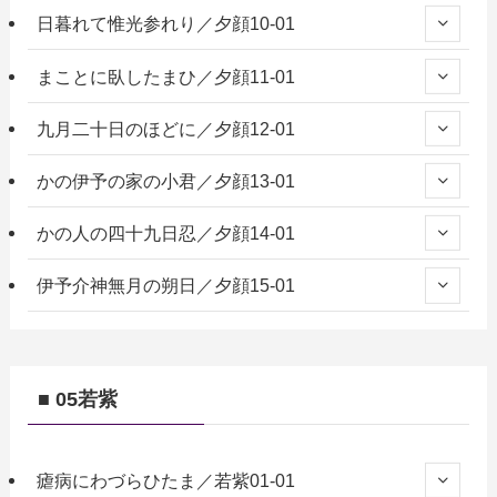
日暮れて惟光参れり／夕顔10-01
まことに臥したまひ／夕顔11-01
九月二十日のほどに／夕顔12-01
かの伊予の家の小君／夕顔13-01
かの人の四十九日忍／夕顔14-01
伊予介神無月の朔日／夕顔15-01
■ 05若紫
瘧病にわづらひたま／若紫01-01