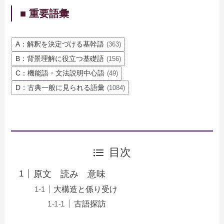
■ 重要語彙
A：解釈を決定づける基幹語
(363)
B：背景理解に役立つ基礎語
(156)
C：機能語・文法説明中心語
(49)
D：古典一般に見られる語彙
(1084)
目次
原文 読み 意味
大構造と係り受け
古語探訪