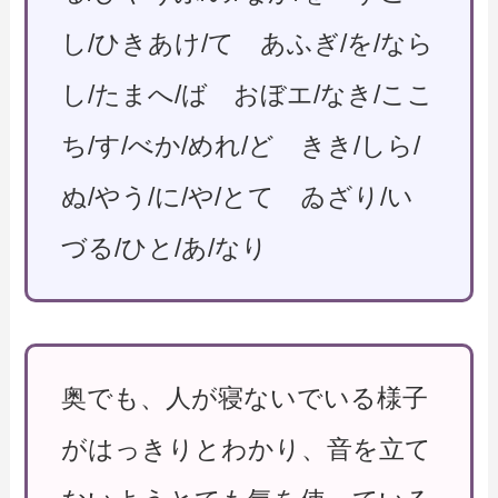
し/ひきあけ/て あふぎ/を/なら
し/たまへ/ば おぼエ/なき/ここ
ち/す/べか/めれ/ど きき/しら/
ぬ/やう/に/や/とて ゐざり/い
づる/ひと/あ/なり
奥でも、人が寝ないでいる様子
がはっきりとわかり、音を立て