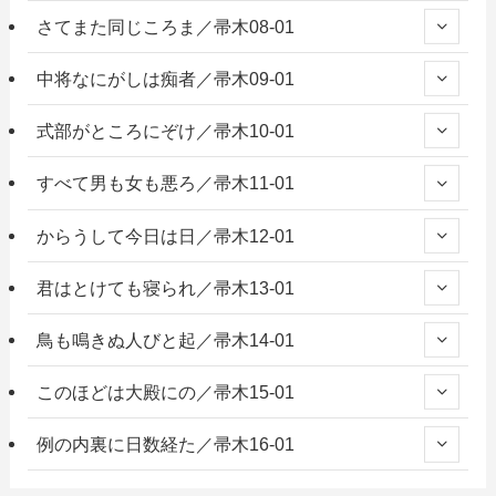
さてまた同じころま／帚木08-01
中将なにがしは痴者／帚木09-01
式部がところにぞけ／帚木10-01
すべて男も女も悪ろ／帚木11-01
からうして今日は日／帚木12-01
君はとけても寝られ／帚木13-01
鳥も鳴きぬ人びと起／帚木14-01
このほどは大殿にの／帚木15-01
例の内裏に日数経た／帚木16-01