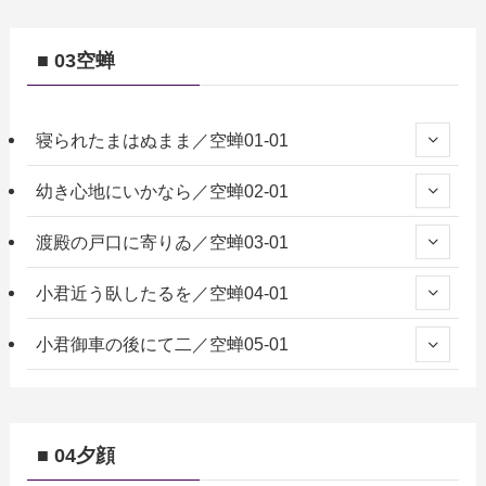
■ 03空蝉
寝られたまはぬまま／空蝉01-01
幼き心地にいかなら／空蝉02-01
渡殿の戸口に寄りゐ／空蝉03-01
小君近う臥したるを／空蝉04-01
小君御車の後にて二／空蝉05-01
■ 04夕顔