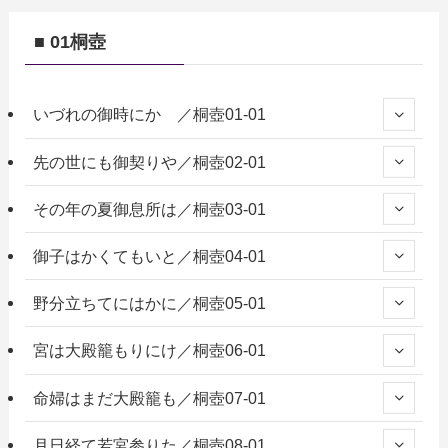
■ 01桐壺
いづれの御時にか ／桐壺01-01
先の世にも御契りや／桐壺02-01
その年の夏御息所は／桐壺03-01
御子はかくてもいと／桐壺04-01
野分立ちてにはかに／桐壺05-01
宮は大殿籠もりにけ／桐壺06-01
命婦はまだ大殿籠も／桐壺07-01
月日経て若宮参りた／桐壺08-01