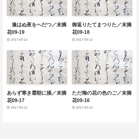
逢はぬ夜をへだつ／末摘
御返りたてまつりた／末摘
花09-19
花09-18
2017-05-12
2017-05-12
あらず寒き霜朝に掻／末摘
ただ梅の花の色のご／末摘
花09-17
花09-16
2017-05-12
2017-05-12