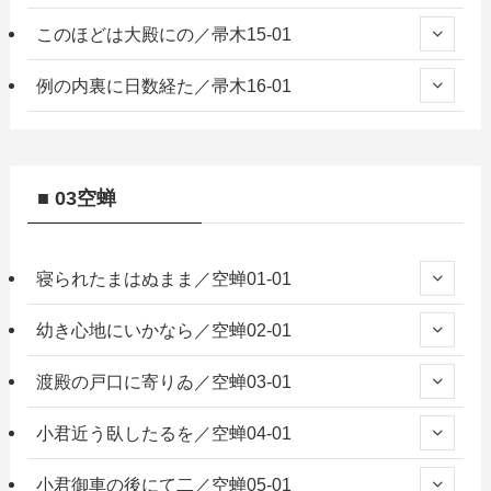
このほどは大殿にの／帚木15-01
例の内裏に日数経た／帚木16-01
■ 03空蝉
寝られたまはぬまま／空蝉01-01
幼き心地にいかなら／空蝉02-01
渡殿の戸口に寄りゐ／空蝉03-01
小君近う臥したるを／空蝉04-01
小君御車の後にて二／空蝉05-01