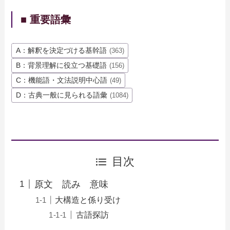
■ 重要語彙
A：解釈を決定づける基幹語
(363)
B：背景理解に役立つ基礎語
(156)
C：機能語・文法説明中心語
(49)
D：古典一般に見られる語彙
(1084)
目次
原文 読み 意味
大構造と係り受け
古語探訪