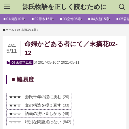
源氏物語を正しく読むために
■ 01桐壺10章
■ 02帚木16章
■ 03空蝉05章
■ 04夕顔15章
■ 05若
ホーム
06 末摘花11章
命婦かどある者にて／末摘花02-
2021
5/11
12
2017-05-10
2021-05-11
06 末摘花11章
■ 難易度
★★★：源氏千年の謎に挑む
(26)
★★☆：文の構造を捉え直す
(33)
★☆☆：語義の洗い直しから
(49)
☆☆☆：特別な問題点はない
(842)