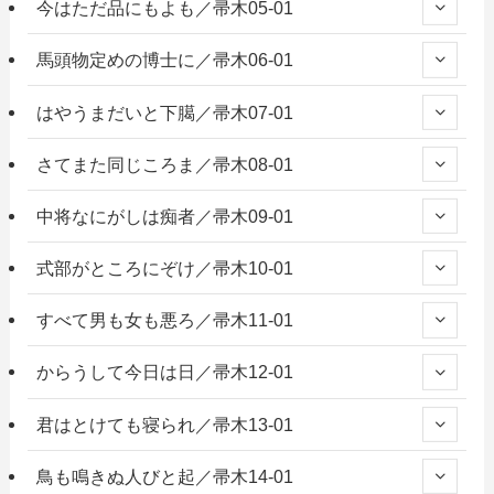
今はただ品にもよも／帚木05-01
馬頭物定めの博士に／帚木06-01
はやうまだいと下臈／帚木07-01
さてまた同じころま／帚木08-01
中将なにがしは痴者／帚木09-01
式部がところにぞけ／帚木10-01
すべて男も女も悪ろ／帚木11-01
からうして今日は日／帚木12-01
君はとけても寝られ／帚木13-01
鳥も鳴きぬ人びと起／帚木14-01