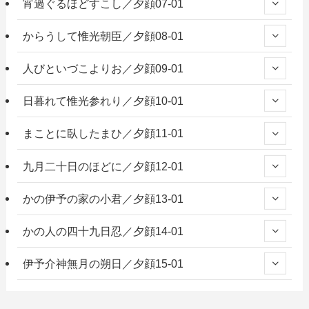
宵過ぐるほどすこし／夕顔07-01
からうして惟光朝臣／夕顔08-01
人びといづこよりお／夕顔09-01
日暮れて惟光参れり／夕顔10-01
まことに臥したまひ／夕顔11-01
九月二十日のほどに／夕顔12-01
かの伊予の家の小君／夕顔13-01
かの人の四十九日忍／夕顔14-01
伊予介神無月の朔日／夕顔15-01