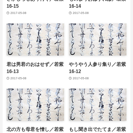
16-15
16-14
2017-05-08
2017-05-08
君は男君のおはせず／若紫
やうやう人参り集り／若紫
16-13
16-12
2017-05-08
2017-05-08
北の方も母君を憎し／若紫
もし聞き出でたてま／若紫