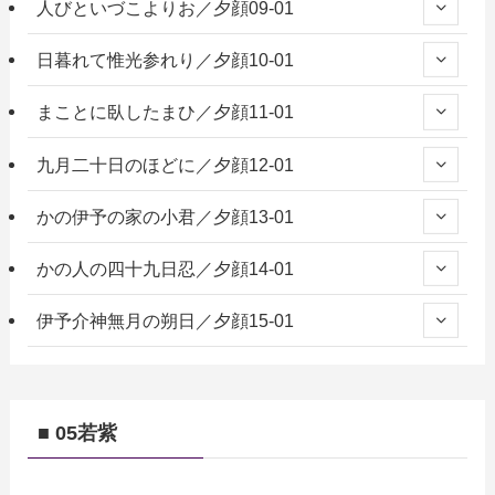
人びといづこよりお／夕顔09-01
日暮れて惟光参れり／夕顔10-01
まことに臥したまひ／夕顔11-01
九月二十日のほどに／夕顔12-01
かの伊予の家の小君／夕顔13-01
かの人の四十九日忍／夕顔14-01
伊予介神無月の朔日／夕顔15-01
■ 05若紫