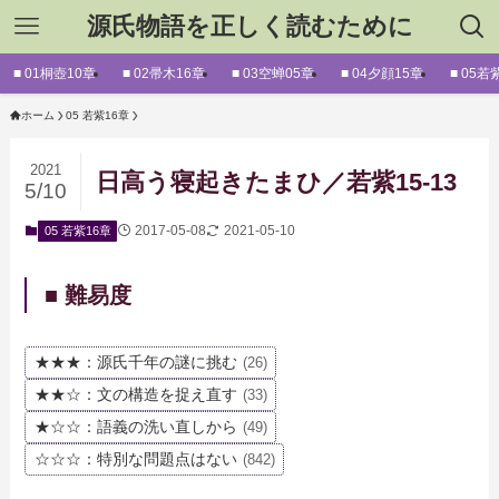
源氏物語を正しく読むために
■ 01桐壺10章
■ 02帚木16章
■ 03空蝉05章
■ 04夕顔15章
■ 05若
ホーム
05 若紫16章
2021
日高う寝起きたまひ／若紫15-13
5/10
2017-05-08
2021-05-10
05 若紫16章
■ 難易度
★★★：源氏千年の謎に挑む
(26)
★★☆：文の構造を捉え直す
(33)
★☆☆：語義の洗い直しから
(49)
☆☆☆：特別な問題点はない
(842)