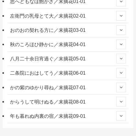
思へどもなほ飽かざ／末摘花01-01
左衛門の乳母とて大／末摘花02-01
おのおの契れる方に／末摘花03-01
秋のころほひ静かに／末摘花04-01
八月二十余日宵過ぐ／末摘花05-01
二条院におはしてう／末摘花06-01
かの紫のゆかり尋ね／末摘花07-01
からうして明けぬる／末摘花08-01
年も暮れぬ内裏の宿／末摘花09-01