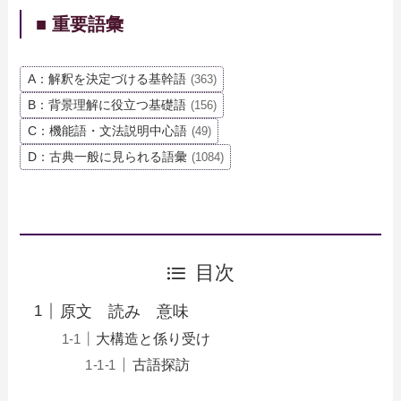
■ 重要語彙
A：解釈を決定づける基幹語
(363)
B：背景理解に役立つ基礎語
(156)
C：機能語・文法説明中心語
(49)
D：古典一般に見られる語彙
(1084)
目次
原文 読み 意味
大構造と係り受け
古語探訪