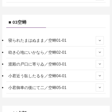
■ 03空蝉
寝られたまはぬまま／空蝉01-01
幼き心地にいかなら／空蝉02-01
渡殿の戸口に寄りゐ／空蝉03-01
小君近う臥したるを／空蝉04-01
小君御車の後にて二／空蝉05-01