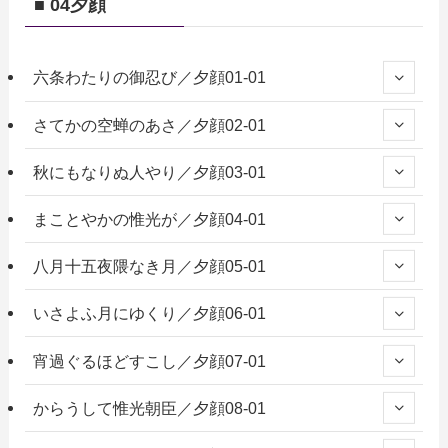
■ 04夕顔
六条わたりの御忍び／夕顔01-01
さてかの空蝉のあさ／夕顔02-01
秋にもなりぬ人やり／夕顔03-01
まことやかの惟光が／夕顔04-01
八月十五夜隈なき月／夕顔05-01
いさよふ月にゆくり／夕顔06-01
宵過ぐるほどすこし／夕顔07-01
からうして惟光朝臣／夕顔08-01