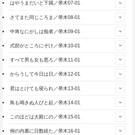
はやうまだいと下臈／帚木07-01
さてまた同じころま／帚木08-01
中将なにがしは痴者／帚木09-01
式部がところにぞけ／帚木10-01
すべて男も女も悪ろ／帚木11-01
からうして今日は日／帚木12-01
君はとけても寝られ／帚木13-01
鳥も鳴きぬ人びと起／帚木14-01
このほどは大殿にの／帚木15-01
例の内裏に日数経た／帚木16-01