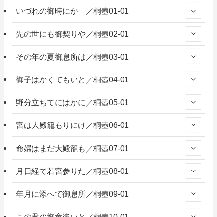
いづれの御時にか ／桐壺01-01
先の世にも御契りや／桐壺02-01
その年の夏御息所は／桐壺03-01
御子はかくてもいと／桐壺04-01
野分立ちてにはかに／桐壺05-01
宮は大殿籠もりにけ／桐壺06-01
命婦はまだ大殿籠も／桐壺07-01
月日経て若宮参りた／桐壺08-01
年月に添へて御息所／桐壺09-01
この君の御童姿いと／桐壺10-01