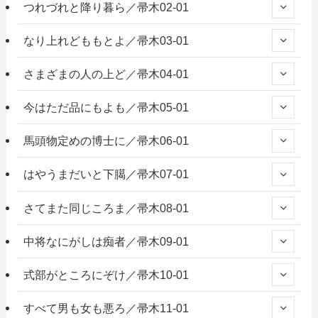
つれづれと降り暮ら／帚木02-01
なり上れどももとよ／帚木03-01
さまざまの人の上ど／帚木04-01
今はただ品にもよも／帚木05-01
馬頭物定めの博士に／帚木06-01
はやうまだいと下臈／帚木07-01
さてまた同じころま／帚木08-01
中将なにがしは痴者／帚木09-01
式部がところにぞけ／帚木10-01
すべて男も女も悪ろ／帚木11-01