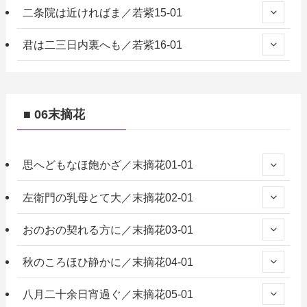
二条院は近ければま／若紫15-01
君は二三日内裏へも／若紫16-01
■ 06末摘花
思へどもなほ飽かざ／末摘花01-01
左衛門の乳母とて大／末摘花02-01
おのおの契れる方に／末摘花03-01
秋のころほひ静かに／末摘花04-01
八月二十余日宵過ぐ／末摘花05-01