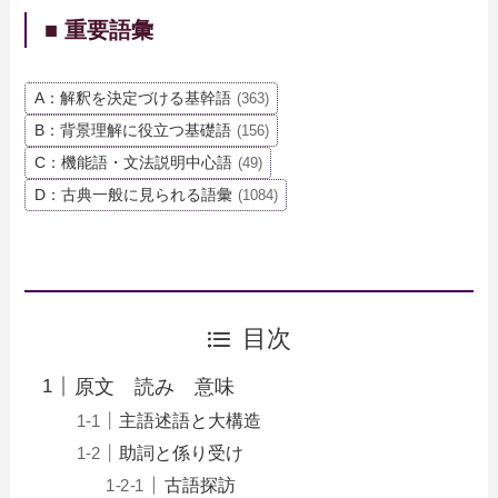
■ 重要語彙
A：解釈を決定づける基幹語
(363)
B：背景理解に役立つ基礎語
(156)
C：機能語・文法説明中心語
(49)
D：古典一般に見られる語彙
(1084)
目次
原文 読み 意味
主語述語と大構造
助詞と係り受け
古語探訪