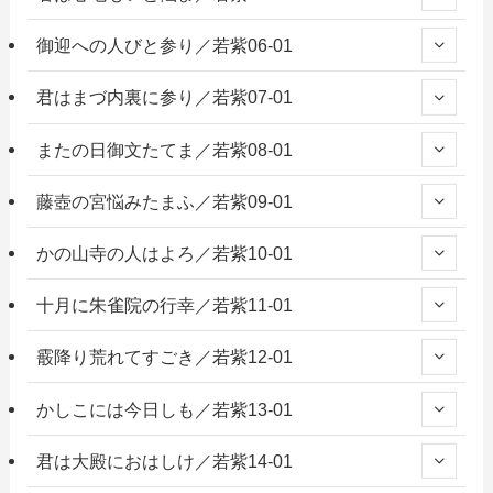
御迎への人びと参り／若紫06-01
君はまづ内裏に参り／若紫07-01
またの日御文たてま／若紫08-01
藤壺の宮悩みたまふ／若紫09-01
かの山寺の人はよろ／若紫10-01
十月に朱雀院の行幸／若紫11-01
霰降り荒れてすごき／若紫12-01
かしこには今日しも／若紫13-01
君は大殿におはしけ／若紫14-01