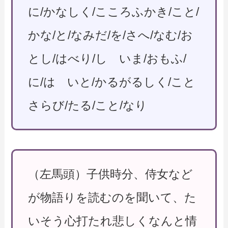
に/かなしく/こころふかき/こと/
かな/と/なみだ/を/さへ/なむ/お
とし/はべり/し いま/おもふ/
に/は いと/かるがるしく/こと
さらび/たる/こと/なり
（左馬頭）子供時分、侍女など
が物語りを読むのを聞いて、た
いそう心打たれ悲しくなんと情