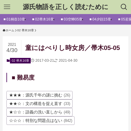
源氏物語を正しく読むために
■ 01桐壺10章
■ 02帚木16章
■ 03空蝉05章
■ 04夕顔15章
■ 05若
ホーム
02 帚木16章
2021
童にはべりし時女房／帚木05-05
4/30
2017-03-21
2021-04-30
02 帚木16章
■ 難易度
★★★：源氏千年の謎に挑む
(26)
★★☆：文の構造を捉え直す
(33)
★☆☆：語義の洗い直しから
(49)
☆☆☆：特別な問題点はない
(842)