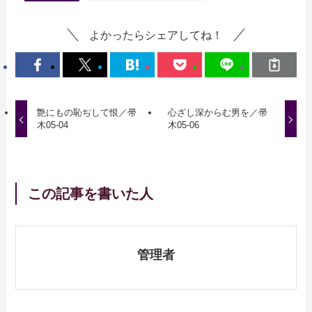
よかったらシェアしてね！
艶にもの恥ぢして恨／帚
心ざし深からむ男を／帚
木05-04
木05-06
この記事を書いた人
管理者