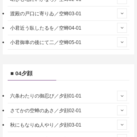
渡殿の戸口に寄りゐ／空蝉03-01
小君近う臥したるを／空蝉04-01
小君御車の後にて二／空蝉05-01
■ 04夕顔
六条わたりの御忍び／夕顔01-01
さてかの空蝉のあさ／夕顔02-01
秋にもなりぬ人やり／夕顔03-01