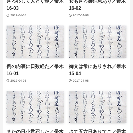
さる心して人とく静／帚木
女もさる御消息あり／帚木
16-03
16-02
2017-04-08
2017-04-08
例の内裏に日数経た／帚木
御文は常にありされ／帚木
16-01
15-04
2017-04-08
2017-04-08
またの日小君召した／帚木
さて五六日ありてこ／帚木