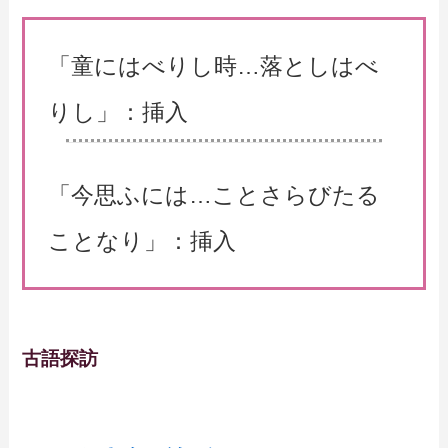
「童にはべりし時…落としはべ
りし」：挿入
「今思ふには…ことさらびたる
ことなり」：挿入
古語探訪