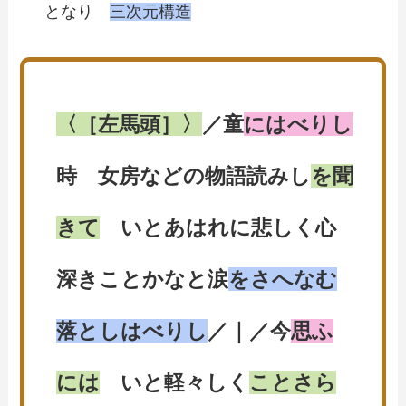
となり
三次元構造
〈［左馬頭］〉
／童
にはべりし
時 女房などの物語読みし
を聞
きて
いとあはれに悲しく心
深きことかなと涙
をさへなむ
落としはべりし
／｜／今
思ふ
には
いと軽々しく
ことさら