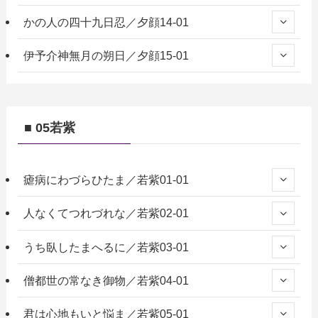
かの人の四十九日忍／夕顔14-01
伊予介神無月の朔日／夕顔15-01
■ 05若紫
瘧病にわづらひたま／若紫01-01
人なくてつれづれな／若紫02-01
うち臥したまへるに／若紫03-01
僧都世の常なき御物／若紫04-01
君は心地もいと悩ま／若紫05-01