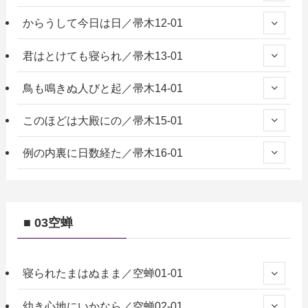
からうして今日は日／帚木12-01
君はとけても寝られ／帚木13-01
鳥も鳴きぬ人びと起／帚木14-01
このほどは大殿にの／帚木15-01
例の内裏に日数経た／帚木16-01
■ 03空蝉
寝られたまはぬまま／空蝉01-01
幼き心地にいかなら／空蝉02-01