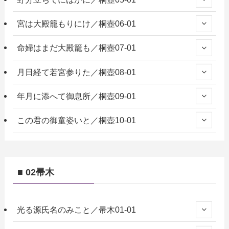
宮は大殿籠もりにけ／桐壺06-01
命婦はまだ大殿籠も／桐壺07-01
月日経て若宮参りた／桐壺08-01
年月に添へて御息所／桐壺09-01
この君の御童姿いと／桐壺10-01
■ 02帚木
光る源氏名のみこと／帚木01-01