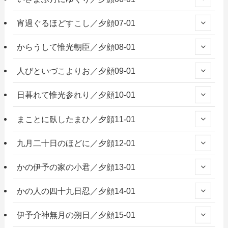
宵過ぐるほどすこし／夕顔07-01
からうして惟光朝臣／夕顔08-01
人びといづこよりお／夕顔09-01
日暮れて惟光参れり／夕顔10-01
まことに臥したまひ／夕顔11-01
九月二十日のほどに／夕顔12-01
かの伊予の家の小君／夕顔13-01
かの人の四十九日忍／夕顔14-01
伊予介神無月の朔日／夕顔15-01