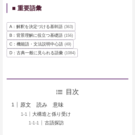
■ 重要語彙
A：解釈を決定づける基幹語
(363)
B：背景理解に役立つ基礎語
(156)
C：機能語・文法説明中心語
(49)
D：古典一般に見られる語彙
(1084)
目次
原文 読み 意味
大構造と係り受け
古語探訪