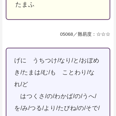
たまふ
05068／難易度：☆☆☆
げに うちつけ/なり/と/おぼめ
き/たまは/む/も ことわり/な
れ/ど
はつくさ/の/わかば/の/うへ/
を/み/つる/より/たびね/の/そで/