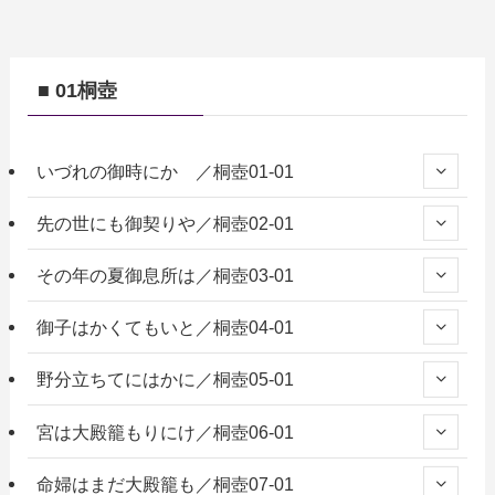
■ 01桐壺
いづれの御時にか ／桐壺01-01
先の世にも御契りや／桐壺02-01
その年の夏御息所は／桐壺03-01
御子はかくてもいと／桐壺04-01
野分立ちてにはかに／桐壺05-01
宮は大殿籠もりにけ／桐壺06-01
命婦はまだ大殿籠も／桐壺07-01