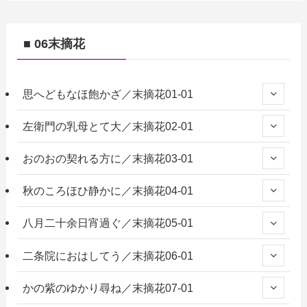
■ 06末摘花
思へどもなほ飽かざ／末摘花01-01
左衛門の乳母とて大／末摘花02-01
おのおの契れる方に／末摘花03-01
秋のころほひ静かに／末摘花04-01
八月二十余日宵過ぐ／末摘花05-01
二条院におはしてう／末摘花06-01
かの紫のゆかり尋ね／末摘花07-01