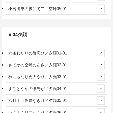
小君御車の後にて二／空蝉05-01
■ 04夕顔
六条わたりの御忍び／夕顔01-01
さてかの空蝉のあさ／夕顔02-01
秋にもなりぬ人やり／夕顔03-01
まことやかの惟光が／夕顔04-01
八月十五夜隈なき月／夕顔05-01
いさよふ月にゆくり／夕顔06-01