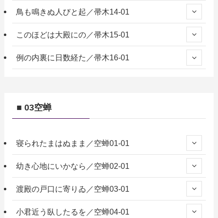
鳥も鳴きぬ人びと起／帚木14-01
このほどは大殿にの／帚木15-01
例の内裏に日数経た／帚木16-01
■ 03空蝉
寝られたまはぬまま／空蝉01-01
幼き心地にいかなら／空蝉02-01
渡殿の戸口に寄りゐ／空蝉03-01
小君近う臥したるを／空蝉04-01