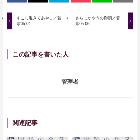
すこし退きてあやし／若
さらにかやうの御消／若
紫05-04
紫05-06
この記事を書いた人
管理者
関連記事