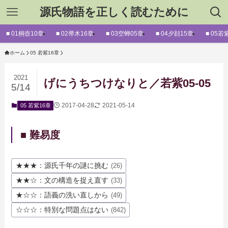
源氏物語を正しく読むために
■ 01桐壺10章
■ 02帚木16章
■ 03空蝉05章
■ 04夕顔15章
■ 05若
ホーム
05 若紫16章
2021
げにうちつけなりと／若紫05-05
5/14
2017-04-28
2021-05-14
05 若紫16章
■ 難易度
★★★：源氏千年の謎に挑む
(26)
★★☆：文の構造を捉え直す
(33)
★☆☆：語義の洗い直しから
(49)
☆☆☆：特別な問題点はない
(842)