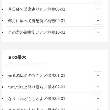
月日経て若宮参りた／桐壺08-01
年月に添へて御息所／桐壺09-01
この君の御童姿いと／桐壺10-01
■ 02帚木
光る源氏名のみこと／帚木01-01
つれづれと降り暮ら／帚木02-01
なり上れどももとよ／帚木03-01