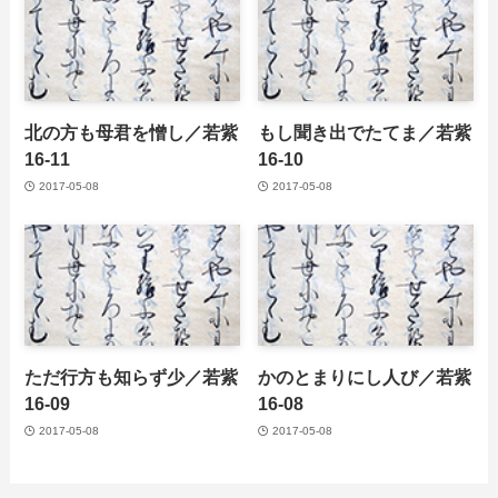
北の方も母君を憎し／若紫
もし聞き出でたてま／若紫
16-11
16-10
2017-05-08
2017-05-08
ただ行方も知らず少／若紫
かのとまりにし人び／若紫
16-09
16-08
2017-05-08
2017-05-08