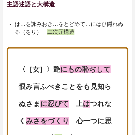
主語述語と大構造
は…を詠みおき…をとどめて…にはひ隠れぬ
る（をり）
二次元構造
〈［女］〉艶
にもの恥ぢして
恨み言ふべきことをも見知ら
ぬさま
に忍びて
上
は
つれな
く
みさをづくり
心一つに思