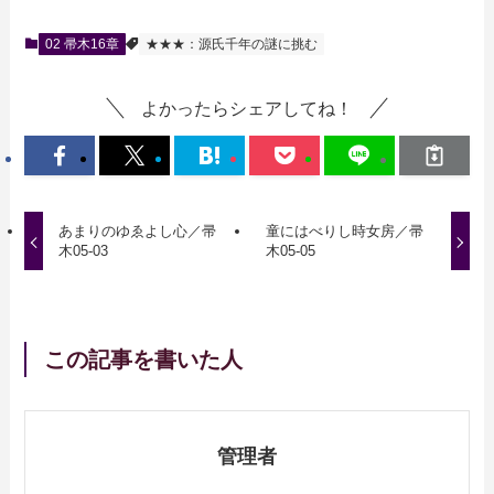
02 帚木16章
★★★：源氏千年の謎に挑む
よかったらシェアしてね！
あまりのゆゑよし心／帚
童にはべりし時女房／帚
木05-03
木05-05
この記事を書いた人
管理者