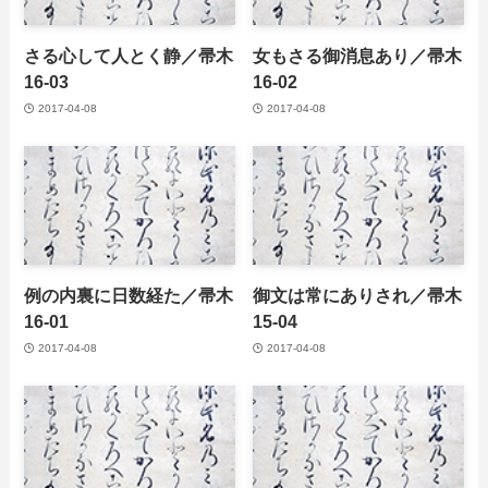
さる心して人とく静／帚木
女もさる御消息あり／帚木
16-03
16-02
2017-04-08
2017-04-08
例の内裏に日数経た／帚木
御文は常にありされ／帚木
16-01
15-04
2017-04-08
2017-04-08