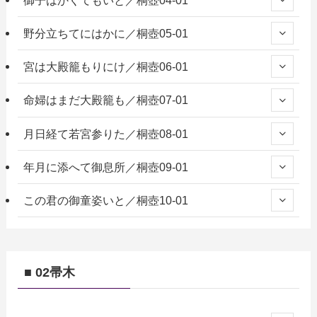
野分立ちてにはかに／桐壺05-01
宮は大殿籠もりにけ／桐壺06-01
命婦はまだ大殿籠も／桐壺07-01
月日経て若宮参りた／桐壺08-01
年月に添へて御息所／桐壺09-01
この君の御童姿いと／桐壺10-01
■ 02帚木