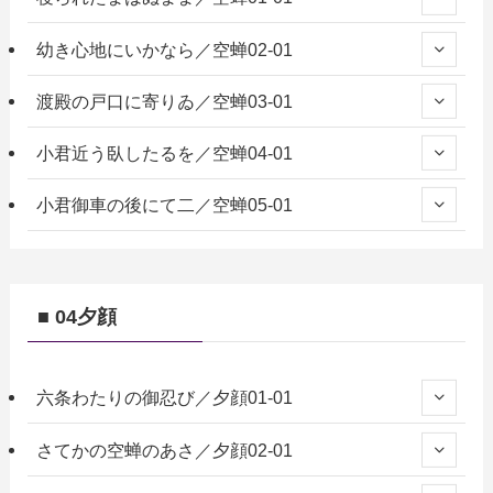
幼き心地にいかなら／空蝉02-01
渡殿の戸口に寄りゐ／空蝉03-01
小君近う臥したるを／空蝉04-01
小君御車の後にて二／空蝉05-01
■ 04夕顔
六条わたりの御忍び／夕顔01-01
さてかの空蝉のあさ／夕顔02-01