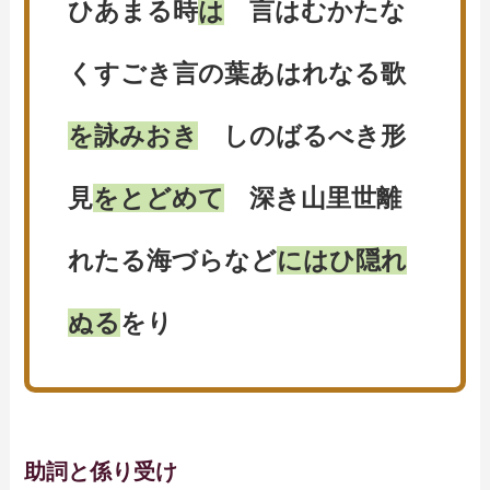
ひあまる時
は
言はむかたな
くすごき言の葉あはれなる歌
を詠みおき
しのばるべき形
見
をとどめて
深き山里世離
れたる海づらなど
にはひ隠れ
ぬる
をり
助詞と係り受け