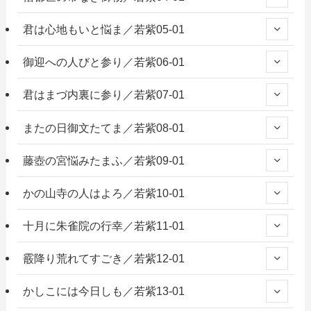
君は心地もいと悩ま／若紫05-01
御迎への人びと参り／若紫06-01
君はまづ内裏に参り／若紫07-01
またの日御文たてま／若紫08-01
藤壺の宮悩みたまふ／若紫09-01
かの山寺の人はよろ／若紫10-01
十月に朱雀院の行幸／若紫11-01
霰降り荒れてすごき／若紫12-01
かしこには今日しも／若紫13-01