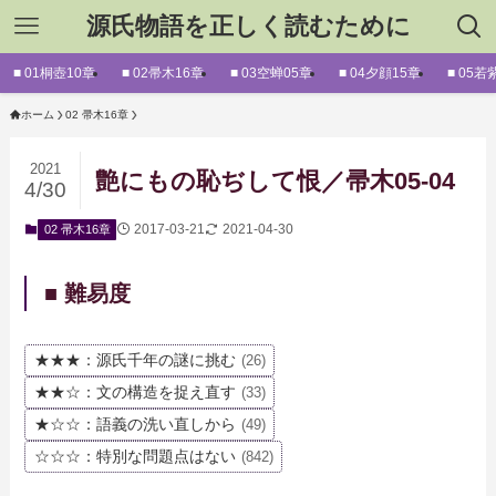
源氏物語を正しく読むために
■ 01桐壺10章
■ 02帚木16章
■ 03空蝉05章
■ 04夕顔15章
■ 05若
ホーム
02 帚木16章
2021
艶にもの恥ぢして恨／帚木05-04
4/30
2017-03-21
2021-04-30
02 帚木16章
■ 難易度
★★★：源氏千年の謎に挑む
(26)
★★☆：文の構造を捉え直す
(33)
★☆☆：語義の洗い直しから
(49)
☆☆☆：特別な問題点はない
(842)