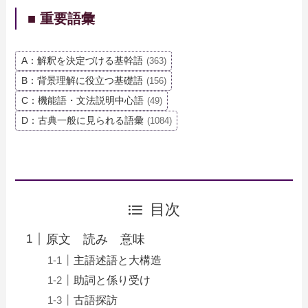
■ 重要語彙
A：解釈を決定づける基幹語
(363)
B：背景理解に役立つ基礎語
(156)
C：機能語・文法説明中心語
(49)
D：古典一般に見られる語彙
(1084)
目次
原文 読み 意味
主語述語と大構造
助詞と係り受け
古語探訪