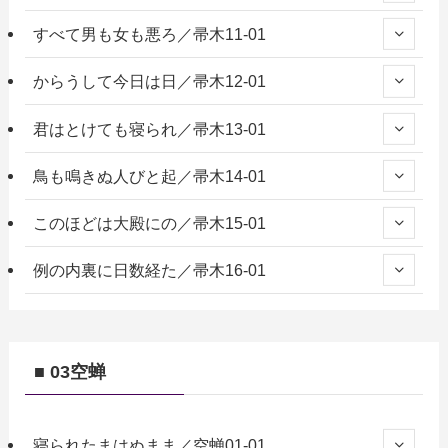
すべて男も女も悪ろ／帚木11-01
からうして今日は日／帚木12-01
君はとけても寝られ／帚木13-01
鳥も鳴きぬ人びと起／帚木14-01
このほどは大殿にの／帚木15-01
例の内裏に日数経た／帚木16-01
■ 03空蝉
寝られたまはぬまま／空蝉01-01