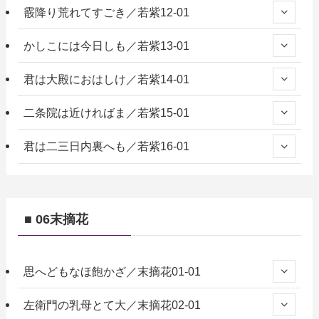
霰降り荒れてすごき／若紫12-01
かしこには今日しも／若紫13-01
君は大殿におはしけ／若紫14-01
二条院は近ければま／若紫15-01
君は二三日内裏へも／若紫16-01
■ 06末摘花
思へどもなほ飽かざ／末摘花01-01
左衛門の乳母とて大／末摘花02-01