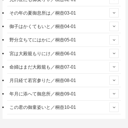
その年の夏御息所は／桐壺03-01
御子はかくてもいと／桐壺04-01
野分立ちてにはかに／桐壺05-01
宮は大殿籠もりにけ／桐壺06-01
命婦はまだ大殿籠も／桐壺07-01
月日経て若宮参りた／桐壺08-01
年月に添へて御息所／桐壺09-01
この君の御童姿いと／桐壺10-01