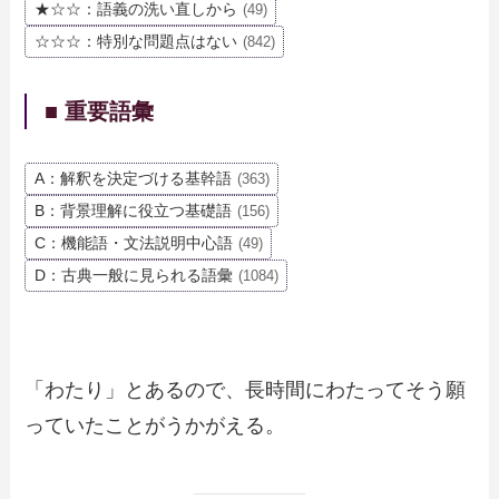
★☆☆：語義の洗い直しから
(49)
☆☆☆：特別な問題点はない
(842)
■ 重要語彙
A：解釈を決定づける基幹語
(363)
B：背景理解に役立つ基礎語
(156)
C：機能語・文法説明中心語
(49)
D：古典一般に見られる語彙
(1084)
「わたり」とあるので、長時間にわたってそう願
っていたことがうかがえる。