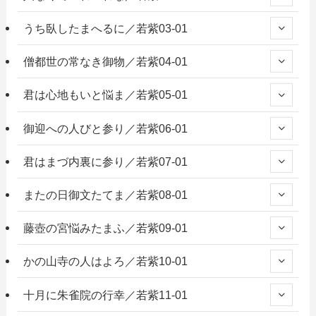
うち臥したまへるに／若紫03-01
僧都世の常なき御物／若紫04-01
君は心地もいと悩ま／若紫05-01
御迎への人びと参り／若紫06-01
君はまづ内裏に参り／若紫07-01
またの日御文たてま／若紫08-01
藤壺の宮悩みたまふ／若紫09-01
かの山寺の人はよろ／若紫10-01
十月に朱雀院の行幸／若紫11-01