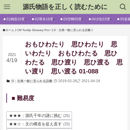
源氏物語を正しく読むために
■ 01桐壺10章
■ 02帚木16章
■ 03空蝉05章
■ 04夕顔15章
■ 05若
ホーム
CM Tooltip Glossary Pro+
D：古典一般に見られる語彙
おもひわたり 思ひわたり 思
いわたり おもひわたる 思ひ
2021
4/19
わたる 思ひ渡り 思ひ渡る 思
い渡り 思い渡る 01-088
2019-02-28
2021-04-19
D：古典一般に見られる語彙
■ 難易度
★★★：源氏千年の謎に挑む
(26)
★★☆：文の構造を捉え直す
(33)