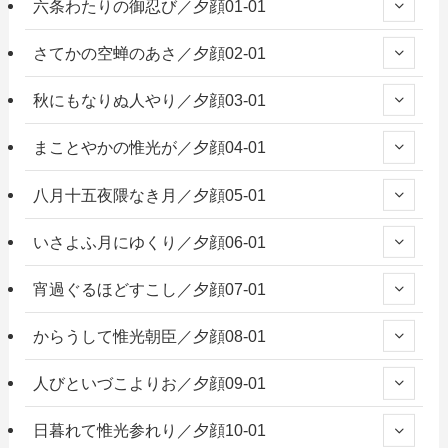
六条わたりの御忍び／夕顔01-01
さてかの空蝉のあさ／夕顔02-01
秋にもなりぬ人やり／夕顔03-01
まことやかの惟光が／夕顔04-01
八月十五夜隈なき月／夕顔05-01
いさよふ月にゆくり／夕顔06-01
宵過ぐるほどすこし／夕顔07-01
からうして惟光朝臣／夕顔08-01
人びといづこよりお／夕顔09-01
日暮れて惟光参れり／夕顔10-01