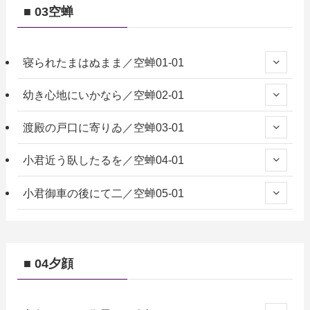
■ 03空蝉
寝られたまはぬまま／空蝉01-01
幼き心地にいかなら／空蝉02-01
渡殿の戸口に寄りゐ／空蝉03-01
小君近う臥したるを／空蝉04-01
小君御車の後にて二／空蝉05-01
■ 04夕顔