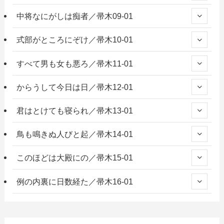
中将なにがしは痴者／帚木09-01
式部がところにぞけ／帚木10-01
すべて男も女も悪ろ／帚木11-01
からうして今日は日／帚木12-01
君はとけても寝られ／帚木13-01
鳥も鳴きぬ人びと起／帚木14-01
このほどは大殿にの／帚木15-01
例の内裏に日数経た／帚木16-01