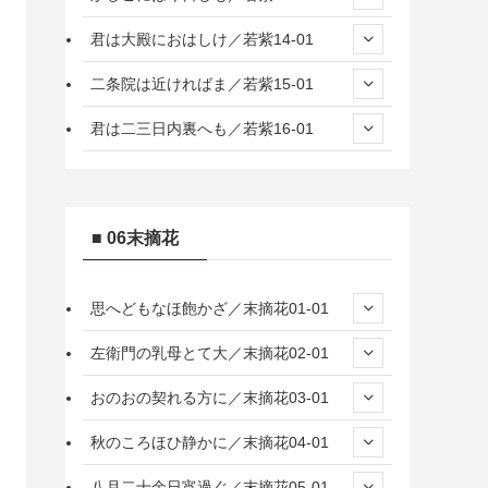
君は大殿におはしけ／若紫14-01
二条院は近ければま／若紫15-01
君は二三日内裏へも／若紫16-01
■ 06末摘花
思へどもなほ飽かざ／末摘花01-01
左衛門の乳母とて大／末摘花02-01
おのおの契れる方に／末摘花03-01
秋のころほひ静かに／末摘花04-01
八月二十余日宵過ぐ／末摘花05-01