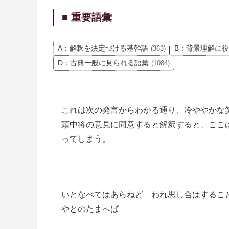
■ 重要語彙
A：解釈を決定づける基幹語
B：背景理解に
(363)
D：古典一般に見られる語彙
(1084)
これは次の発言からわかる通り、冷ややかな
頭中将の意見に同意すると解釈すると、ここ
ってしまう。
いとなべてはあらねど われ思し合はするこ
やとのたまへば