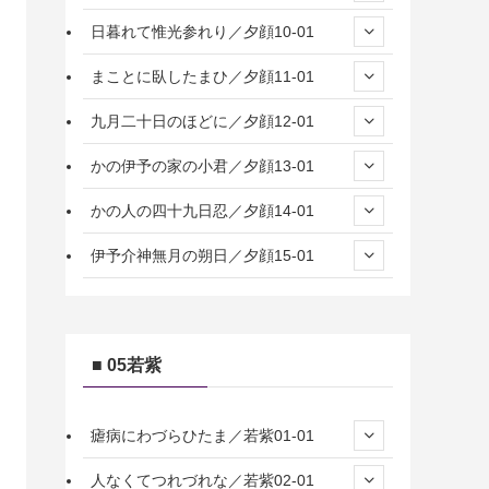
日暮れて惟光参れり／夕顔10-01
まことに臥したまひ／夕顔11-01
九月二十日のほどに／夕顔12-01
かの伊予の家の小君／夕顔13-01
かの人の四十九日忍／夕顔14-01
伊予介神無月の朔日／夕顔15-01
■ 05若紫
瘧病にわづらひたま／若紫01-01
人なくてつれづれな／若紫02-01