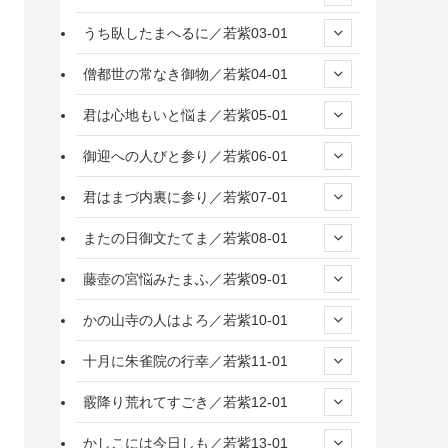
うち臥したまへるに／若紫03-01
僧都世の常なき御物／若紫04-01
君は心地もいと悩ま／若紫05-01
御迎への人びと参り／若紫06-01
君はまづ内裏に参り／若紫07-01
またの日御文たてま／若紫08-01
藤壺の宮悩みたまふ／若紫09-01
かの山寺の人はよろ／若紫10-01
十月に朱雀院の行幸／若紫11-01
霰降り荒れてすごき／若紫12-01
かしこには今日しも／若紫13-01