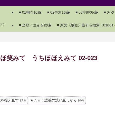
■ 01桐壺10章
■ 02帚木16章
■ 03空蝉05章
■ 04
ト》
■ 全歌／読み＆意味
■ 原文《桐壺》索引＆検索（01001－
笑みて うちほほえみて 02-023
造を捉え直す
★☆☆：語義の洗い直しから
(33)
(49)