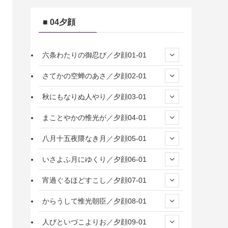
■ 04夕顔
六条わたりの御忍び／夕顔01-01
さてかの空蝉のあさ／夕顔02-01
秋にもなりぬ人やり／夕顔03-01
まことやかの惟光が／夕顔04-01
八月十五夜隈なき月／夕顔05-01
いさよふ月にゆくり／夕顔06-01
宵過ぐるほどすこし／夕顔07-01
からうして惟光朝臣／夕顔08-01
人びといづこよりお／夕顔09-01