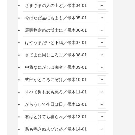
さまざまの人の上ど／帚木04-01
今はただ品にもよも／帚木05-01
馬頭物定めの博士に／帚木06-01
はやうまだいと下臈／帚木07-01
さてまた同じころま／帚木08-01
中将なにがしは痴者／帚木09-01
式部がところにぞけ／帚木10-01
すべて男も女も悪ろ／帚木11-01
からうして今日は日／帚木12-01
君はとけても寝られ／帚木13-01
鳥も鳴きぬ人びと起／帚木14-01