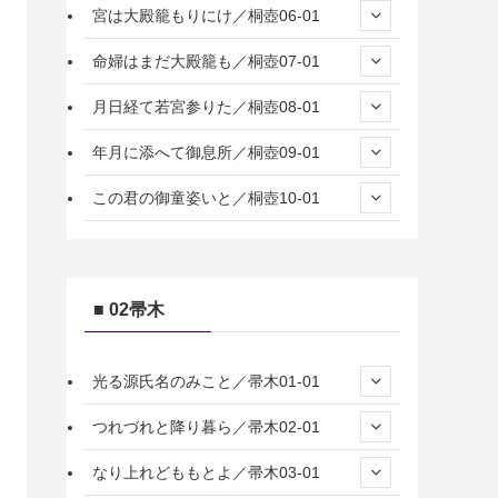
宮は大殿籠もりにけ／桐壺06-01
命婦はまだ大殿籠も／桐壺07-01
月日経て若宮参りた／桐壺08-01
年月に添へて御息所／桐壺09-01
この君の御童姿いと／桐壺10-01
■ 02帚木
光る源氏名のみこと／帚木01-01
つれづれと降り暮ら／帚木02-01
なり上れどももとよ／帚木03-01