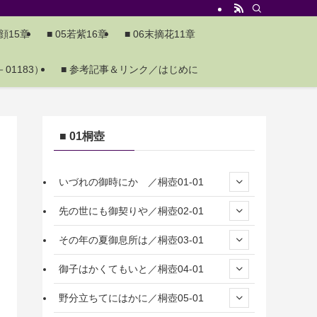
夕顔15章
■ 05若紫16章
■ 06末摘花11章
01183）
■ 参考記事＆リンク／はじめに
■ 01桐壺
いづれの御時にか ／桐壺01-01
先の世にも御契りや／桐壺02-01
その年の夏御息所は／桐壺03-01
御子はかくてもいと／桐壺04-01
野分立ちてにはかに／桐壺05-01