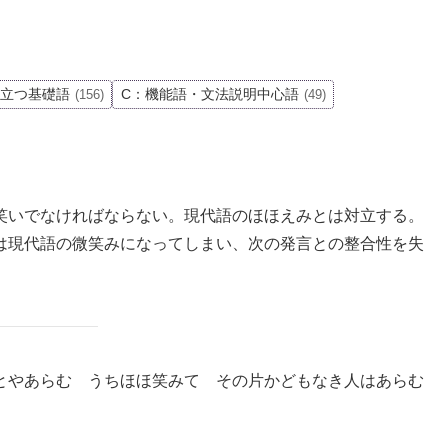
役立つ基礎語
C：機能語・文法説明中心語
(156)
(49)
笑いでなければならない。現代語のほほえみとは対立する。
は現代語の微笑みになってしまい、次の発言との整合性を失
とやあらむ うちほほ笑みて その片かどもなき人はあらむ