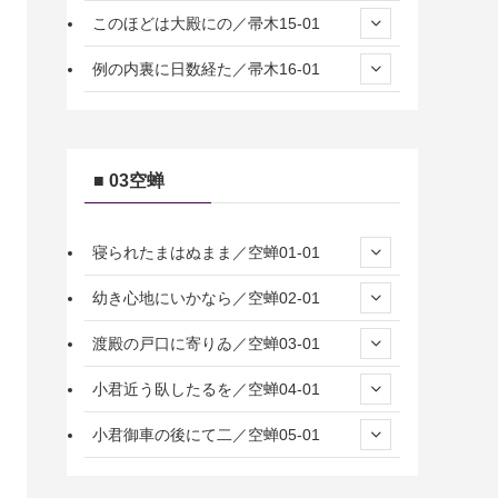
このほどは大殿にの／帚木15-01
例の内裏に日数経た／帚木16-01
■ 03空蝉
寝られたまはぬまま／空蝉01-01
幼き心地にいかなら／空蝉02-01
渡殿の戸口に寄りゐ／空蝉03-01
小君近う臥したるを／空蝉04-01
小君御車の後にて二／空蝉05-01