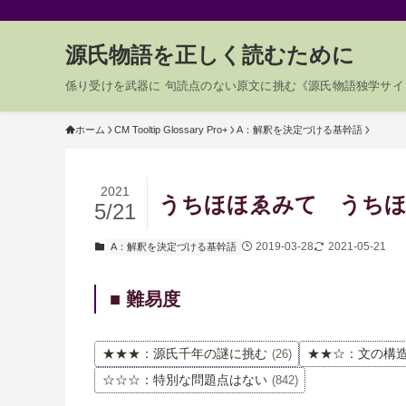
源氏物語を正しく読むために
係り受けを武器に 句読点のない原文に挑む《源氏物語独学サイ
ホーム
CM Tooltip Glossary Pro+
A：解釈を決定づける基幹語
2021
うちほほゑみて うちほほ
5/21
2019-03-28
2021-05-21
A：解釈を決定づける基幹語
■ 難易度
★★★：源氏千年の謎に挑む
★★☆：文の構
(26)
☆☆☆：特別な問題点はない
(842)