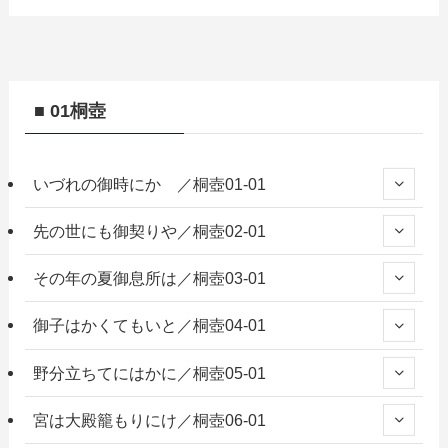
■ 01桐壺
いづれの御時にか ／桐壺01-01
先の世にも御契りや／桐壺02-01
その年の夏御息所は／桐壺03-01
御子はかくてもいと／桐壺04-01
野分立ちてにはかに／桐壺05-01
宮は大殿籠もりにけ／桐壺06-01