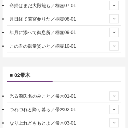
命婦はまだ大殿籠も／桐壺07-01
月日経て若宮参りた／桐壺08-01
年月に添へて御息所／桐壺09-01
この君の御童姿いと／桐壺10-01
■ 02帚木
光る源氏名のみこと／帚木01-01
つれづれと降り暮ら／帚木02-01
なり上れどももとよ／帚木03-01