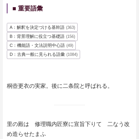
■ 重要語彙
A：解釈を決定づける基幹語
(363)
B：背景理解に役立つ基礎語
(156)
C：機能語・文法説明中心語
(49)
D：古典一般に見られる語彙
(1084)
桐壺更衣の実家。後に二条院と呼ばれる。
里の殿は 修理職内匠寮に宣旨下りて 二なう改
め造らせたまふ