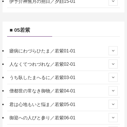
伊予介神無月の朔日／夕顔15-01
■ 05若紫
瘧病にわづらひたま／若紫01-01
人なくてつれづれな／若紫02-01
うち臥したまへるに／若紫03-01
僧都世の常なき御物／若紫04-01
君は心地もいと悩ま／若紫05-01
御迎への人びと参り／若紫06-01