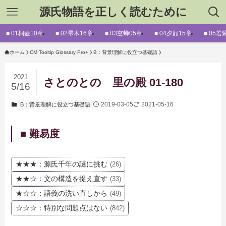
源氏物語を正しく読むために
■ 01桐壺10章
■ 02帚木16章
■ 03空蝉05章
■ 04夕顔15章
■ 05若
ホーム
CM Tooltip Glossary Pro+
B：背景理解に役立つ基礎語
2021
さとのとの 里の殿 01-180
5/16
2019-03-05
2021-05-16
B：背景理解に役立つ基礎語
■ 難易度
★★★：源氏千年の謎に挑む
(26)
★★☆：文の構造を捉え直す
(33)
★☆☆：語義の洗い直しから
(49)
☆☆☆：特別な問題点はない
(842)