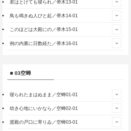
君はとけても寝られ／帚木13-01
鳥も鳴きぬ人びと起／帚木14-01
このほどは大殿にの／帚木15-01
例の内裏に日数経た／帚木16-01
■ 03空蝉
寝られたまはぬまま／空蝉01-01
幼き心地にいかなら／空蝉02-01
渡殿の戸口に寄りゐ／空蝉03-01