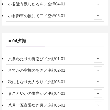
小君近う臥したるを／空蝉04-01
小君御車の後にて二／空蝉05-01
■ 04夕顔
六条わたりの御忍び／夕顔01-01
さてかの空蝉のあさ／夕顔02-01
秋にもなりぬ人やり／夕顔03-01
まことやかの惟光が／夕顔04-01
八月十五夜隈なき月／夕顔05-01