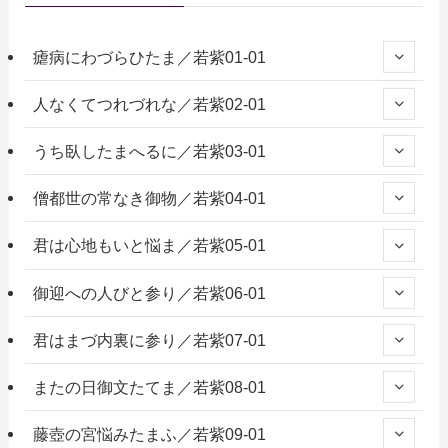
瘧病にわづらひたま／若紫01-01
人なくてつれづれな／若紫02-01
うち臥したまへるに／若紫03-01
僧都世の常なき御物／若紫04-01
君は心地もいと悩ま／若紫05-01
御迎への人びと参り／若紫06-01
君はまづ内裏に参り／若紫07-01
またの日御文たてま／若紫08-01
藤壺の宮悩みたまふ／若紫09-01