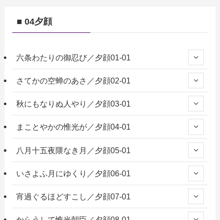
■ 04夕顔
六条わたりの御忍び／夕顔01-01
さてかの空蝉のあさ／夕顔02-01
秋にもなりぬ人やり／夕顔03-01
まことやかの惟光が／夕顔04-01
八月十五夜隈なき月／夕顔05-01
いさよふ月にゆくり／夕顔06-01
宵過ぐるほどすこし／夕顔07-01
からうして惟光朝臣／夕顔08-01