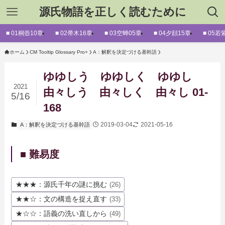
源氏物語を正しく読むために
■ 01桐壺10章
■ 02帚木16章
■ 03空蝉05章
■ 04夕顔15章
■ 05若
ホーム
CM Tooltip Glossary Pro+
A：解釈を決定づける基幹語
ゆゆしう ゆゆしく ゆゆし
2021
由々しう 由々しく 由々し 01-
5/16
168
2019-03-04
2021-05-16
A：解釈を決定づける基幹語
■ 難易度
★★★：源氏千年の謎に挑む
(26)
★★☆：文の構造を捉え直す
(33)
★☆☆：語義の洗い直しから
(49)