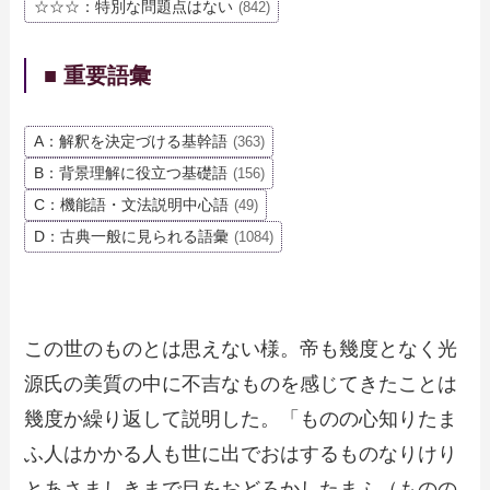
☆☆☆：特別な問題点はない
(842)
■ 重要語彙
A：解釈を決定づける基幹語
(363)
B：背景理解に役立つ基礎語
(156)
C：機能語・文法説明中心語
(49)
D：古典一般に見られる語彙
(1084)
この世のものとは思えない様。帝も幾度となく光
源氏の美質の中に不吉なものを感じてきたことは
幾度か繰り返して説明した。「ものの心知りたま
ふ人はかかる人も世に出でおはするものなりけり
とあさましきまで目をおどろかしたまふ（ものの