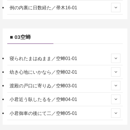
例の内裏に日数経た／帚木16-01
■ 03空蝉
寝られたまはぬまま／空蝉01-01
幼き心地にいかなら／空蝉02-01
渡殿の戸口に寄りゐ／空蝉03-01
小君近う臥したるを／空蝉04-01
小君御車の後にて二／空蝉05-01