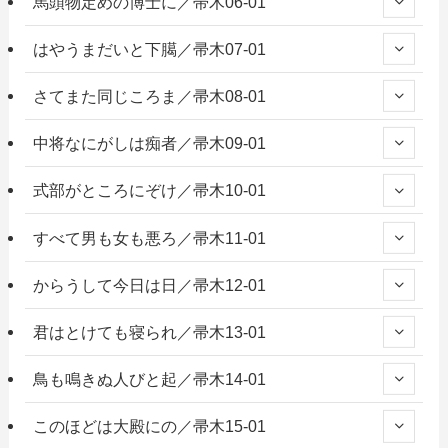
馬頭物定めの博士に／帚木06-01
はやうまだいと下臈／帚木07-01
さてまた同じころま／帚木08-01
中将なにがしは痴者／帚木09-01
式部がところにぞけ／帚木10-01
すべて男も女も悪ろ／帚木11-01
からうして今日は日／帚木12-01
君はとけても寝られ／帚木13-01
鳥も鳴きぬ人びと起／帚木14-01
このほどは大殿にの／帚木15-01