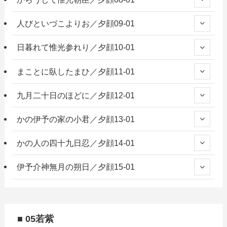
人びといづこよりお／夕顔09-01
日暮れて惟光参れり／夕顔10-01
まことに臥したまひ／夕顔11-01
九月二十日のほどに／夕顔12-01
かの伊予の家の小君／夕顔13-01
かの人の四十九日忍／夕顔14-01
伊予介神無月の朔日／夕顔15-01
■ 05若紫