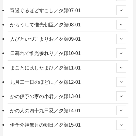
宵過ぐるほどすこし／夕顔07-01
からうして惟光朝臣／夕顔08-01
人びといづこよりお／夕顔09-01
日暮れて惟光参れり／夕顔10-01
まことに臥したまひ／夕顔11-01
九月二十日のほどに／夕顔12-01
かの伊予の家の小君／夕顔13-01
かの人の四十九日忍／夕顔14-01
伊予介神無月の朔日／夕顔15-01