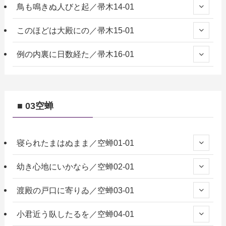
鳥も鳴きぬ人びと起／帚木14-01
このほどは大殿にの／帚木15-01
例の内裏に日数経た／帚木16-01
■ 03空蝉
寝られたまはぬまま／空蝉01-01
幼き心地にいかなら／空蝉02-01
渡殿の戸口に寄りゐ／空蝉03-01
小君近う臥したるを／空蝉04-01