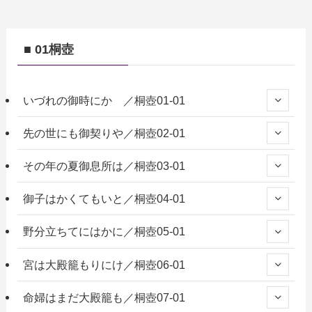
■ 01桐壺
いづれの御時にか ／桐壺01-01
先の世にも御契りや／桐壺02-01
その年の夏御息所は／桐壺03-01
御子はかくてもいと／桐壺04-01
野分立ちてにはかに／桐壺05-01
宮は大殿籠もりにけ／桐壺06-01
命婦はまだ大殿籠も／桐壺07-01