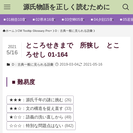
源氏物語を正しく読むために
■ 01桐壺10章
■ 02帚木16章
■ 03空蝉05章
■ 04夕顔15章
■ 05若
ホーム
CM Tooltip Glossary Pro+
D：古典一般に見られる語彙
ところせきまで 所狭し とこ
2021
5/16
ろせし 01-164
2019-03-04
2021-05-16
D：古典一般に見られる語彙
■ 難易度
★★★：源氏千年の謎に挑む
(26)
★★☆：文の構造を捉え直す
(33)
★☆☆：語義の洗い直しから
(49)
☆☆☆：特別な問題点はない
(842)