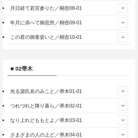
月日経て若宮参りた／桐壺08-01
年月に添へて御息所／桐壺09-01
この君の御童姿いと／桐壺10-01
■ 02帚木
光る源氏名のみこと／帚木01-01
つれづれと降り暮ら／帚木02-01
なり上れどももとよ／帚木03-01
さまざまの人の上ど／帚木04-01