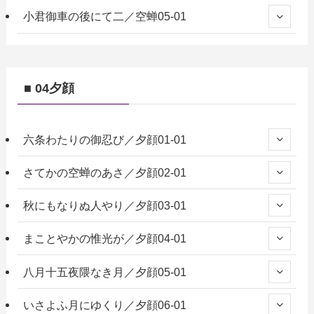
小君御車の後にて二／空蝉05-01
■ 04夕顔
六条わたりの御忍び／夕顔01-01
さてかの空蝉のあさ／夕顔02-01
秋にもなりぬ人やり／夕顔03-01
まことやかの惟光が／夕顔04-01
八月十五夜隈なき月／夕顔05-01
いさよふ月にゆくり／夕顔06-01