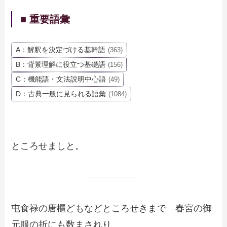
■ 重要語彙
A：解釈を決定づける基幹語
(363)
B：背景理解に役立つ基礎語
(156)
C：機能語・文法説明中心語
(49)
D：古典一般に見られる語彙
(1084)
ところせましと。
屯食禄の唐櫃どもなどところせきまで 春宮の御
元服の折にも数まされり