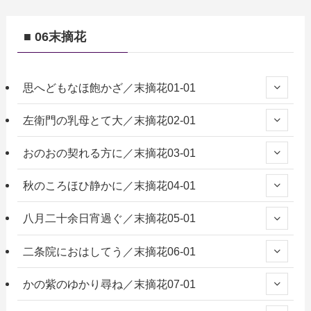
■ 06末摘花
思へどもなほ飽かざ／末摘花01-01
左衛門の乳母とて大／末摘花02-01
おのおの契れる方に／末摘花03-01
秋のころほひ静かに／末摘花04-01
八月二十余日宵過ぐ／末摘花05-01
二条院におはしてう／末摘花06-01
かの紫のゆかり尋ね／末摘花07-01