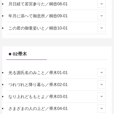
月日経て若宮参りた／桐壺08-01
年月に添へて御息所／桐壺09-01
この君の御童姿いと／桐壺10-01
■ 02帚木
光る源氏名のみこと／帚木01-01
つれづれと降り暮ら／帚木02-01
なり上れどももとよ／帚木03-01
さまざまの人の上ど／帚木04-01