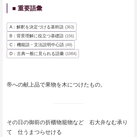
■ 重要語彙
A：解釈を決定づける基幹語
(363)
B：背景理解に役立つ基礎語
(156)
C：機能語・文法説明中心語
(49)
D：古典一般に見られる語彙
(1084)
帝への献上品で果物を木につけたもの。
その日の御前の折櫃物籠物など 右大弁なむ承り
て 仕うまつらせける