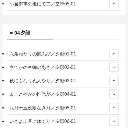
小君御車の後にて二／空蝉05-01
■ 04夕顔
六条わたりの御忍び／夕顔01-01
さてかの空蝉のあさ／夕顔02-01
秋にもなりぬ人やり／夕顔03-01
まことやかの惟光が／夕顔04-01
八月十五夜隈なき月／夕顔05-01
いさよふ月にゆくり／夕顔06-01