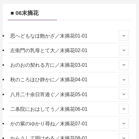
■ 06末摘花
思へどもなほ飽かざ／末摘花01-01
左衛門の乳母とて大／末摘花02-01
おのおの契れる方に／末摘花03-01
秋のころほひ静かに／末摘花04-01
八月二十余日宵過ぐ／末摘花05-01
二条院におはしてう／末摘花06-01
かの紫のゆかり尋ね／末摘花07-01
からうして明けぬる／末摘花08-01