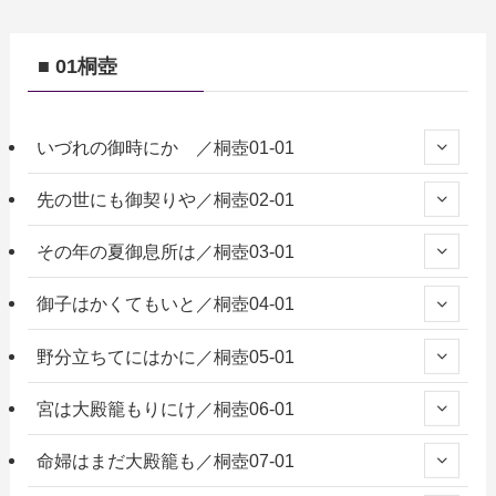
■ 01桐壺
いづれの御時にか ／桐壺01-01
先の世にも御契りや／桐壺02-01
その年の夏御息所は／桐壺03-01
御子はかくてもいと／桐壺04-01
野分立ちてにはかに／桐壺05-01
宮は大殿籠もりにけ／桐壺06-01
命婦はまだ大殿籠も／桐壺07-01