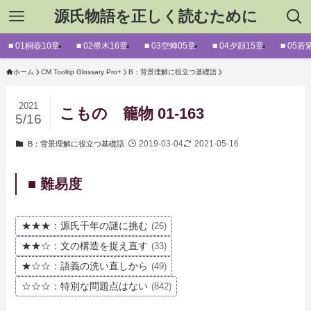
源氏物語を正しく読むために
■ 01桐壺10章
■ 02帚木16章
■ 03空蝉05章
■ 04夕顔15章
■ 05若
ホーム
CM Tooltip Glossary Pro+
B：背景理解に役立つ基礎語
2021
こもの 籠物 01-163
5/16
2019-03-04
2021-05-16
B：背景理解に役立つ基礎語
■ 難易度
★★★：源氏千年の謎に挑む
(26)
★★☆：文の構造を捉え直す
(33)
★☆☆：語義の洗い直しから
(49)
☆☆☆：特別な問題点はない
(842)