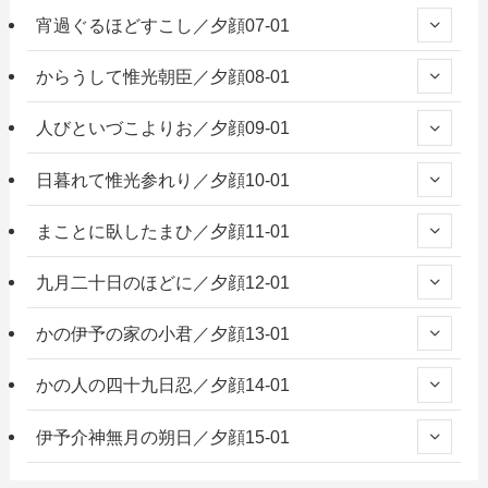
宵過ぐるほどすこし／夕顔07-01
からうして惟光朝臣／夕顔08-01
人びといづこよりお／夕顔09-01
日暮れて惟光参れり／夕顔10-01
まことに臥したまひ／夕顔11-01
九月二十日のほどに／夕顔12-01
かの伊予の家の小君／夕顔13-01
かの人の四十九日忍／夕顔14-01
伊予介神無月の朔日／夕顔15-01