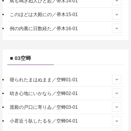
鳥も鳴きぬ人びと起／帚木14-01
このほどは大殿にの／帚木15-01
例の内裏に日数経た／帚木16-01
■ 03空蝉
寝られたまはぬまま／空蝉01-01
幼き心地にいかなら／空蝉02-01
渡殿の戸口に寄りゐ／空蝉03-01
小君近う臥したるを／空蝉04-01