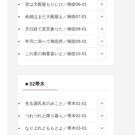
宮は大殿籠もりにけ／桐壺06-01
命婦はまだ大殿籠も／桐壺07-01
月日経て若宮参りた／桐壺08-01
年月に添へて御息所／桐壺09-01
この君の御童姿いと／桐壺10-01
■ 02帚木
光る源氏名のみこと／帚木01-01
つれづれと降り暮ら／帚木02-01
なり上れどももとよ／帚木03-01