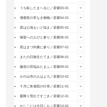
うち臥したまへるに／若紫03-01
僧都世の常なき御物／若紫04-01
君は心地もいと悩ま／若紫05-01
御迎への人びと参り／若紫06-01
君はまづ内裏に参り／若紫07-01
またの日御文たてま／若紫08-01
藤壺の宮悩みたまふ／若紫09-01
かの山寺の人はよろ／若紫10-01
十月に朱雀院の行幸／若紫11-01
霰降り荒れてすごき／若紫12-01
かしこには今日しも／若紫13-01