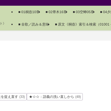
■ 01桐壺10章
■ 02帚木16章
■ 03空蝉05章
■ 04
ト》
■ 全歌／読み＆意味
■ 原文《桐壺》索引＆検索（01001－
造を捉え直す
★☆☆：語義の洗い直しから
(33)
(49)