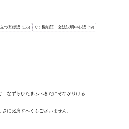
役立つ基礎語
C：機能語・文法説明中心語
(156)
(49)
ど なずらひたまふべきだにぞなかりける
しさに比肩すべくもございません。