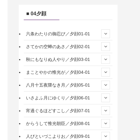
■ 04夕顔
六条わたりの御忍び／夕顔01-01
さてかの空蝉のあさ／夕顔02-01
秋にもなりぬ人やり／夕顔03-01
まことやかの惟光が／夕顔04-01
八月十五夜隈なき月／夕顔05-01
いさよふ月にゆくり／夕顔06-01
宵過ぐるほどすこし／夕顔07-01
からうして惟光朝臣／夕顔08-01
人びといづこよりお／夕顔09-01