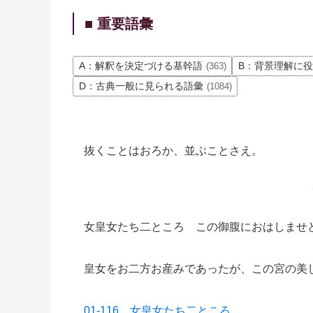
■ 重要語彙
A：解釈を決定づける基幹語
B：背景理解に
(363)
D：古典一般に見られる語彙
(1084)
抜くことはおろか、並ぶことさえ。
女皇女たち二ところ この御腹におはしませ
皇女をお二方お産みであったが、この宮の美
01-116 女皇女たち二ところ