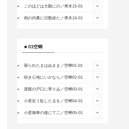
このほどは大殿にの／帚木15-01
例の内裏に日数経た／帚木16-01
■ 03空蝉
寝られたまはぬまま／空蝉01-01
幼き心地にいかなら／空蝉02-01
渡殿の戸口に寄りゐ／空蝉03-01
小君近う臥したるを／空蝉04-01
小君御車の後にて二／空蝉05-01