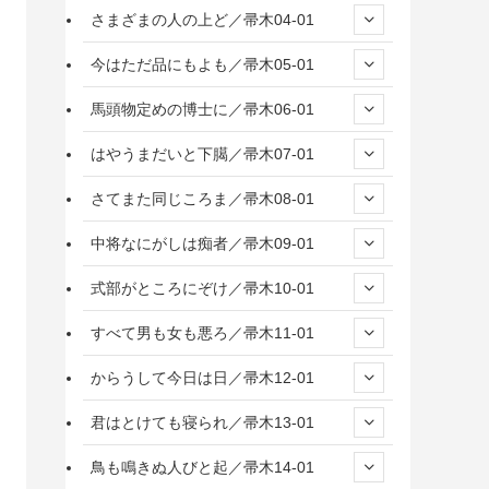
さまざまの人の上ど／帚木04-01
今はただ品にもよも／帚木05-01
馬頭物定めの博士に／帚木06-01
はやうまだいと下臈／帚木07-01
さてまた同じころま／帚木08-01
中将なにがしは痴者／帚木09-01
式部がところにぞけ／帚木10-01
すべて男も女も悪ろ／帚木11-01
からうして今日は日／帚木12-01
君はとけても寝られ／帚木13-01
鳥も鳴きぬ人びと起／帚木14-01