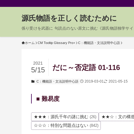
源氏物語を正しく読むために
係り受けを武器に 句読点のない原文に挑む《源氏物語独学サイ
ホーム
CM Tooltip Glossary Pro+
C：機能語・文法説明中心語
2021
だに～否定語 01-116
5/15
2019-03-01
2021-05-15
C：機能語・文法説明中心語
■ 難易度
★★★：源氏千年の謎に挑む
★★☆：文の構
(26)
☆☆☆：特別な問題点はない
(842)