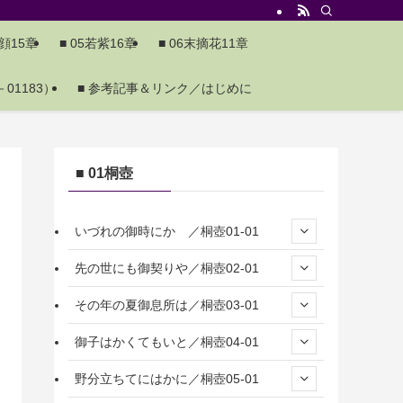
夕顔15章
■ 05若紫16章
■ 06末摘花11章
01183）
■ 参考記事＆リンク／はじめに
■ 01桐壺
いづれの御時にか ／桐壺01-01
先の世にも御契りや／桐壺02-01
その年の夏御息所は／桐壺03-01
御子はかくてもいと／桐壺04-01
野分立ちてにはかに／桐壺05-01