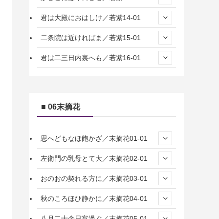
君は大殿におはしけ／若紫14-01
二条院は近ければま／若紫15-01
君は二三日内裏へも／若紫16-01
■ 06末摘花
思へどもなほ飽かざ／末摘花01-01
左衛門の乳母とて大／末摘花02-01
おのおの契れる方に／末摘花03-01
秋のころほひ静かに／末摘花04-01
八月二十余日宵過ぐ／末摘花05-01