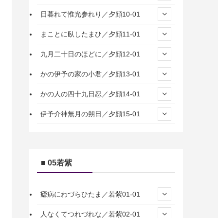
日暮れて惟光参れり／夕顔10-01
まことに臥したまひ／夕顔11-01
九月二十日のほどに／夕顔12-01
かの伊予の家の小君／夕顔13-01
かの人の四十九日忍／夕顔14-01
伊予介神無月の朔日／夕顔15-01
■ 05若紫
瘧病にわづらひたま／若紫01-01
人なくてつれづれな／若紫02-01