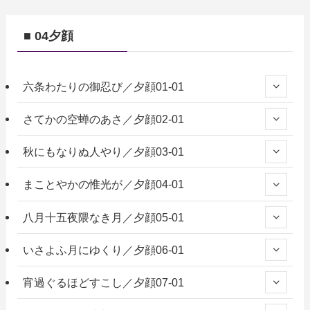
■ 04夕顔
六条わたりの御忍び／夕顔01-01
さてかの空蝉のあさ／夕顔02-01
秋にもなりぬ人やり／夕顔03-01
まことやかの惟光が／夕顔04-01
八月十五夜隈なき月／夕顔05-01
いさよふ月にゆくり／夕顔06-01
宵過ぐるほどすこし／夕顔07-01