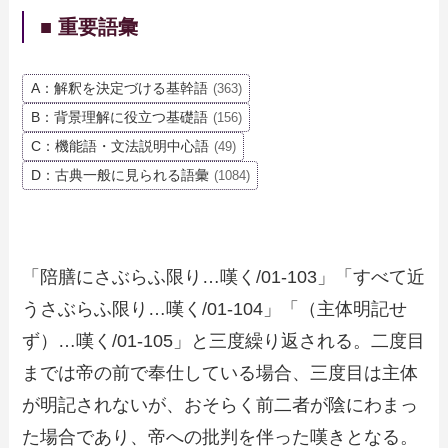
■ 重要語彙
A：解釈を決定づける基幹語
(363)
B：背景理解に役立つ基礎語
(156)
C：機能語・文法説明中心語
(49)
D：古典一般に見られる語彙
(1084)
「陪膳にさぶらふ限り…嘆く/01-103」「すべて近
うさぶらふ限り…嘆く/01-104」「（主体明記せ
ず）…嘆く/01-105」と三度繰り返される。二度目
までは帝の前で奉仕している場合、三度目は主体
が明記されないが、おそらく前二者が陰にわまっ
た場合であり、帝への批判を伴った嘆きとなる。