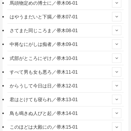
馬頭物定めの博士に／帚木06-01
はやうまだいと下臈／帚木07-01
さてまた同じころま／帚木08-01
中将なにがしは痴者／帚木09-01
式部がところにぞけ／帚木10-01
すべて男も女も悪ろ／帚木11-01
からうして今日は日／帚木12-01
君はとけても寝られ／帚木13-01
鳥も鳴きぬ人びと起／帚木14-01
このほどは大殿にの／帚木15-01