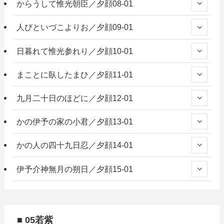
からうして惟光朝臣／夕顔08-01
人びといづこよりお／夕顔09-01
日暮れて惟光参れり／夕顔10-01
まことに臥したまひ／夕顔11-01
九月二十日のほどに／夕顔12-01
かの伊予の家の小君／夕顔13-01
かの人の四十九日忍／夕顔14-01
伊予介神無月の朔日／夕顔15-01
■ 05若紫