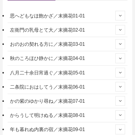
思へどもなほ飽かざ／末摘花01-01
左衛門の乳母とて大／末摘花02-01
おのおの契れる方に／末摘花03-01
秋のころほひ静かに／末摘花04-01
八月二十余日宵過ぐ／末摘花05-01
二条院におはしてう／末摘花06-01
かの紫のゆかり尋ね／末摘花07-01
からうして明けぬる／末摘花08-01
年も暮れぬ内裏の宿／末摘花09-01