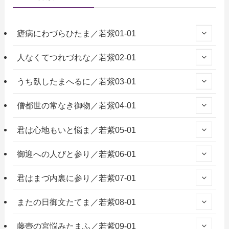
瘧病にわづらひたま／若紫01-01
人なくてつれづれな／若紫02-01
うち臥したまへるに／若紫03-01
僧都世の常なき御物／若紫04-01
君は心地もいと悩ま／若紫05-01
御迎への人びと参り／若紫06-01
君はまづ内裏に参り／若紫07-01
またの日御文たてま／若紫08-01
藤壺の宮悩みたまふ／若紫09-01