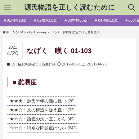
源氏物語を正しく読むために
■ 01桐壺10章
■ 02帚木16章
■ 03空蝉05章
■ 04夕顔15章
■ 05若
ホーム
CM Tooltip Glossary Pro+
A：解釈を決定づける基幹語
2021
なげく 嘆く 01-103
4/20
2019-03-01
2021-04-20
A：解釈を決定づける基幹語
■ 難易度
★★★：源氏千年の謎に挑む
(26)
★★☆：文の構造を捉え直す
(33)
★☆☆：語義の洗い直しから
(49)
☆☆☆：特別な問題点はない
(842)