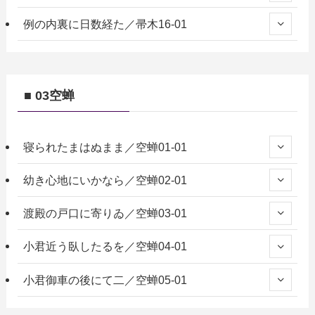
例の内裏に日数経た／帚木16-01
■ 03空蝉
寝られたまはぬまま／空蝉01-01
幼き心地にいかなら／空蝉02-01
渡殿の戸口に寄りゐ／空蝉03-01
小君近う臥したるを／空蝉04-01
小君御車の後にて二／空蝉05-01