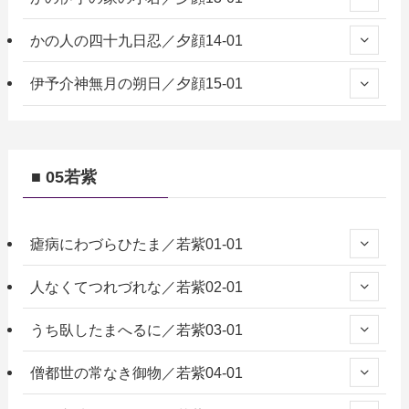
かの人の四十九日忍／夕顔14-01
伊予介神無月の朔日／夕顔15-01
■ 05若紫
瘧病にわづらひたま／若紫01-01
人なくてつれづれな／若紫02-01
うち臥したまへるに／若紫03-01
僧都世の常なき御物／若紫04-01