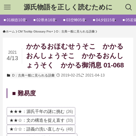
源氏物語を正しく読むために
■ 01桐壺10章
■ 02帚木16章
■ 03空蝉05章
■ 04夕顔15章
■ 05若
ホーム
CM Tooltip Glossary Pro+
D：古典一般に見られる語彙
かかるおほむせうそこ かかる
2021
おんしょうそこ かかるおんし
4/13
ょうそく かかる御消息 01-068
2019-02-25
2021-04-13
D：古典一般に見られる語彙
■ 難易度
★★★：源氏千年の謎に挑む
(26)
★★☆：文の構造を捉え直す
(33)
★☆☆：語義の洗い直しから
(49)