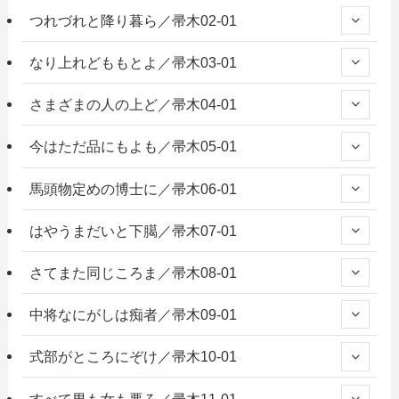
つれづれと降り暮ら／帚木02-01
なり上れどももとよ／帚木03-01
さまざまの人の上ど／帚木04-01
今はただ品にもよも／帚木05-01
馬頭物定めの博士に／帚木06-01
はやうまだいと下臈／帚木07-01
さてまた同じころま／帚木08-01
中将なにがしは痴者／帚木09-01
式部がところにぞけ／帚木10-01
すべて男も女も悪ろ／帚木11-01