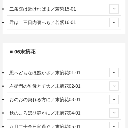
二条院は近ければま／若紫15-01
君は二三日内裏へも／若紫16-01
■ 06末摘花
思へどもなほ飽かざ／末摘花01-01
左衛門の乳母とて大／末摘花02-01
おのおの契れる方に／末摘花03-01
秋のころほひ静かに／末摘花04-01
八月二十余日宵過ぐ／末摘花05-01