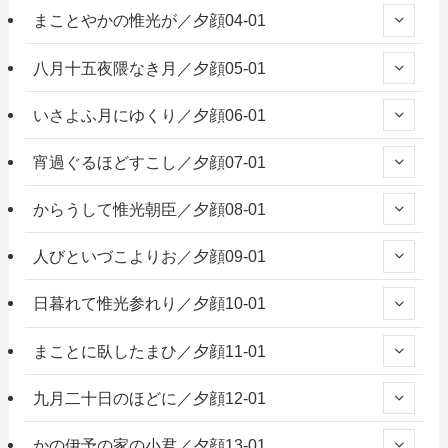
まことやかの惟光が／夕顔04-01
八月十五夜隈なき月／夕顔05-01
いさよふ月にゆくり／夕顔06-01
宵過ぐるほどすこし／夕顔07-01
からうして惟光朝臣／夕顔08-01
人びといづこよりお／夕顔09-01
日暮れて惟光参れり／夕顔10-01
まことに臥したまひ／夕顔11-01
九月二十日のほどに／夕顔12-01
かの伊予の家の小君／夕顔13-01