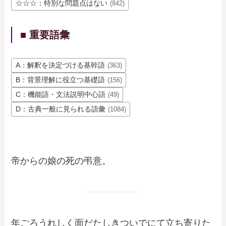
☆☆☆：特別な問題点はない
(842)
■ 重要語彙
A：解釈を決定づける基幹語
(363)
B：背景理解に役立つ基礎語
(156)
C：機能語・文法説明中心語
(49)
D：古典一般に見られる語彙
(1084)
帝からの娘の死の弔意。
年ごろうれしく面だたしきついでにて立ち寄りた