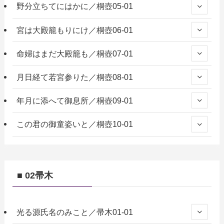
野分立ちてにはかに／桐壺05-01
宮は大殿籠もりにけ／桐壺06-01
命婦はまだ大殿籠も／桐壺07-01
月日経て若宮参りた／桐壺08-01
年月に添へて御息所／桐壺09-01
この君の御童姿いと／桐壺10-01
■ 02帚木
光る源氏名のみこと／帚木01-01