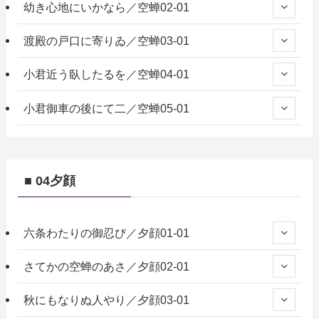
幼き心地にいかなら／空蝉02-01
渡殿の戸口に寄りゐ／空蝉03-01
小君近う臥したるを／空蝉04-01
小君御車の後にて二／空蝉05-01
■ 04夕顔
六条わたりの御忍び／夕顔01-01
さてかの空蝉のあさ／夕顔02-01
秋にもなりぬ人やり／夕顔03-01