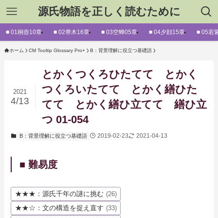
源氏物語を正しく読むために
■ 01桐壺10章
■ 02帚木16章
■ 03空蝉05章
■ 04夕顔15章
■ 05若
ホーム
CM Tooltip Glossary Pro+
B：背景理解に役立つ基礎語
とかくつくろひたてて とかく
つくろいたてて とかく繕ひた
2021
4/13
てて とかく繕ひ立てて 繕ひ立
つ 01-054
2019-02-23
2021-04-13
B：背景理解に役立つ基礎語
■ 難易度
★★★：源氏千年の謎に挑む
(26)
★★☆：文の構造を捉え直す
(33)