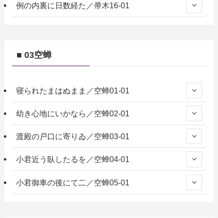
例の内裏に日数経た／帚木16-01
■ 03空蝉
寝られたまはぬまま／空蝉01-01
幼き心地にいかなら／空蝉02-01
渡殿の戸口に寄りゐ／空蝉03-01
小君近う臥したるを／空蝉04-01
小君御車の後にて二／空蝉05-01