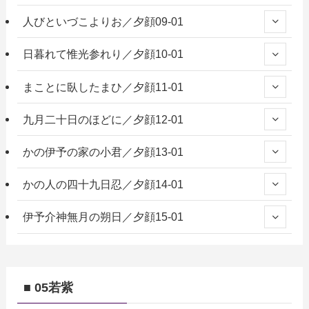
人びといづこよりお／夕顔09-01
日暮れて惟光参れり／夕顔10-01
まことに臥したまひ／夕顔11-01
九月二十日のほどに／夕顔12-01
かの伊予の家の小君／夕顔13-01
かの人の四十九日忍／夕顔14-01
伊予介神無月の朔日／夕顔15-01
■ 05若紫