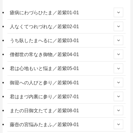
瘧病にわづらひたま／若紫01-01
人なくてつれづれな／若紫02-01
うち臥したまへるに／若紫03-01
僧都世の常なき御物／若紫04-01
君は心地もいと悩ま／若紫05-01
御迎への人びと参り／若紫06-01
君はまづ内裏に参り／若紫07-01
またの日御文たてま／若紫08-01
藤壺の宮悩みたまふ／若紫09-01