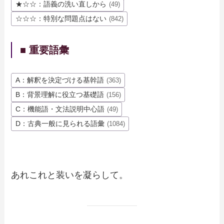
★☆☆：語義の洗い直しから
(49)
☆☆☆：特別な問題点はない
(842)
■ 重要語彙
A：解釈を決定づける基幹語
(363)
B：背景理解に役立つ基礎語
(156)
C：機能語・文法説明中心語
(49)
D：古典一般に見られる語彙
(1084)
あれこれと装いを凝らして。