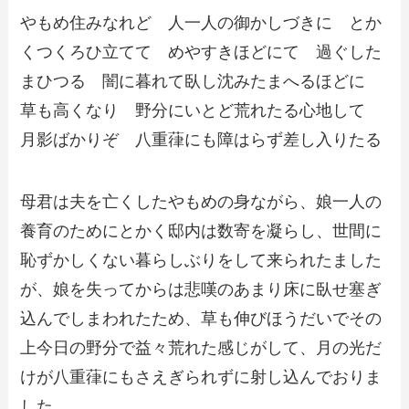
やもめ住みなれど 人一人の御かしづきに とか
くつくろひ立てて めやすきほどにて 過ぐした
まひつる 闇に暮れて臥し沈みたまへるほどに
草も高くなり 野分にいとど荒れたる心地して
月影ばかりぞ 八重葎にも障はらず差し入りたる
母君は夫を亡くしたやもめの身ながら、娘一人の
養育のためにとかく邸内は数寄を凝らし、世間に
恥ずかしくない暮らしぶりをして来られたました
が、娘を失ってからは悲嘆のあまり床に臥せ塞ぎ
込んでしまわれたため、草も伸びほうだいでその
上今日の野分で益々荒れた感じがして、月の光だ
けが八重葎にもさえぎられずに射し込んでおりま
した。