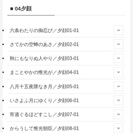
■ 04夕顔
六条わたりの御忍び／夕顔01-01
さてかの空蝉のあさ／夕顔02-01
秋にもなりぬ人やり／夕顔03-01
まことやかの惟光が／夕顔04-01
八月十五夜隈なき月／夕顔05-01
いさよふ月にゆくり／夕顔06-01
宵過ぐるほどすこし／夕顔07-01
からうして惟光朝臣／夕顔08-01