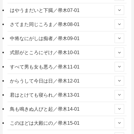
はやうまだいと下臈／帚木07-01
さてまた同じころま／帚木08-01
中将なにがしは痴者／帚木09-01
式部がところにぞけ／帚木10-01
すべて男も女も悪ろ／帚木11-01
からうして今日は日／帚木12-01
君はとけても寝られ／帚木13-01
鳥も鳴きぬ人びと起／帚木14-01
このほどは大殿にの／帚木15-01