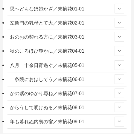
思へどもなほ飽かざ／末摘花01-01
左衛門の乳母とて大／末摘花02-01
おのおの契れる方に／末摘花03-01
秋のころほひ静かに／末摘花04-01
八月二十余日宵過ぐ／末摘花05-01
二条院におはしてう／末摘花06-01
かの紫のゆかり尋ね／末摘花07-01
からうして明けぬる／末摘花08-01
年も暮れぬ内裏の宿／末摘花09-01