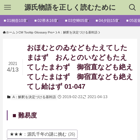
源氏物語を正しく読むために
■ 01桐壺10章
■ 02帚木16章
■ 03空蝉05章
■ 04夕顔15章
■ 05若
ホーム
CM Tooltip Glossary Pro+
A：解釈を決定づける基幹語
おほむとのゐなどもたえてした
まはず おんとのいなどもたえ
2021
てしたまわず 御宿直なども絶え
4/13
てしたまはず 御宿直なども絶え
てし給はず 01-047
2019-02-22
2021-04-13
A：解釈を決定づける基幹語
■ 難易度
★★★：源氏千年の謎に挑む
(26)