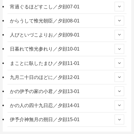
宵過ぐるほどすこし／夕顔07-01
からうして惟光朝臣／夕顔08-01
人びといづこよりお／夕顔09-01
日暮れて惟光参れり／夕顔10-01
まことに臥したまひ／夕顔11-01
九月二十日のほどに／夕顔12-01
かの伊予の家の小君／夕顔13-01
かの人の四十九日忍／夕顔14-01
伊予介神無月の朔日／夕顔15-01