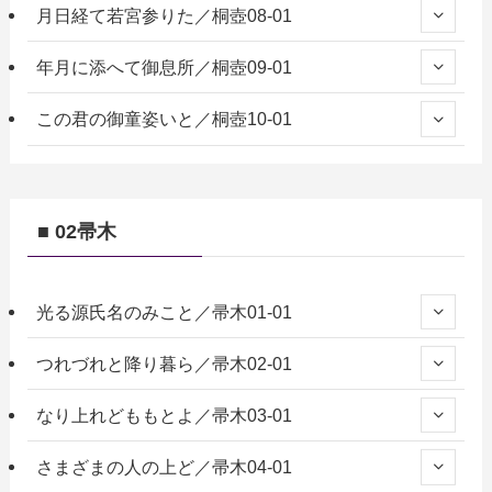
月日経て若宮参りた／桐壺08-01
年月に添へて御息所／桐壺09-01
この君の御童姿いと／桐壺10-01
■ 02帚木
光る源氏名のみこと／帚木01-01
つれづれと降り暮ら／帚木02-01
なり上れどももとよ／帚木03-01
さまざまの人の上ど／帚木04-01