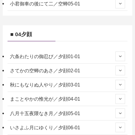
小君御車の後にて二／空蝉05-01
■ 04夕顔
六条わたりの御忍び／夕顔01-01
さてかの空蝉のあさ／夕顔02-01
秋にもなりぬ人やり／夕顔03-01
まことやかの惟光が／夕顔04-01
八月十五夜隈なき月／夕顔05-01
いさよふ月にゆくり／夕顔06-01