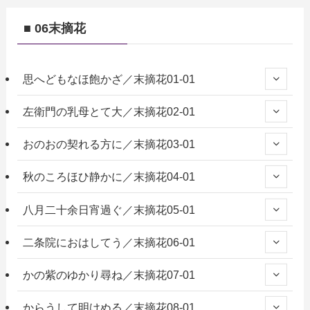
■ 06末摘花
思へどもなほ飽かざ／末摘花01-01
左衛門の乳母とて大／末摘花02-01
おのおの契れる方に／末摘花03-01
秋のころほひ静かに／末摘花04-01
八月二十余日宵過ぐ／末摘花05-01
二条院におはしてう／末摘花06-01
かの紫のゆかり尋ね／末摘花07-01
からうして明けぬる／末摘花08-01