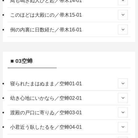
鳥も鳴きぬ人びと起／帚木14-01
このほどは大殿にの／帚木15-01
例の内裏に日数経た／帚木16-01
■ 03空蝉
寝られたまはぬまま／空蝉01-01
幼き心地にいかなら／空蝉02-01
渡殿の戸口に寄りゐ／空蝉03-01
小君近う臥したるを／空蝉04-01