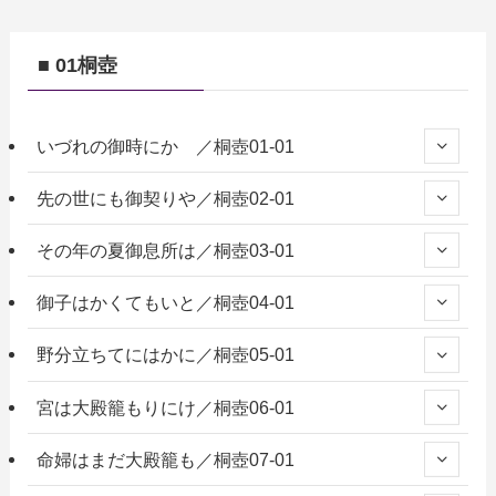
■ 01桐壺
いづれの御時にか ／桐壺01-01
先の世にも御契りや／桐壺02-01
その年の夏御息所は／桐壺03-01
御子はかくてもいと／桐壺04-01
野分立ちてにはかに／桐壺05-01
宮は大殿籠もりにけ／桐壺06-01
命婦はまだ大殿籠も／桐壺07-01