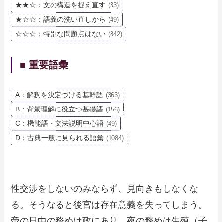
★★☆：文の構造を捉え直す
(33)
★☆☆：語義の洗い直しから
(49)
☆☆☆：特別な問題点はない
(842)
■ 重要語彙
A：解釈を決定づける基幹語
(363)
B：背景理解に役立つ基礎語
(156)
C：機能語・文法説明中心語
(49)
D：古典一般に見られる語彙
(1084)
性交渉をしないのみならず、見向きもしなくな
る。そうなると後宮は存在意義を失ってしまう。
帝の日中の務めは政にあり、夜の務めは生殖（子