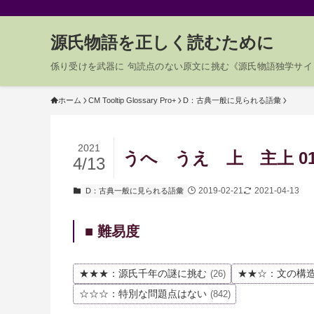
源氏物語を正しく読むために
係り受けを武器に 句読点のない原文に挑む《源氏物語独学サイ
ホーム
CM Tooltip Glossary Pro+
D：古典一般に見られる語彙
2021
うへ うえ 上 主上 01-
4/13
2019-02-21
2021-04-13
D：古典一般に見られる語彙
■ 難易度
★★★：源氏千年の謎に挑む
★★☆：文の構
(26)
☆☆☆：特別な問題点はない
(842)