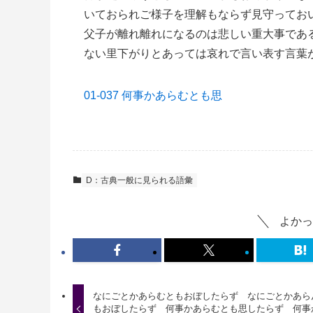
いておられご様子を理解もならず見守ってお
父子が離れ離れになるのは悲しい重大事であ
ない里下がりとあっては哀れで言い表す言葉
01-037 何事かあらむとも思
D：古典一般に見られる語彙
よかっ
なにごとかあらむともおぼしたらず なにごとかあら
もおぼしたらず 何事かあらむとも思したらず 何事