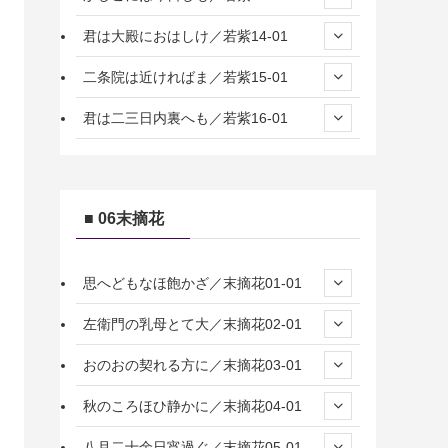
君は大殿におはしけ／若紫14-01
二条院は近ければま／若紫15-01
君は二三日内裏へも／若紫16-01
■ 06末摘花
思へどもなほ飽かざ／末摘花01-01
左衛門の乳母とて大／末摘花02-01
おのおの契れる方に／末摘花03-01
秋のころほひ静かに／末摘花04-01
八月二十余日宵過ぐ／末摘花05-01