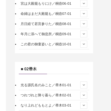
宮は大殿籠もりにけ／桐壺06-01
命婦はまだ大殿籠も／桐壺07-01
月日経て若宮参りた／桐壺08-01
年月に添へて御息所／桐壺09-01
この君の御童姿いと／桐壺10-01
■ 02帚木
光る源氏名のみこと／帚木01-01
つれづれと降り暮ら／帚木02-01
なり上れどももとよ／帚木03-01