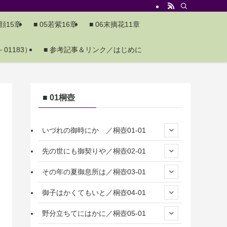
夕顔15章
■ 05若紫16章
■ 06末摘花11章
01183）
■ 参考記事＆リンク／はじめに
■ 01桐壺
いづれの御時にか ／桐壺01-01
先の世にも御契りや／桐壺02-01
その年の夏御息所は／桐壺03-01
御子はかくてもいと／桐壺04-01
野分立ちてにはかに／桐壺05-01