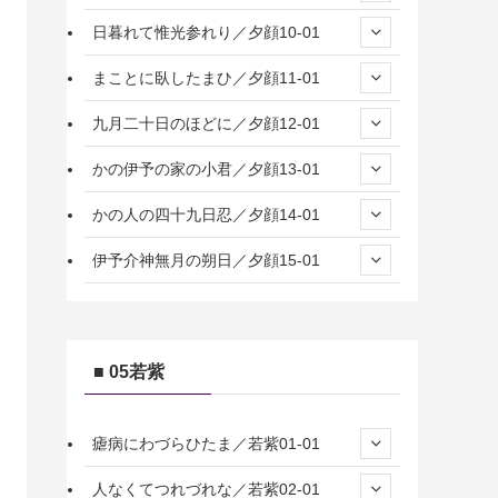
日暮れて惟光参れり／夕顔10-01
まことに臥したまひ／夕顔11-01
九月二十日のほどに／夕顔12-01
かの伊予の家の小君／夕顔13-01
かの人の四十九日忍／夕顔14-01
伊予介神無月の朔日／夕顔15-01
■ 05若紫
瘧病にわづらひたま／若紫01-01
人なくてつれづれな／若紫02-01