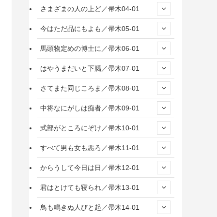
さまざまの人の上ど／帚木04-01
今はただ品にもよも／帚木05-01
馬頭物定めの博士に／帚木06-01
はやうまだいと下臈／帚木07-01
さてまた同じころま／帚木08-01
中将なにがしは痴者／帚木09-01
式部がところにぞけ／帚木10-01
すべて男も女も悪ろ／帚木11-01
からうして今日は日／帚木12-01
君はとけても寝られ／帚木13-01
鳥も鳴きぬ人びと起／帚木14-01