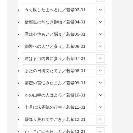
うち臥したまへるに／若紫03-01
僧都世の常なき御物／若紫04-01
君は心地もいと悩ま／若紫05-01
御迎への人びと参り／若紫06-01
君はまづ内裏に参り／若紫07-01
またの日御文たてま／若紫08-01
藤壺の宮悩みたまふ／若紫09-01
かの山寺の人はよろ／若紫10-01
十月に朱雀院の行幸／若紫11-01
霰降り荒れてすごき／若紫12-01
かしこには今日しも／若紫13-01