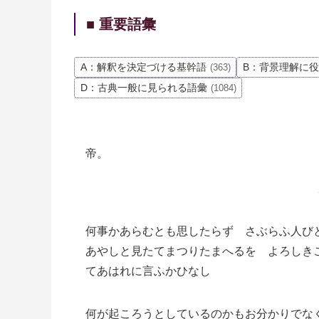
■ 重要語彙
A：解釈を決定づける基幹語
B：背景理解に
(363)
D：古典一般に見られる語彙
(1084)
帝。
何事かあらむとも思したらず さぶらふ人び
あやしと見たてまつりたまへるを よろしき
てあはれに言ふかひなし
何が起ころうとしているのかもお分かりでな