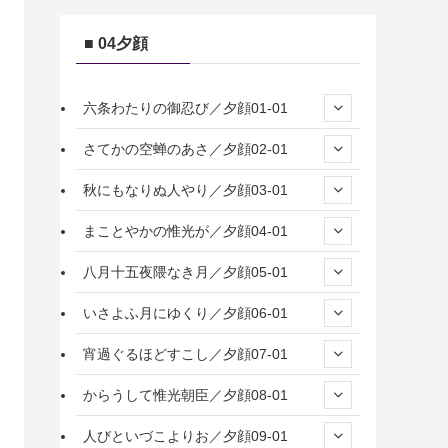
■ 04夕顔
六条わたりの御忍び／夕顔01-01
さてかの空蝉のあさ／夕顔02-01
秋にもなりぬ人やり／夕顔03-01
まことやかの惟光が／夕顔04-01
八月十五夜隈なき月／夕顔05-01
いさよふ月にゆくり／夕顔06-01
宵過ぐるほどすこし／夕顔07-01
からうして惟光朝臣／夕顔08-01
人びといづこよりお／夕顔09-01