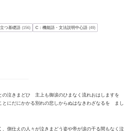
役立つ基礎語
C：機能語・文法説明中心語
(156)
(49)
との泣きまどひ 主上も御涙のひまなく流れおはしますを
ことにだにかかる別れの悲しからぬはなきわざなるを まし
く、側仕えの人々が泣きまどう姿や帝が涙の干る間もなく泣