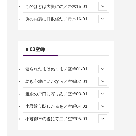
このほどは大殿にの／帚木15-01
例の内裏に日数経た／帚木16-01
■ 03空蝉
寝られたまはぬまま／空蝉01-01
幼き心地にいかなら／空蝉02-01
渡殿の戸口に寄りゐ／空蝉03-01
小君近う臥したるを／空蝉04-01
小君御車の後にて二／空蝉05-01