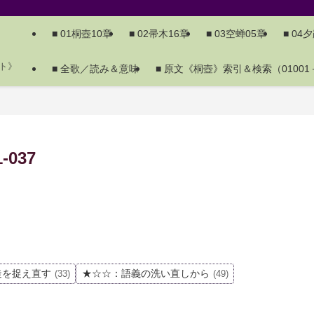
■ 01桐壺10章
■ 02帚木16章
■ 03空蝉05章
■ 04
ト》
■ 全歌／読み＆意味
■ 原文《桐壺》索引＆検索（01001－
037
造を捉え直す
★☆☆：語義の洗い直しから
(33)
(49)