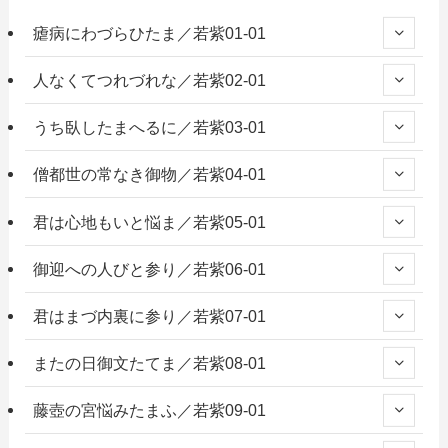
瘧病にわづらひたま／若紫01-01
人なくてつれづれな／若紫02-01
うち臥したまへるに／若紫03-01
僧都世の常なき御物／若紫04-01
君は心地もいと悩ま／若紫05-01
御迎への人びと参り／若紫06-01
君はまづ内裏に参り／若紫07-01
またの日御文たてま／若紫08-01
藤壺の宮悩みたまふ／若紫09-01