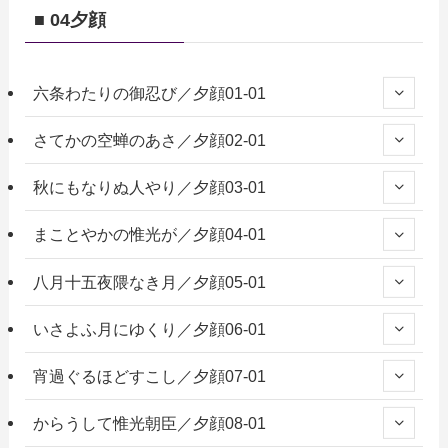
■ 04夕顔
六条わたりの御忍び／夕顔01-01
さてかの空蝉のあさ／夕顔02-01
秋にもなりぬ人やり／夕顔03-01
まことやかの惟光が／夕顔04-01
八月十五夜隈なき月／夕顔05-01
いさよふ月にゆくり／夕顔06-01
宵過ぐるほどすこし／夕顔07-01
からうして惟光朝臣／夕顔08-01