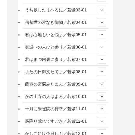
うち臥したまへるに／若紫03-01
僧都世の常なき御物／若紫04-01
君は心地もいと悩ま／若紫05-01
御迎への人びと参り／若紫06-01
君はまづ内裏に参り／若紫07-01
またの日御文たてま／若紫08-01
藤壺の宮悩みたまふ／若紫09-01
かの山寺の人はよろ／若紫10-01
十月に朱雀院の行幸／若紫11-01
霰降り荒れてすごき／若紫12-01
かしこには今日しも／若紫13-01