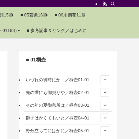
夕顔15章
■ 05若紫16章
■ 06末摘花11章
01183）
■ 参考記事＆リンク／はじめに
■ 01桐壺
いづれの御時にか ／桐壺01-01
先の世にも御契りや／桐壺02-01
その年の夏御息所は／桐壺03-01
御子はかくてもいと／桐壺04-01
野分立ちてにはかに／桐壺05-01