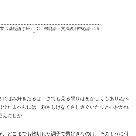
役立つ基礎語
C：機能語・文法説明中心語
(156)
(49)
さればみ好きたるは さても見る限りはをかしくもありぬべ
思ひたまへむには 頼もしげなくさし過ぐいたりと心おかれ
絶えにしか
が、どこまでも物馴れた調子で男好きなのは、そのように付