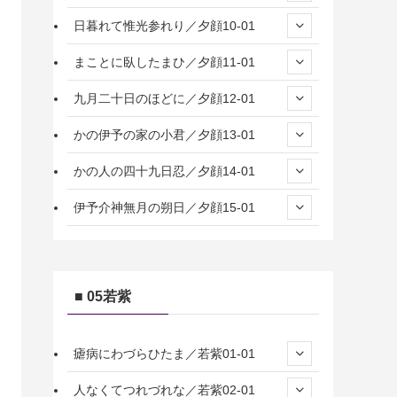
日暮れて惟光参れり／夕顔10-01
まことに臥したまひ／夕顔11-01
九月二十日のほどに／夕顔12-01
かの伊予の家の小君／夕顔13-01
かの人の四十九日忍／夕顔14-01
伊予介神無月の朔日／夕顔15-01
■ 05若紫
瘧病にわづらひたま／若紫01-01
人なくてつれづれな／若紫02-01