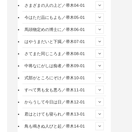
さまざまの人の上ど／帚木04-01
今はただ品にもよも／帚木05-01
馬頭物定めの博士に／帚木06-01
はやうまだいと下臈／帚木07-01
さてまた同じころま／帚木08-01
中将なにがしは痴者／帚木09-01
式部がところにぞけ／帚木10-01
すべて男も女も悪ろ／帚木11-01
からうして今日は日／帚木12-01
君はとけても寝られ／帚木13-01
鳥も鳴きぬ人びと起／帚木14-01