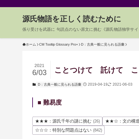
源氏物語を正しく読むために
係り受けを武器に 句読点のない原文に挑む《源氏物語独学サイ
ホーム
CM Tooltip Glossary Pro+
D：古典一般に見られる語彙
2021
ことつけて 託けて こと
6/03
2019-04-19
2021-06-03
D：古典一般に見られる語彙
■ 難易度
★★★：源氏千年の謎に挑む
★★☆：文の構
(26)
☆☆☆：特別な問題点はない
(842)