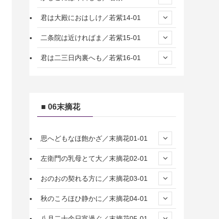
君は大殿におはしけ／若紫14-01
二条院は近ければま／若紫15-01
君は二三日内裏へも／若紫16-01
■ 06末摘花
思へどもなほ飽かざ／末摘花01-01
左衛門の乳母とて大／末摘花02-01
おのおの契れる方に／末摘花03-01
秋のころほひ静かに／末摘花04-01
八月二十余日宵過ぐ／末摘花05-01