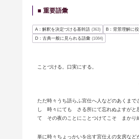
■ 重要語彙
A：解釈を決定づける基幹語
B：背景理解に
(363)
D：古典一般に見られる語彙
(1084)
ことづける。口実にする。
ただ時々うち語らふ宮仕へ人などのあくまで
し 時々にても さる所にて忘れぬよすがと
て その夜のことにことつけてこそ まかり
単に時々ちょっかいを出す宮仕えの女房など