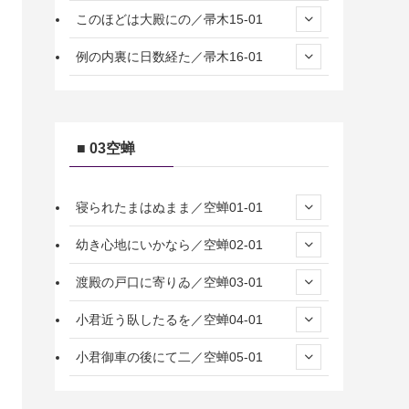
このほどは大殿にの／帚木15-01
例の内裏に日数経た／帚木16-01
■ 03空蝉
寝られたまはぬまま／空蝉01-01
幼き心地にいかなら／空蝉02-01
渡殿の戸口に寄りゐ／空蝉03-01
小君近う臥したるを／空蝉04-01
小君御車の後にて二／空蝉05-01