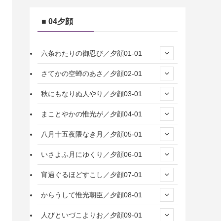
■ 04夕顔
六条わたりの御忍び／夕顔01-01
さてかの空蝉のあさ／夕顔02-01
秋にもなりぬ人やり／夕顔03-01
まことやかの惟光が／夕顔04-01
八月十五夜隈なき月／夕顔05-01
いさよふ月にゆくり／夕顔06-01
宵過ぐるほどすこし／夕顔07-01
からうして惟光朝臣／夕顔08-01
人びといづこよりお／夕顔09-01