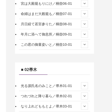
宮は大殿籠もりにけ／桐壺06-01
命婦はまだ大殿籠も／桐壺07-01
月日経て若宮参りた／桐壺08-01
年月に添へて御息所／桐壺09-01
この君の御童姿いと／桐壺10-01
■ 02帚木
光る源氏名のみこと／帚木01-01
つれづれと降り暮ら／帚木02-01
なり上れどももとよ／帚木03-01