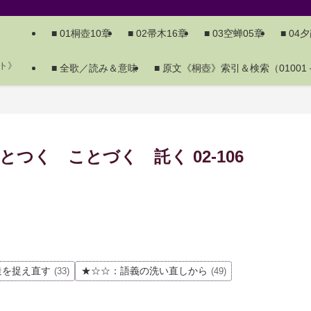
■ 01桐壺10章
■ 02帚木16章
■ 03空蝉05章
■ 04
ト》
■ 全歌／読み＆意味
■ 原文《桐壺》索引＆検索（01001－
つく ことづく 託く 02-106
造を捉え直す
★☆☆：語義の洗い直しから
(33)
(49)