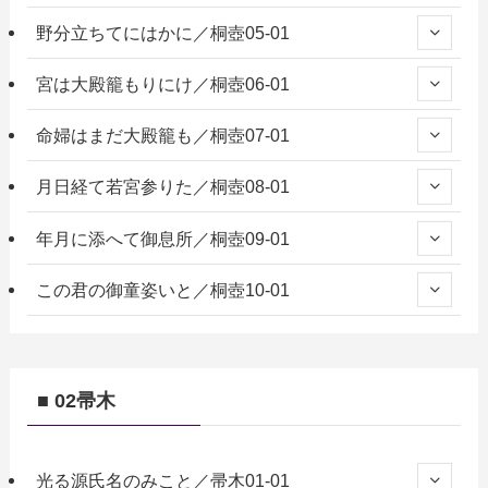
野分立ちてにはかに／桐壺05-01
宮は大殿籠もりにけ／桐壺06-01
命婦はまだ大殿籠も／桐壺07-01
月日経て若宮参りた／桐壺08-01
年月に添へて御息所／桐壺09-01
この君の御童姿いと／桐壺10-01
■ 02帚木
光る源氏名のみこと／帚木01-01