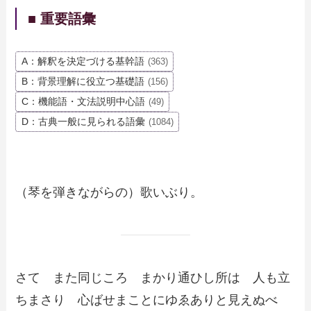
■ 重要語彙
A：解釈を決定づける基幹語
(363)
B：背景理解に役立つ基礎語
(156)
C：機能語・文法説明中心語
(49)
D：古典一般に見られる語彙
(1084)
（琴を弾きながらの）歌いぶり。
さて また同じころ まかり通ひし所は 人も立
ちまさり 心ばせまことにゆゑありと見えぬべ