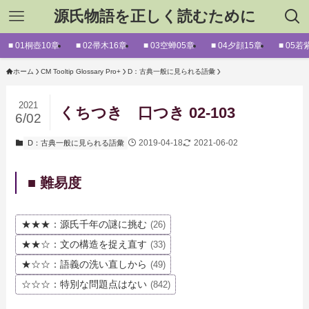
源氏物語を正しく読むために
■ 01桐壺10章
■ 02帚木16章
■ 03空蝉05章
■ 04夕顔15章
■ 05若
ホーム
CM Tooltip Glossary Pro+
D：古典一般に見られる語彙
2021
くちつき 口つき 02-103
6/02
2019-04-18
2021-06-02
D：古典一般に見られる語彙
■ 難易度
★★★：源氏千年の謎に挑む
(26)
★★☆：文の構造を捉え直す
(33)
★☆☆：語義の洗い直しから
(49)
☆☆☆：特別な問題点はない
(842)