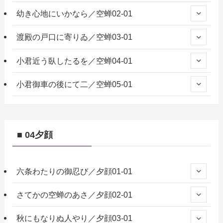
幼き心地にいかなら／空蝉02-01
渡殿の戸口に寄りゐ／空蝉03-01
小君近う臥したるを／空蝉04-01
小君御車の後にて二／空蝉05-01
■ 04夕顔
六条わたりの御忍び／夕顔01-01
さてかの空蝉のあさ／夕顔02-01
秋にもなりぬ人やり／夕顔03-01