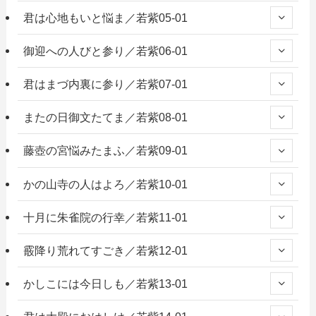
君は心地もいと悩ま／若紫05-01
御迎への人びと参り／若紫06-01
君はまづ内裏に参り／若紫07-01
またの日御文たてま／若紫08-01
藤壺の宮悩みたまふ／若紫09-01
かの山寺の人はよろ／若紫10-01
十月に朱雀院の行幸／若紫11-01
霰降り荒れてすごき／若紫12-01
かしこには今日しも／若紫13-01