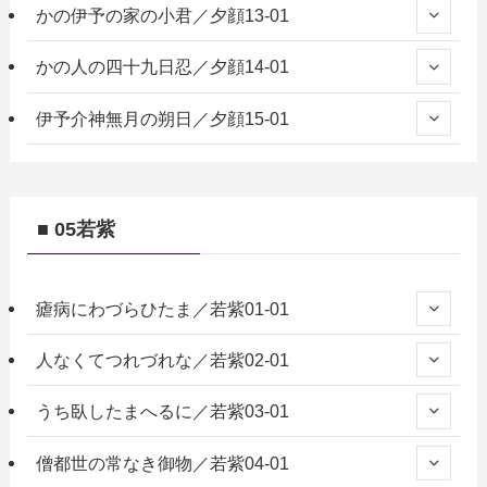
かの伊予の家の小君／夕顔13-01
かの人の四十九日忍／夕顔14-01
伊予介神無月の朔日／夕顔15-01
■ 05若紫
瘧病にわづらひたま／若紫01-01
人なくてつれづれな／若紫02-01
うち臥したまへるに／若紫03-01
僧都世の常なき御物／若紫04-01