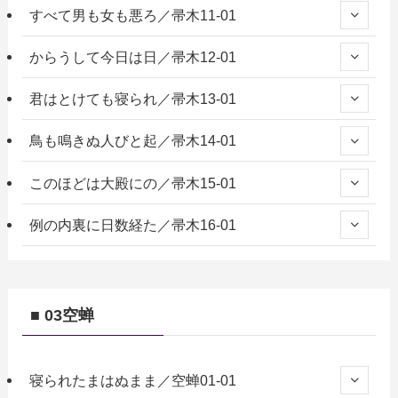
すべて男も女も悪ろ／帚木11-01
からうして今日は日／帚木12-01
君はとけても寝られ／帚木13-01
鳥も鳴きぬ人びと起／帚木14-01
このほどは大殿にの／帚木15-01
例の内裏に日数経た／帚木16-01
■ 03空蝉
寝られたまはぬまま／空蝉01-01