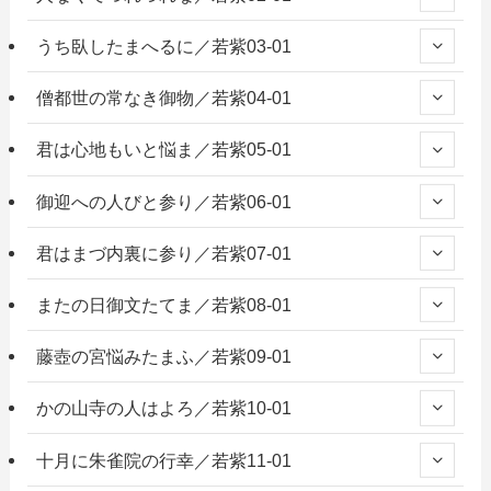
うち臥したまへるに／若紫03-01
僧都世の常なき御物／若紫04-01
君は心地もいと悩ま／若紫05-01
御迎への人びと参り／若紫06-01
君はまづ内裏に参り／若紫07-01
またの日御文たてま／若紫08-01
藤壺の宮悩みたまふ／若紫09-01
かの山寺の人はよろ／若紫10-01
十月に朱雀院の行幸／若紫11-01