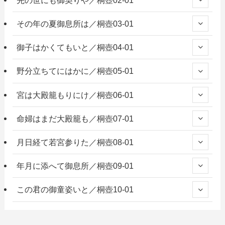
その年の夏御息所は／桐壺03-01
御子はかくてもいと／桐壺04-01
野分立ちてにはかに／桐壺05-01
宮は大殿籠もりにけ／桐壺06-01
命婦はまだ大殿籠も／桐壺07-01
月日経て若宮参りた／桐壺08-01
年月に添へて御息所／桐壺09-01
この君の御童姿いと／桐壺10-01