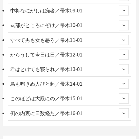
中将なにがしは痴者／帚木09-01
式部がところにぞけ／帚木10-01
すべて男も女も悪ろ／帚木11-01
からうして今日は日／帚木12-01
君はとけても寝られ／帚木13-01
鳥も鳴きぬ人びと起／帚木14-01
このほどは大殿にの／帚木15-01
例の内裏に日数経た／帚木16-01