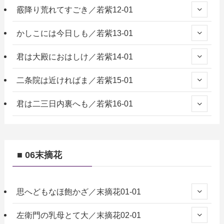
霰降り荒れてすごき／若紫12-01
かしこには今日しも／若紫13-01
君は大殿におはしけ／若紫14-01
二条院は近ければま／若紫15-01
君は二三日内裏へも／若紫16-01
■ 06末摘花
思へどもなほ飽かざ／末摘花01-01
左衛門の乳母とて大／末摘花02-01