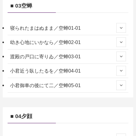
■ 03空蝉
寝られたまはぬまま／空蝉01-01
幼き心地にいかなら／空蝉02-01
渡殿の戸口に寄りゐ／空蝉03-01
小君近う臥したるを／空蝉04-01
小君御車の後にて二／空蝉05-01
■ 04夕顔