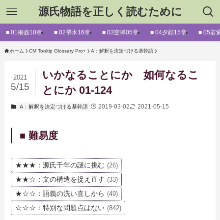
源氏物語を正しく読むために
■ 01桐壺10章
■ 02帚木16章
■ 03空蝉05章
■ 04夕顔15章
■ 05若
ホーム
CM Tooltip Glossary Pro+
A：解釈を決定づける基幹語
いかなることにか 如何なるこ
2021
5/15
とにか 01-124
2019-03-02
2021-05-15
A：解釈を決定づける基幹語
■ 難易度
★★★：源氏千年の謎に挑む
(26)
★★☆：文の構造を捉え直す
(33)
★☆☆：語義の洗い直しから
(49)
☆☆☆：特別な問題点はない
(842)