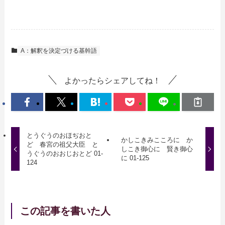
A：解釈を決定づける基幹語
よかったらシェアしてね！
とうぐうのおほぢおと
かしこきみこころに か
ど 春宮の祖父大臣 と
しこき御心に 賢き御心
うぐうのおおじおとど 01-
に 01-125
124
この記事を書いた人