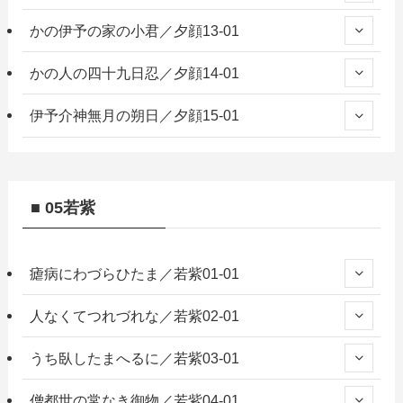
かの伊予の家の小君／夕顔13-01
かの人の四十九日忍／夕顔14-01
伊予介神無月の朔日／夕顔15-01
■ 05若紫
瘧病にわづらひたま／若紫01-01
人なくてつれづれな／若紫02-01
うち臥したまへるに／若紫03-01
僧都世の常なき御物／若紫04-01