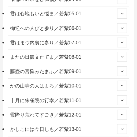
君は心地もいと悩ま／若紫05-01
御迎への人びと参り／若紫06-01
君はまづ内裏に参り／若紫07-01
またの日御文たてま／若紫08-01
藤壺の宮悩みたまふ／若紫09-01
かの山寺の人はよろ／若紫10-01
十月に朱雀院の行幸／若紫11-01
霰降り荒れてすごき／若紫12-01
かしこには今日しも／若紫13-01