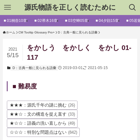
源氏物語を正しく読むために
■ 01桐壺10章
■ 02帚木16章
■ 03空蝉05章
■ 04夕顔15章
■ 05若
ホーム
CM Tooltip Glossary Pro+
D：古典一般に見られる語彙
をかしう をかしく をかし 01-
2021
5/15
117
2019-03-01
2021-05-15
D：古典一般に見られる語彙
■ 難易度
★★★：源氏千年の謎に挑む
(26)
★★☆：文の構造を捉え直す
(33)
★☆☆：語義の洗い直しから
(49)
☆☆☆：特別な問題点はない
(842)