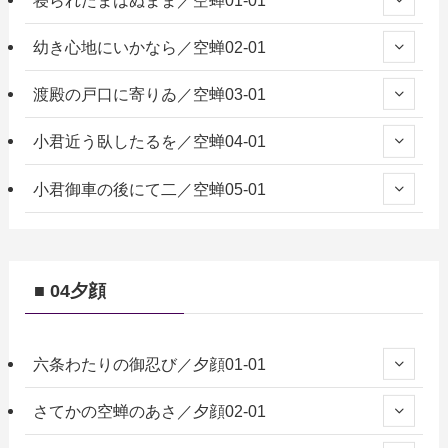
幼き心地にいかなら／空蝉02-01
渡殿の戸口に寄りゐ／空蝉03-01
小君近う臥したるを／空蝉04-01
小君御車の後にて二／空蝉05-01
■ 04夕顔
六条わたりの御忍び／夕顔01-01
さてかの空蝉のあさ／夕顔02-01