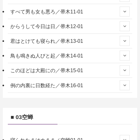
すべて男も女も悪ろ／帚木11-01
からうして今日は日／帚木12-01
君はとけても寝られ／帚木13-01
鳥も鳴きぬ人びと起／帚木14-01
このほどは大殿にの／帚木15-01
例の内裏に日数経た／帚木16-01
■ 03空蝉
寝られたまはぬまま／空蝉01-01