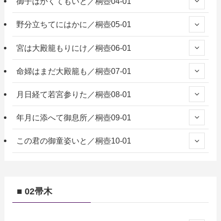
御子はかくてもいと／桐壺04-01
野分立ちてにはかに／桐壺05-01
宮は大殿籠もりにけ／桐壺06-01
命婦はまだ大殿籠も／桐壺07-01
月日経て若宮参りた／桐壺08-01
年月に添へて御息所／桐壺09-01
この君の御童姿いと／桐壺10-01
■ 02帚木