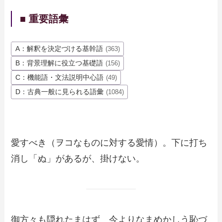
■ 重要語彙
A：解釈を決定づける基幹語
(363)
B：背景理解に役立つ基礎語
(156)
C：機能語・文法説明中心語
(49)
D：古典一般に見られる語彙
(1084)
愛すべき（ヲコなものに対する愛情）。下に打ち
消し「ぬ」があるが、掛けない。
御方々も隠れたまはず 今よりなまめかしう恥づ