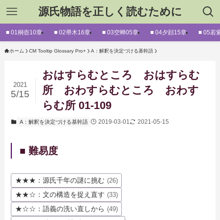
源氏物語を正しく読むために
■ 01桐壺10章
■ 02帚木16章
■ 03空蝉05章
■ 04夕顔15章
■ 05若
ホーム
CM Tooltip Glossary Pro+
A：解釈を決定づける基幹語
おはすらむところ おはすらむ
2021
所 おわすらむところ おわす
5/15
らむ所 01-109
2019-03-01
2021-05-15
A：解釈を決定づける基幹語
■ 難易度
★★★：源氏千年の謎に挑む
(26)
★★☆：文の構造を捉え直す
(33)
★☆☆：語義の洗い直しから
(49)