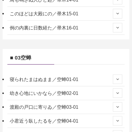
このほどは大殿にの／帚木15-01
例の内裏に日数経た／帚木16-01
■ 03空蝉
寝られたまはぬまま／空蝉01-01
幼き心地にいかなら／空蝉02-01
渡殿の戸口に寄りゐ／空蝉03-01
小君近う臥したるを／空蝉04-01