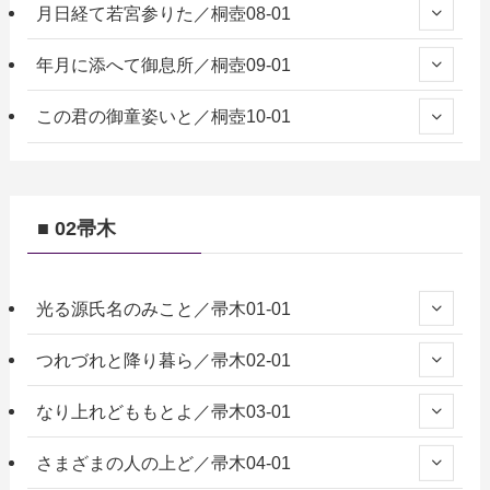
月日経て若宮参りた／桐壺08-01
年月に添へて御息所／桐壺09-01
この君の御童姿いと／桐壺10-01
■ 02帚木
光る源氏名のみこと／帚木01-01
つれづれと降り暮ら／帚木02-01
なり上れどももとよ／帚木03-01
さまざまの人の上ど／帚木04-01