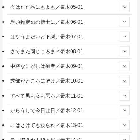
今はただ品にもよも／帚木05-01
馬頭物定めの博士に／帚木06-01
はやうまだいと下臈／帚木07-01
さてまた同じころま／帚木08-01
中将なにがしは痴者／帚木09-01
式部がところにぞけ／帚木10-01
すべて男も女も悪ろ／帚木11-01
からうして今日は日／帚木12-01
君はとけても寝られ／帚木13-01
鳥も鳴きぬ人びと起／帚木14-01