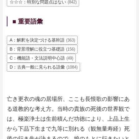
☆☆☆：特別な問題点はない
(842)
■ 重要語彙
A：解釈を決定づける基幹語
(363)
B：背景理解に役立つ基礎語
(156)
C：機能語・文法説明中心語
(49)
D：古典一般に見られる語彙
(1084)
亡き更衣の魂の居場所、ここも長恨歌の影響にあ
る道教的な考え方。当時の貴族の死後の世界観で
は、極楽浄土は生前積んだ功徳により、上品上生
から下品下生まで九等に別れる（観無量寿経）死
後の行き先が決まるので、娘のもとに行きたいと