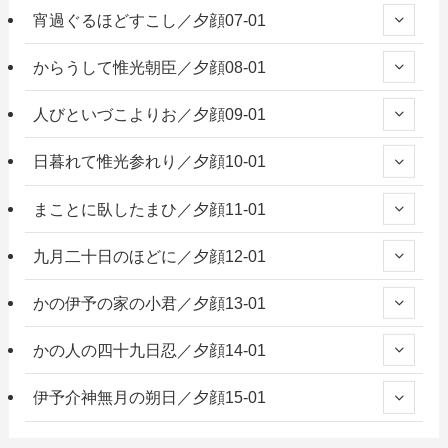
宵過ぐるほどすこし／夕顔07-01
からうして惟光朝臣／夕顔08-01
人びといづこよりお／夕顔09-01
日暮れて惟光参れり／夕顔10-01
まことに臥したまひ／夕顔11-01
九月二十日のほどに／夕顔12-01
かの伊予の家の小君／夕顔13-01
かの人の四十九日忍／夕顔14-01
伊予介神無月の朔日／夕顔15-01