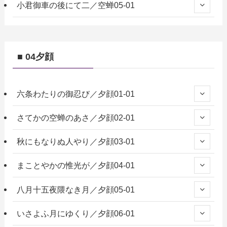
小君御車の後にて二／空蝉05-01
■ 04夕顔
六条わたりの御忍び／夕顔01-01
さてかの空蝉のあさ／夕顔02-01
秋にもなりぬ人やり／夕顔03-01
まことやかの惟光が／夕顔04-01
八月十五夜隈なき月／夕顔05-01
いさよふ月にゆくり／夕顔06-01