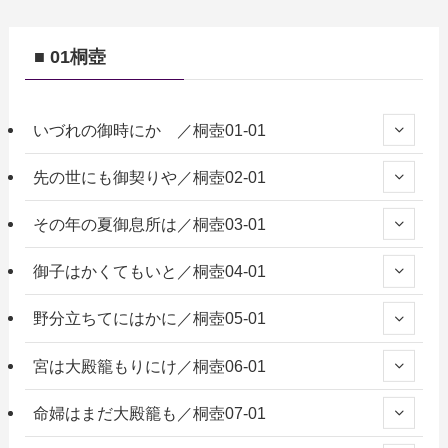
■ 01桐壺
いづれの御時にか ／桐壺01-01
先の世にも御契りや／桐壺02-01
その年の夏御息所は／桐壺03-01
御子はかくてもいと／桐壺04-01
野分立ちてにはかに／桐壺05-01
宮は大殿籠もりにけ／桐壺06-01
命婦はまだ大殿籠も／桐壺07-01