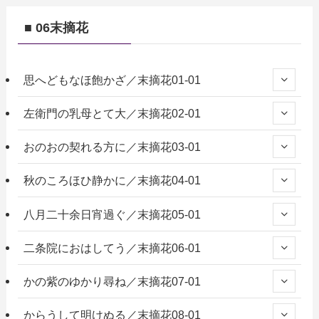
■ 06末摘花
思へどもなほ飽かざ／末摘花01-01
左衛門の乳母とて大／末摘花02-01
おのおの契れる方に／末摘花03-01
秋のころほひ静かに／末摘花04-01
八月二十余日宵過ぐ／末摘花05-01
二条院におはしてう／末摘花06-01
かの紫のゆかり尋ね／末摘花07-01
からうして明けぬる／末摘花08-01