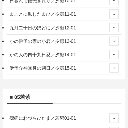
日暮れて惟光参れり／夕顔10-01
まことに臥したまひ／夕顔11-01
九月二十日のほどに／夕顔12-01
かの伊予の家の小君／夕顔13-01
かの人の四十九日忍／夕顔14-01
伊予介神無月の朔日／夕顔15-01
■ 05若紫
瘧病にわづらひたま／若紫01-01