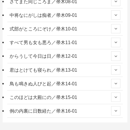
さてまた同じころま／帚木08-01
中将なにがしは痴者／帚木09-01
式部がところにぞけ／帚木10-01
すべて男も女も悪ろ／帚木11-01
からうして今日は日／帚木12-01
君はとけても寝られ／帚木13-01
鳥も鳴きぬ人びと起／帚木14-01
このほどは大殿にの／帚木15-01
例の内裏に日数経た／帚木16-01