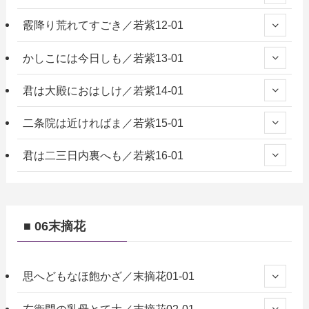
霰降り荒れてすごき／若紫12-01
かしこには今日しも／若紫13-01
君は大殿におはしけ／若紫14-01
二条院は近ければま／若紫15-01
君は二三日内裏へも／若紫16-01
■ 06末摘花
思へどもなほ飽かざ／末摘花01-01
左衛門の乳母とて大／末摘花02-01