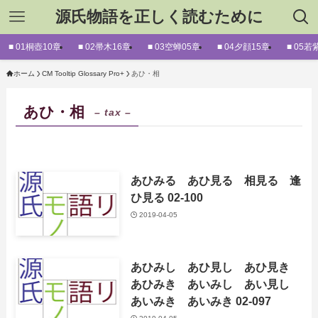
源氏物語を正しく読むために
■ 01桐壺10章
■ 02帚木16章
■ 03空蝉05章
■ 04夕顔15章
■ 05若
ホーム
CM Tooltip Glossary Pro+
あひ・相
あひ・相
– tax –
あひみる あひ見る 相見る 逢
ひ見る 02-100
2019-04-05
あひみし あひ見し あひ見き
あひみき あいみし あい見し
あいみき あいみき 02-097