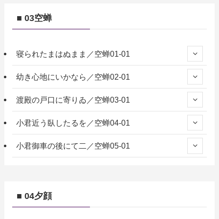
■ 03空蝉
寝られたまはぬまま／空蝉01-01
幼き心地にいかなら／空蝉02-01
渡殿の戸口に寄りゐ／空蝉03-01
小君近う臥したるを／空蝉04-01
小君御車の後にて二／空蝉05-01
■ 04夕顔