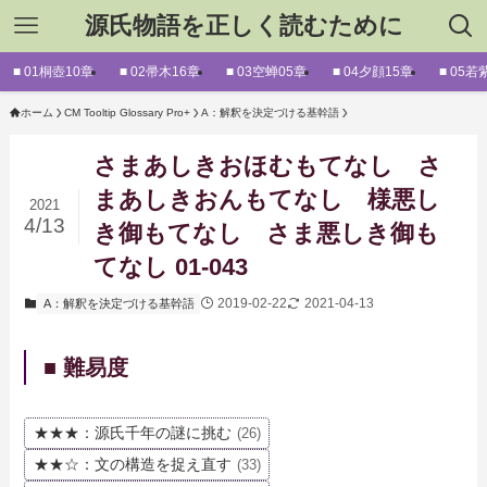
源氏物語を正しく読むために
■ 01桐壺10章
■ 02帚木16章
■ 03空蝉05章
■ 04夕顔15章
■ 05若
ホーム
CM Tooltip Glossary Pro+
A：解釈を決定づける基幹語
さまあしきおほむもてなし さ
まあしきおんもてなし 様悪し
2021
4/13
き御もてなし さま悪しき御も
てなし 01-043
2019-02-22
2021-04-13
A：解釈を決定づける基幹語
■ 難易度
★★★：源氏千年の謎に挑む
(26)
★★☆：文の構造を捉え直す
(33)