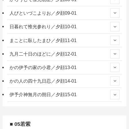
人びといづこよりお／夕顔09-01
日暮れて惟光参れり／夕顔10-01
まことに臥したまひ／夕顔11-01
九月二十日のほどに／夕顔12-01
かの伊予の家の小君／夕顔13-01
かの人の四十九日忍／夕顔14-01
伊予介神無月の朔日／夕顔15-01
■ 05若紫