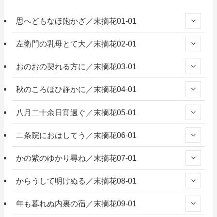
思へどもなほ飽かざ／末摘花01-01
左衛門の乳母とて大／末摘花02-01
おのおの契れる方に／末摘花03-01
秋のころほひ静かに／末摘花04-01
八月二十余日宵過ぐ／末摘花05-01
二条院におはしてう／末摘花06-01
かの紫のゆかり尋ね／末摘花07-01
からうして明けぬる／末摘花08-01
年も暮れぬ内裏の宿／末摘花09-01