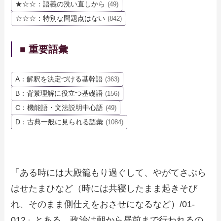
★☆☆：語義の洗い直しから
(49)
☆☆☆：特別な問題点はない
(842)
■ 重要語彙
A：解釈を決定づける基幹語
(363)
B：背景理解に役立つ基礎語
(156)
C：機能語・文法説明中心語
(49)
D：古典一般に見られる語彙
(1084)
「ある時には大殿籠もり過ぐして、やがてさぶら
はせたまひなど（時には共寝したまま起きそび
れ、そのまま側仕えをおさせになるなど）/01-
012」とある。政治は朝から昼前まで行われるの