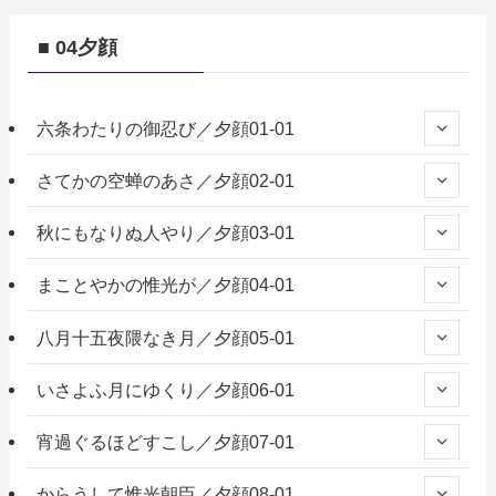
■ 04夕顔
六条わたりの御忍び／夕顔01-01
さてかの空蝉のあさ／夕顔02-01
秋にもなりぬ人やり／夕顔03-01
まことやかの惟光が／夕顔04-01
八月十五夜隈なき月／夕顔05-01
いさよふ月にゆくり／夕顔06-01
宵過ぐるほどすこし／夕顔07-01
からうして惟光朝臣／夕顔08-01