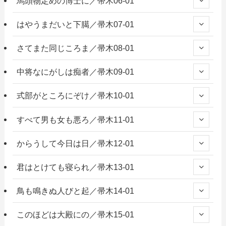
馬頭物定めの博士に／帚木06-01
はやうまだいと下臈／帚木07-01
さてまた同じころま／帚木08-01
中将なにがしは痴者／帚木09-01
式部がところにぞけ／帚木10-01
すべて男も女も悪ろ／帚木11-01
からうして今日は日／帚木12-01
君はとけても寝られ／帚木13-01
鳥も鳴きぬ人びと起／帚木14-01
このほどは大殿にの／帚木15-01