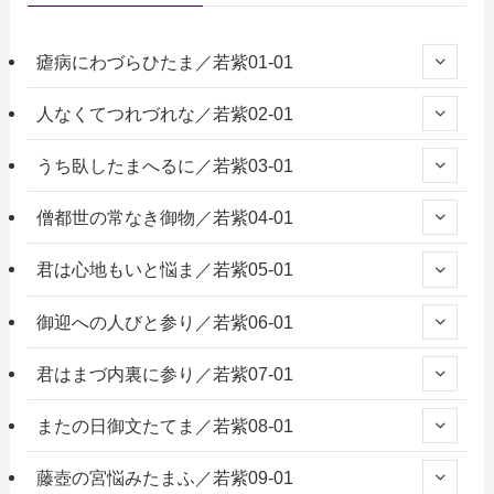
瘧病にわづらひたま／若紫01-01
人なくてつれづれな／若紫02-01
うち臥したまへるに／若紫03-01
僧都世の常なき御物／若紫04-01
君は心地もいと悩ま／若紫05-01
御迎への人びと参り／若紫06-01
君はまづ内裏に参り／若紫07-01
またの日御文たてま／若紫08-01
藤壺の宮悩みたまふ／若紫09-01