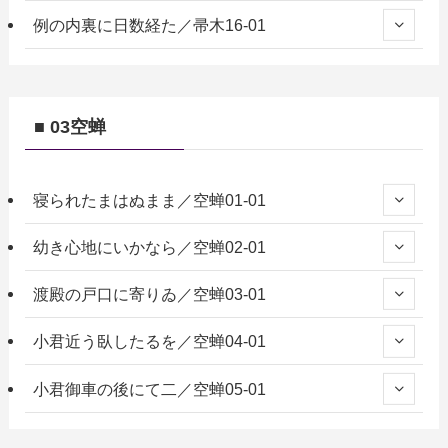
例の内裏に日数経た／帚木16-01
■ 03空蝉
寝られたまはぬまま／空蝉01-01
幼き心地にいかなら／空蝉02-01
渡殿の戸口に寄りゐ／空蝉03-01
小君近う臥したるを／空蝉04-01
小君御車の後にて二／空蝉05-01