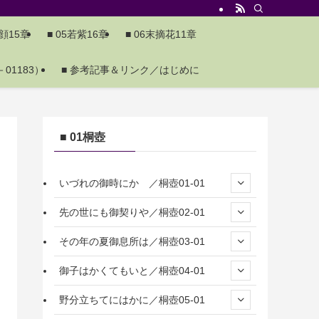
夕顔15章
■ 05若紫16章
■ 06末摘花11章
01183）
■ 参考記事＆リンク／はじめに
■ 01桐壺
いづれの御時にか ／桐壺01-01
先の世にも御契りや／桐壺02-01
その年の夏御息所は／桐壺03-01
御子はかくてもいと／桐壺04-01
野分立ちてにはかに／桐壺05-01