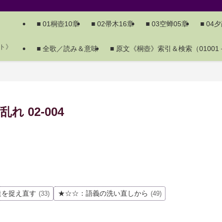
■ 01桐壺10章
■ 02帚木16章
■ 03空蝉05章
■ 04
ト》
■ 全歌／読み＆意味
■ 原文《桐壺》索引＆検索（01001－
 02-004
造を捉え直す
★☆☆：語義の洗い直しから
(33)
(49)