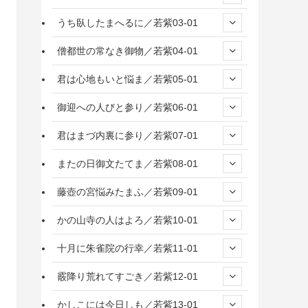
うち臥したまへるに／若紫03-01
僧都世の常なき御物／若紫04-01
君は心地もいと悩ま／若紫05-01
御迎への人びと参り／若紫06-01
君はまづ内裏に参り／若紫07-01
またの日御文たてま／若紫08-01
藤壺の宮悩みたまふ／若紫09-01
かの山寺の人はよろ／若紫10-01
十月に朱雀院の行幸／若紫11-01
霰降り荒れてすごき／若紫12-01
かしこには今日しも／若紫13-01