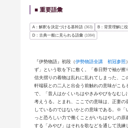
■ 重要語彙
A：解釈を決定づける基幹語
B：背景理解に
(363)
D：古典一般に見られる語彙
(1084)
『伊勢物語』初段（
伊勢物語全講 初冠参照
ず」という歌を下に敷く。「春日野で袖が擦
信夫摺りの着物は乱れに乱れてしまった、こ
軒端荻との二人と出会う前触れの意味がこも
で、「昔人はかくいちはやきみやびをなむし
考えうる。とまれ、ここでの意味は、正妻の
しているのではないかとの意味である。※「
っと恐ろしい力で働くことがいちはやしの原
する「みやび」はそれを歌などを通して洗練