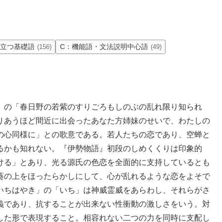
役立つ基礎語
C：機能語・文法説明中心語
(156)
(49)
）の「春日野の若紫のすりごろもしのぶの乱れ限り知られ
りあうほど間近に出会ったあなた方姉妹のせいで、わたしの
の心同様に」との歌意である。若人たちの恋であり、空蝉と
るかも知れない。『伊勢物語』初段のしめくくりは印象的
ける」とあり、光る源氏の色恋を全面的に支持しているとも
葵の上をほったらかしにして、心が乱れるような恋をよそで
いちはやき」の「いち」は神威霊威をあらわし、それらがさ
義であり、抗することが出来ない性衝動の激しさをいう。対
した形で表現すること。相容れない二つの力を同時に支配し