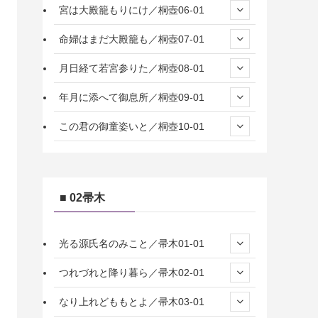
宮は大殿籠もりにけ／桐壺06-01
命婦はまだ大殿籠も／桐壺07-01
月日経て若宮参りた／桐壺08-01
年月に添へて御息所／桐壺09-01
この君の御童姿いと／桐壺10-01
■ 02帚木
光る源氏名のみこと／帚木01-01
つれづれと降り暮ら／帚木02-01
なり上れどももとよ／帚木03-01