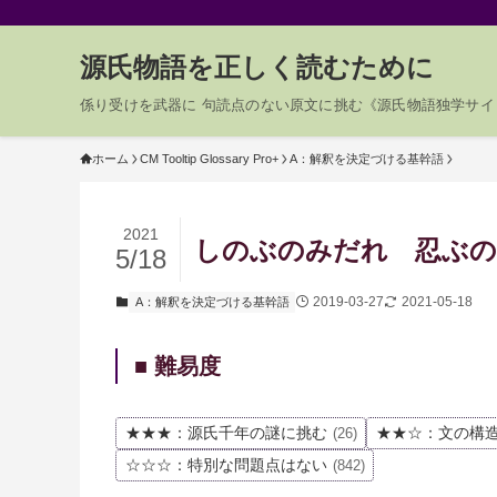
源氏物語を正しく読むために
係り受けを武器に 句読点のない原文に挑む《源氏物語独学サイ
ホーム
CM Tooltip Glossary Pro+
A：解釈を決定づける基幹語
2021
しのぶのみだれ 忍ぶの乱れ
5/18
2019-03-27
2021-05-18
A：解釈を決定づける基幹語
■ 難易度
★★★：源氏千年の謎に挑む
★★☆：文の構
(26)
☆☆☆：特別な問題点はない
(842)