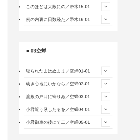
このほどは大殿にの／帚木15-01
例の内裏に日数経た／帚木16-01
■ 03空蝉
寝られたまはぬまま／空蝉01-01
幼き心地にいかなら／空蝉02-01
渡殿の戸口に寄りゐ／空蝉03-01
小君近う臥したるを／空蝉04-01
小君御車の後にて二／空蝉05-01