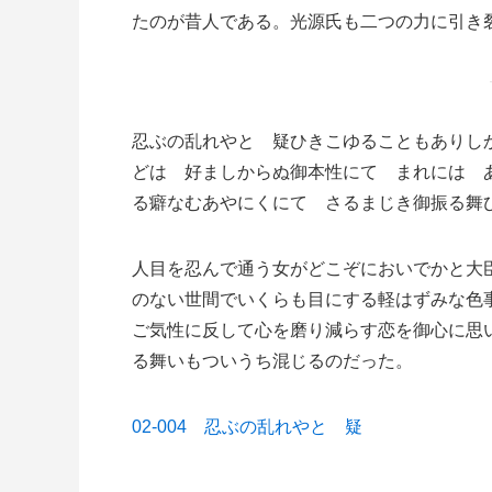
たのが昔人である。光源氏も二つの力に引き
忍ぶの乱れやと 疑ひきこゆることもありし
どは 好ましからぬ御本性にて まれには 
る癖なむあやにくにて さるまじき御振る舞
人目を忍んで通う女がどこぞにおいでかと大
のない世間でいくらも目にする軽はずみな色
ご気性に反して心を磨り減らす恋を御心に思
る舞いもついうち混じるのだった。
02-004 忍ぶの乱れやと 疑