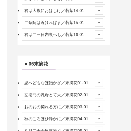
君は大殿におはしけ／若紫14-01
二条院は近ければま／若紫15-01
君は二三日内裏へも／若紫16-01
■ 06末摘花
思へどもなほ飽かざ／末摘花01-01
左衛門の乳母とて大／末摘花02-01
おのおの契れる方に／末摘花03-01
秋のころほひ静かに／末摘花04-01
八月二十余日宵過ぐ／末摘花05-01