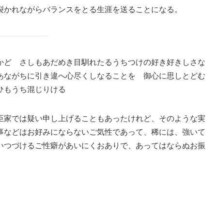
裂かれながらバランスをとる生涯を送ることになる。
かど さしもあだめき目馴れたるうちつけの好き好きしさな
あながちに引き違へ心尽くしなることを 御心に思しとどむ
ひもうち混じりける
臣家では疑い申し上げることもあったけれど、そのような実
事などはお好みにならないご気性であって、稀には、強いて
いつづけるご性癖があいにくおありで、あってはならぬお振