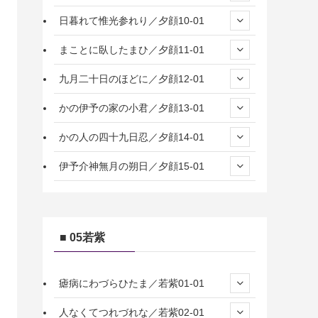
日暮れて惟光参れり／夕顔10-01
まことに臥したまひ／夕顔11-01
九月二十日のほどに／夕顔12-01
かの伊予の家の小君／夕顔13-01
かの人の四十九日忍／夕顔14-01
伊予介神無月の朔日／夕顔15-01
■ 05若紫
瘧病にわづらひたま／若紫01-01
人なくてつれづれな／若紫02-01