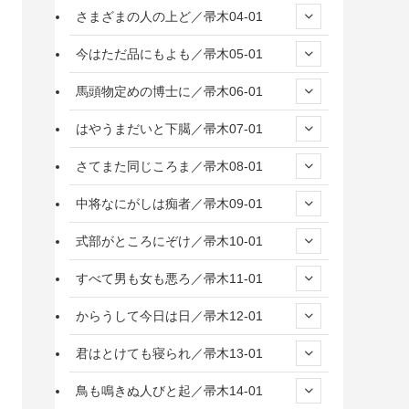
さまざまの人の上ど／帚木04-01
今はただ品にもよも／帚木05-01
馬頭物定めの博士に／帚木06-01
はやうまだいと下臈／帚木07-01
さてまた同じころま／帚木08-01
中将なにがしは痴者／帚木09-01
式部がところにぞけ／帚木10-01
すべて男も女も悪ろ／帚木11-01
からうして今日は日／帚木12-01
君はとけても寝られ／帚木13-01
鳥も鳴きぬ人びと起／帚木14-01