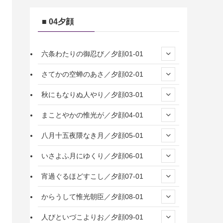
■ 04夕顔
六条わたりの御忍び／夕顔01-01
さてかの空蝉のあさ／夕顔02-01
秋にもなりぬ人やり／夕顔03-01
まことやかの惟光が／夕顔04-01
八月十五夜隈なき月／夕顔05-01
いさよふ月にゆくり／夕顔06-01
宵過ぐるほどすこし／夕顔07-01
からうして惟光朝臣／夕顔08-01
人びといづこよりお／夕顔09-01