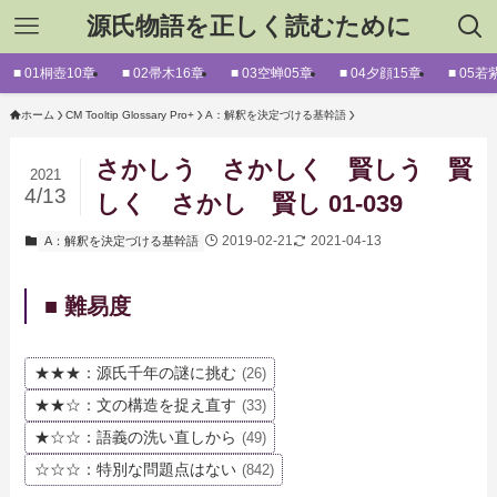
源氏物語を正しく読むために
■ 01桐壺10章
■ 02帚木16章
■ 03空蝉05章
■ 04夕顔15章
■ 05若
ホーム
CM Tooltip Glossary Pro+
A：解釈を決定づける基幹語
さかしう さかしく 賢しう 賢
2021
4/13
しく さかし 賢し 01-039
2019-02-21
2021-04-13
A：解釈を決定づける基幹語
■ 難易度
★★★：源氏千年の謎に挑む
(26)
★★☆：文の構造を捉え直す
(33)
★☆☆：語義の洗い直しから
(49)
☆☆☆：特別な問題点はない
(842)