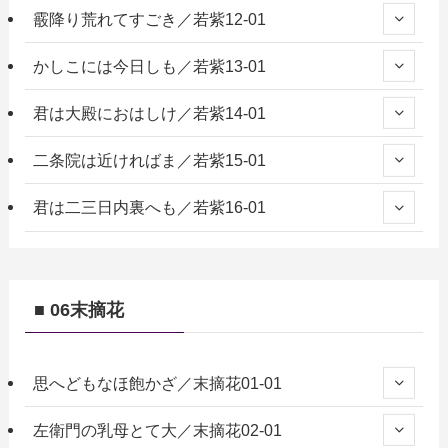
霰降り荒れてすごき／若紫12-01
かしこには今日しも／若紫13-01
君は大殿におはしけ／若紫14-01
二条院は近ければま／若紫15-01
君は二三日内裏へも／若紫16-01
■ 06末摘花
思へどもなほ飽かざ／末摘花01-01
左衛門の乳母とて大／末摘花02-01