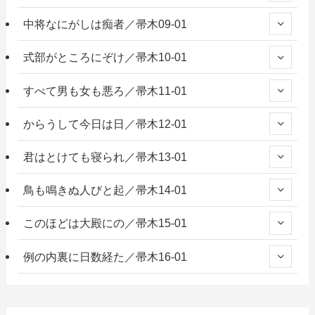
中将なにがしは痴者／帚木09-01
式部がところにぞけ／帚木10-01
すべて男も女も悪ろ／帚木11-01
からうして今日は日／帚木12-01
君はとけても寝られ／帚木13-01
鳥も鳴きぬ人びと起／帚木14-01
このほどは大殿にの／帚木15-01
例の内裏に日数経た／帚木16-01