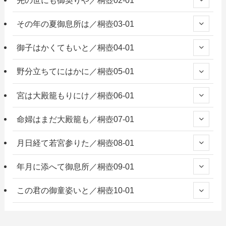
その年の夏御息所は／桐壺03-01
御子はかくてもいと／桐壺04-01
野分立ちてにはかに／桐壺05-01
宮は大殿籠もりにけ／桐壺06-01
命婦はまだ大殿籠も／桐壺07-01
月日経て若宮参りた／桐壺08-01
年月に添へて御息所／桐壺09-01
この君の御童姿いと／桐壺10-01