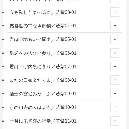
うち臥したまへるに／若紫03-01
僧都世の常なき御物／若紫04-01
君は心地もいと悩ま／若紫05-01
御迎への人びと参り／若紫06-01
君はまづ内裏に参り／若紫07-01
またの日御文たてま／若紫08-01
藤壺の宮悩みたまふ／若紫09-01
かの山寺の人はよろ／若紫10-01
十月に朱雀院の行幸／若紫11-01