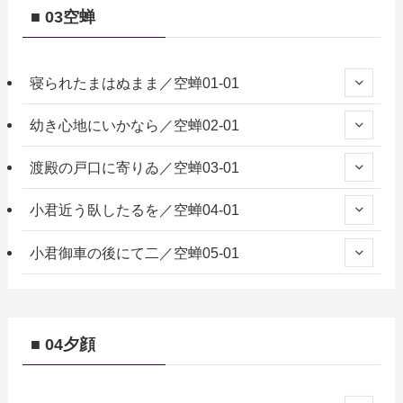
■ 03空蝉
寝られたまはぬまま／空蝉01-01
幼き心地にいかなら／空蝉02-01
渡殿の戸口に寄りゐ／空蝉03-01
小君近う臥したるを／空蝉04-01
小君御車の後にて二／空蝉05-01
■ 04夕顔