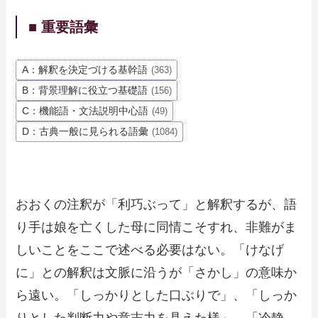
■ 重要語彙
A：解釈を決定づける基幹語
(363)
B：背景理解に役立つ基礎語
(156)
C：機能語・文法説明中心語
(49)
D：古典一般に見られる語彙
(1084)
おおくの注釈が「利巧ぶって」と解釈するが、語
り手は娘を亡くした母に同情こそすれ、非難がま
しいことをここで述べる必要はない。「けなげ
に」との解釈は文脈に沿うが「さかし」の意味か
ら遠い。「しっかりとした口ぶりで」、「しっか